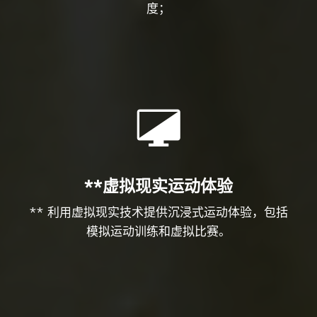
度；
**虚拟现实运动体验
** 利用虚拟现实技术提供沉浸式运动体验，包括
模拟运动训练和虚拟比赛。