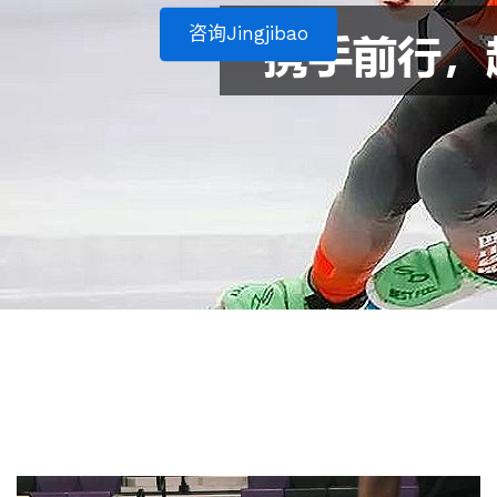
咨询Jingjibao