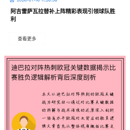
2026-07-16 11:26:58
阿吉雷萨瓦拉替补上阵精彩表现引领球队胜
利
查看更多