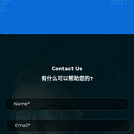
Contact Us
有什么可以帮助您的?