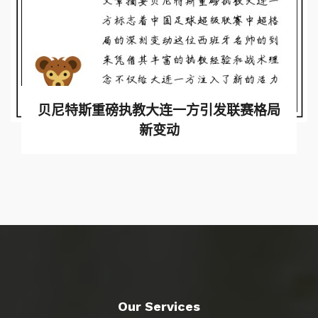
贝尼特斯重磅执教大连一方引发联赛格局
新变动
查看更多
Our Services