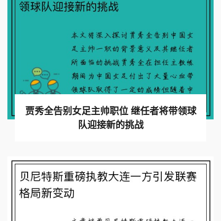
贾秀全告别女足主帅职位 继任者将带领球
队迎接新的挑战
查看更多