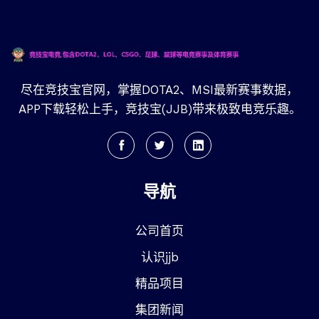
尽在竞技宝官网，掌握DOTA2、MSI最新赛事数据，
APP下载轻松上手，竞技宝(JJB)带来极致电竞乐趣。
导航
公司首页
认识jjb
精品项目
集团新闻