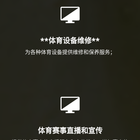
**体育设备维修**
为各种体育设备提供维修和保养服务；
体育赛事直播和宣传