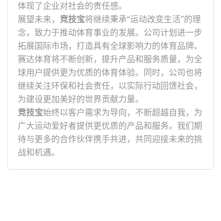
体现了企业对社会的责任感。
展望未来，
竞技宝
将继续秉承“运动改变生活”的理
念，致力于推动体育事业的发展。公司计划进一步
拓展国际市场，打造具有全球影响力的体育品牌。
赛达体育将不断创新，提升产品和服务质量，为全
球用户提供更为优质的体育体验。同时，公司也将
继续关注环保和社会责任，以实际行动回馈社会，
为建设更加美好的世界贡献力量。
竞技宝
始终以客户需求为导向，不断超越自我，为
广大运动爱好者提供更优质的产品和服务。我们期
待与更多的合作伙伴携手共进，共同迎接未来的挑
战和机遇。