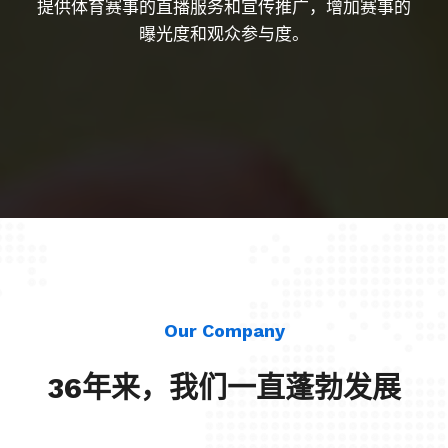
提供体育赛事的直播服务和宣传推广，增加赛事的
曝光度和观众参与度。
Our Company
36年来，我们一直蓬勃发展