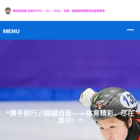
“携手前行，超越自我——体育精彩，尽在
其中！”