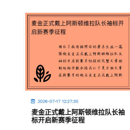
2026-07-17 12:27:30
麦金正式戴上阿斯顿维拉队长袖
标开启新赛季征程