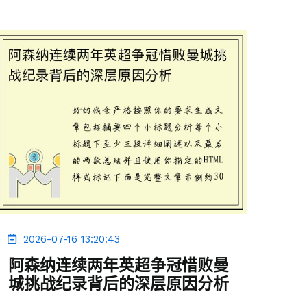
2026-07-16 13:20:43
阿森纳连续两年英超争冠惜败曼
城挑战纪录背后的深层原因分析