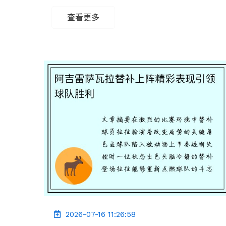
查看更多
2026-07-16 11:26:58