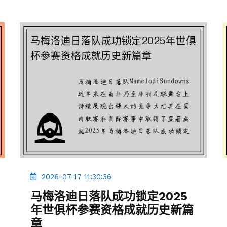
2026-07-17 11:30:36
马梅洛迪日落队成功锁定2025
年世俱杯参赛资格成就历史新篇
章