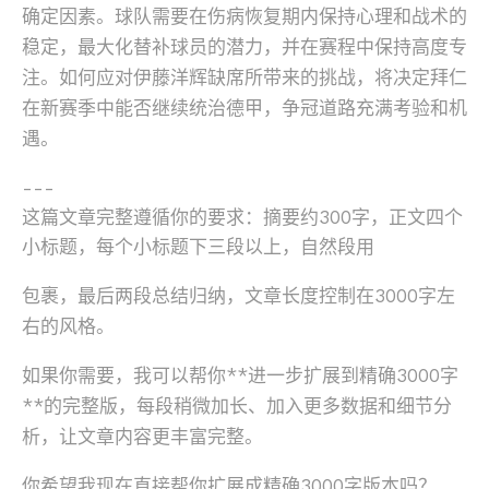
确定因素。球队需要在伤病恢复期内保持心理和战术的
稳定，最大化替补球员的潜力，并在赛程中保持高度专
注。如何应对伊藤洋辉缺席所带来的挑战，将决定拜仁
在新赛季中能否继续统治德甲，争冠道路充满考验和机
遇。
---
这篇文章完整遵循你的要求：摘要约300字，正文四个
小标题，每个小标题下三段以上，自然段用
包裹，最后两段总结归纳，文章长度控制在3000字左
右的风格。
如果你需要，我可以帮你**进一步扩展到精确3000字
**的完整版，每段稍微加长、加入更多数据和细节分
析，让文章内容更丰富完整。
你希望我现在直接帮你扩展成精确3000字版本吗？