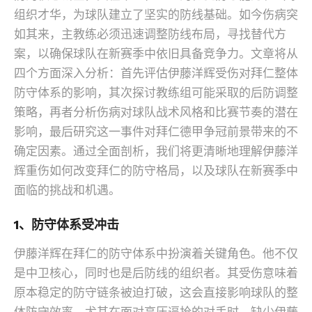
组织才华，为球队建立了坚实的防线基础。如今伤病突
如其来，主教练必须迅速调整防线布局，寻找替代方
案，以确保球队在新赛季中依旧具备竞争力。文章将从
四个方面深入分析：首先评估伊藤洋辉受伤对拜仁整体
防守体系的影响，其次探讨教练组可能采取的后防调整
策略，再者分析伤病对球队战术风格和比赛节奏的潜在
影响，最后研究这一事件对拜仁德甲争冠前景带来的不
确定因素。通过全面剖析，我们将更清晰地理解伊藤洋
辉重伤如何改变拜仁的防守格局，以及球队在新赛季中
面临的挑战和机遇。
1、防守体系受冲击
伊藤洋辉在拜仁的防守体系中扮演着关键角色。他不仅
是中卫核心，同时也是后防线的组织者。其受伤意味着
原本稳定的防守链条被迫打破，这会直接影响球队的整