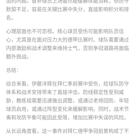
加的问题。替补球员上场虽然能缓解体能消耗，但防守
默契不足，容易在关键比赛中失分，直接影响积分和排
名。
心理层面也不可忽视。核心球员受伤可能影响队员信
心，尤其是在面对压力大的德甲比赛时。球队需要通过
内部激励和战术调整来维持士气，否则争冠道路将面临
额外挑战。
总结：
综合来看，伊藤洋辉在拜仁季前赛中受伤，给球队防守
体系和战术安排带来了直接冲击。防线稳定性受到威
胁，教练组需要迅速做出调整，或通过老将回防、年轻
球员启用，或通过阵型变化来缓解影响。同时，战术节
奏和攻防平衡可能因此受限，增加比赛中失误的风险。
从长远角度看，这一事件对拜仁德甲争冠前景构成了不