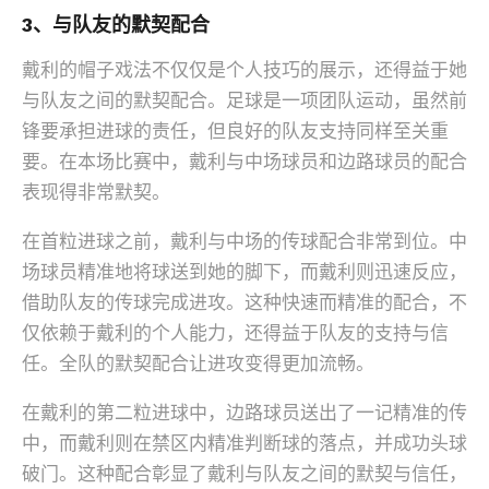
3、与队友的默契配合
戴利的帽子戏法不仅仅是个人技巧的展示，还得益于她
与队友之间的默契配合。足球是一项团队运动，虽然前
锋要承担进球的责任，但良好的队友支持同样至关重
要。在本场比赛中，戴利与中场球员和边路球员的配合
表现得非常默契。
在首粒进球之前，戴利与中场的传球配合非常到位。中
场球员精准地将球送到她的脚下，而戴利则迅速反应，
借助队友的传球完成进攻。这种快速而精准的配合，不
仅依赖于戴利的个人能力，还得益于队友的支持与信
任。全队的默契配合让进攻变得更加流畅。
在戴利的第二粒进球中，边路球员送出了一记精准的传
中，而戴利则在禁区内精准判断球的落点，并成功头球
破门。这种配合彰显了戴利与队友之间的默契与信任，