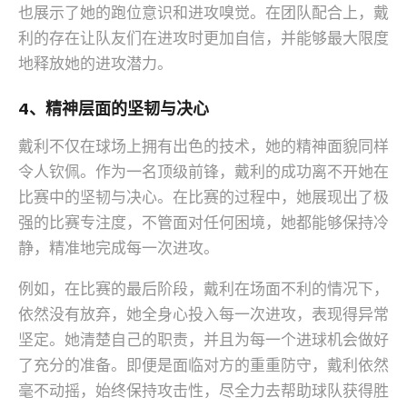
也展示了她的跑位意识和进攻嗅觉。在团队配合上，戴
利的存在让队友们在进攻时更加自信，并能够最大限度
地释放她的进攻潜力。
4、精神层面的坚韧与决心
戴利不仅在球场上拥有出色的技术，她的精神面貌同样
令人钦佩。作为一名顶级前锋，戴利的成功离不开她在
比赛中的坚韧与决心。在比赛的过程中，她展现出了极
强的比赛专注度，不管面对任何困境，她都能够保持冷
静，精准地完成每一次进攻。
例如，在比赛的最后阶段，戴利在场面不利的情况下，
依然没有放弃，她全身心投入每一次进攻，表现得异常
坚定。她清楚自己的职责，并且为每一个进球机会做好
了充分的准备。即便是面临对方的重重防守，戴利依然
毫不动摇，始终保持攻击性，尽全力去帮助球队获得胜