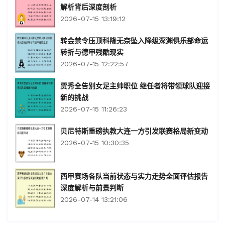
解析背后深度剖析
2026-07-15 13:19:12
转会禁令压顶科隆无奈坠入降级深渊俱乐部命运
转折与德甲残酷现实
2026-07-15 12:22:57
贾秀全告别女足主帅职位 继任者将带领球队迎接
新的挑战
2026-07-15 11:26:23
贝尼特斯重磅执教大连一方引发联赛格局新变动
2026-07-15 10:30:35
西甲赛场各队当前状态与实力走势全面评估报告
深度解析与前景判断
2026-07-14 13:21:06