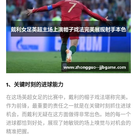
1、关键时刻的进球能力
在这场英超女足的比赛中，戴利的帽子戏法堪称完美。
作为前锋，最重要的责任之一就是在关键时刻抓住进球
机会，而戴利无疑在这方面做得非常出色。她的每一个
进球都恰到好处，展现了她敏锐的场上嗅觉与对机会的
精准把握。