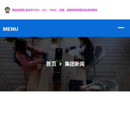
首页
集团新闻