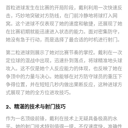
首粒进球发生在比赛的开局阶段，戴利利用一次快速反
击，巧妙地突破对方防线，在门前冷静地将球打入网
窝。这个进球不仅表现了她的速度和敏捷，还展现了她
在比赛初期就能迅速进入状态的能力。面对密集防守，
她没有急于行动，而是选择了最合适的时机进行射门。
第二粒进球则展示了她对比赛节奏的掌控。戴利在一次
定位球的混战中出现，迅速扑到落点，将球精准地头球
攻入。这不仅是她个人反应能力的体现，也反映了她在
争顶中的力量与决心。她能够在对方防守球员的重压下
争得位置，并在短短几秒内做出果断反应，这种进球方
式展现了她的全方位进攻技巧。
2、精湛的技术与射门技巧
作为一名顶级前锋，戴利在技术上无疑具备极高的水
平。她的射门技术特别值得一提，不仅速度快，准确性