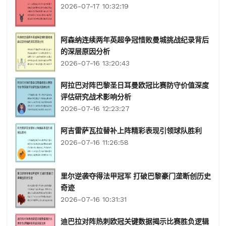
2026-07-17 10:32:19
阿森纳连续两年英超争冠惜败曼城挑战纪录背后
的深层原因分析
2026-07-16 13:20:43
阿拉巴对阵巴黎圣日耳曼欧冠比赛防守价值深度
评估研究战术影响分析
2026-07-16 12:23:27
阿吉雷萨瓦拉替补上阵精彩表现引领球队胜利
2026-07-16 11:26:58
里尔逆袭夺得法甲冠军 打破巴黎豪门垄断创历史
奇迹
2026-07-16 10:31:31
迪巴拉对阵热刺欧冠关键数据揭示比赛胜负逻辑