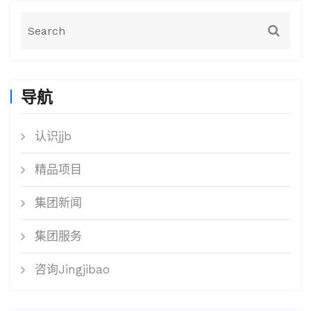
导航
认识jjb
精品项目
集团新闻
集团服务
咨询Jingjibao