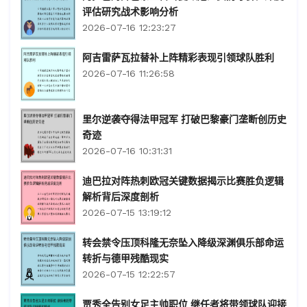
评估研究战术影响分析
2026-07-16 12:23:27
阿吉雷萨瓦拉替补上阵精彩表现引领球队胜利
2026-07-16 11:26:58
里尔逆袭夺得法甲冠军 打破巴黎豪门垄断创历史
奇迹
2026-07-16 10:31:31
迪巴拉对阵热刺欧冠关键数据揭示比赛胜负逻辑
解析背后深度剖析
2026-07-15 13:19:12
转会禁令压顶科隆无奈坠入降级深渊俱乐部命运
转折与德甲残酷现实
2026-07-15 12:22:57
贾秀全告别女足主帅职位 继任者将带领球队迎接