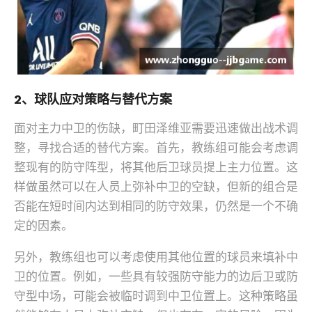
2、球队应对策略与替代方案
面对主力中卫的伤缺，町田泽维亚需要迅速做出战术调
整，寻找合适的替代方案。首先，教练组可能会考虑调
整现有的防守阵型，将其他后卫球员提上主力位置。这
样做虽然可以在人员上弥补中卫的空缺，但新的组合是
否能在短时间内达到相同的防守效果，仍然是一个不确
定的因素。
另外，教练组也可以考虑使用其他位置的球员来填补中
卫的位置。例如，一些具有较强防守能力的边后卫或防
守型中场，可能会被临时调到中卫位置上。这种策略虽