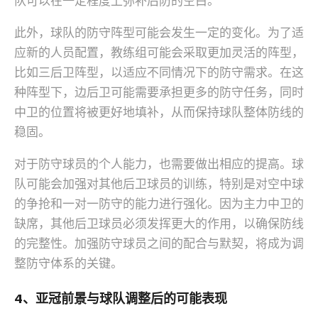
队可以在一定程度上弥补后防的空白。
此外，球队的防守阵型可能会发生一定的变化。为了适
应新的人员配置，教练组可能会采取更加灵活的阵型，
比如三后卫阵型，以适应不同情况下的防守需求。在这
种阵型下，边后卫可能需要承担更多的防守任务，同时
中卫的位置将被更好地填补，从而保持球队整体防线的
稳固。
对于防守球员的个人能力，也需要做出相应的提高。球
队可能会加强对其他后卫球员的训练，特别是对空中球
的争抢和一对一防守的能力进行强化。因为主力中卫的
缺席，其他后卫球员必须发挥更大的作用，以确保防线
的完整性。加强防守球员之间的配合与默契，将成为调
整防守体系的关键。
4、亚冠前景与球队调整后的可能表现