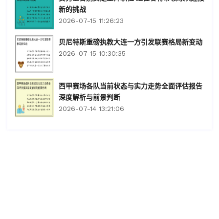
新的挑战
2026-07-15 11:26:23
贝尼特斯重磅执教大连一方引发联赛格局新变动
2026-07-15 10:30:35
西甲赛场各队当前状态与实力走势全面评估报告
深度解析与前景判断
2026-07-14 13:21:06