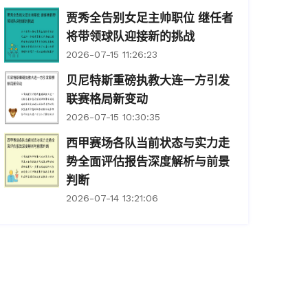
贾秀全告别女足主帅职位 继任者
将带领球队迎接新的挑战
2026-07-15 11:26:23
贝尼特斯重磅执教大连一方引发
联赛格局新变动
2026-07-15 10:30:35
西甲赛场各队当前状态与实力走
势全面评估报告深度解析与前景
判断
2026-07-14 13:21:06