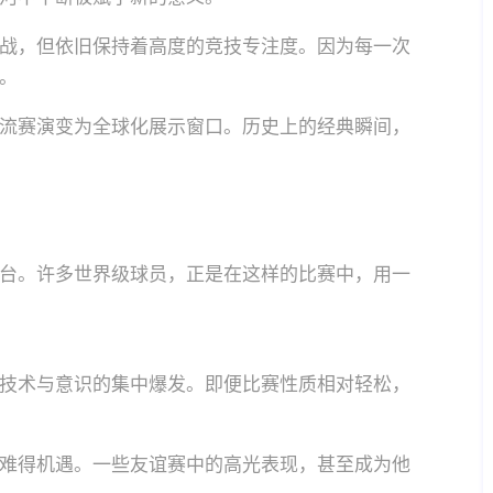
战，但依旧保持着高度的竞技专注度。因为每一次
。
流赛演变为全球化展示窗口。历史上的经典瞬间，
台。许多世界级球员，正是在这样的比赛中，用一
技术与意识的集中爆发。即便比赛性质相对轻松，
难得机遇。一些友谊赛中的高光表现，甚至成为他