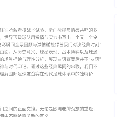
往往承载着技战术试验、豪门碰撞与情感共鸣的多
，世界顶级球队用激情与实力书写出一个又一个令
精彩瞬间全景回顾与激情碰撞绿茵豪门对决经典时刻”
画面，从历史意义、球星表现、战术博弈以及球迷
的场景描绘与理性分析，展现友谊赛背后并不“友谊”
神与时代印记。通过这些经典瞬间的串联，我们不
理解国际足球友谊赛在现代足球体系中的独特价
门之间的正面交锋。无论是欧洲老牌劲旅的重逢，
河中不断被赋予新的意义。