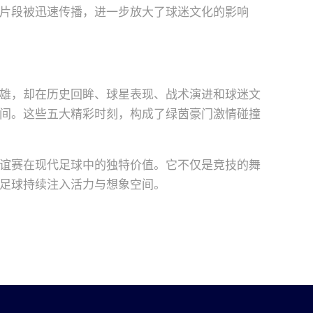
片段被迅速传播，进一步放大了球迷文化的影响
雄，却在历史回眸、球星表现、战术演进和球迷文
间。这些五大精彩时刻，构成了绿茵豪门激情碰撞
谊赛在现代足球中的独特价值。它不仅是竞技的舞
足球持续注入活力与想象空间。