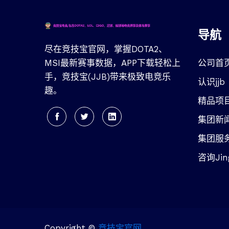
导航
尽在竞技宝官网，掌握DOTA2、
MSI最新赛事数据，APP下载轻松上
公司首
手，竞技宝(JJB)带来极致电竞乐
认识jjb
趣。
精品项
集团新
集团服
咨询Jing
Copyright ©
竞技宝官网
.