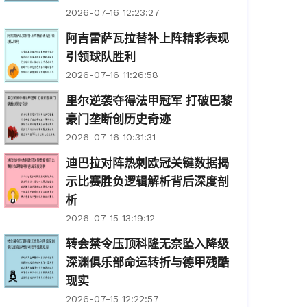
2026-07-16 12:23:27
阿吉雷萨瓦拉替补上阵精彩表现
引领球队胜利
2026-07-16 11:26:58
里尔逆袭夺得法甲冠军 打破巴黎
豪门垄断创历史奇迹
2026-07-16 10:31:31
迪巴拉对阵热刺欧冠关键数据揭
示比赛胜负逻辑解析背后深度剖
析
2026-07-15 13:19:12
转会禁令压顶科隆无奈坠入降级
深渊俱乐部命运转折与德甲残酷
现实
2026-07-15 12:22:57