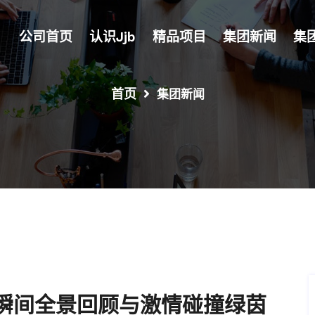
公司首页
认识jjb
精品项目
集团新闻
集
首页
集团新闻
瞬间全景回顾与激情碰撞绿茵