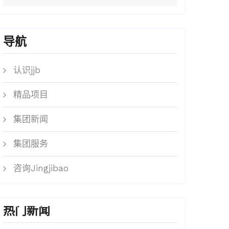
导航
认识jjb
精品项目
集团新闻
集团服务
咨询Jingjibao
热门新闻