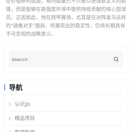
在价值研判层面，格列兹曼已不只是以进球数定义的前
锋，而是能够在高强度环境中提供持续贡献的核心型球
员。正因如此，他在西甲赛场，尤其是在对阵皇马这样
的“镜像对手”面前，所展现出的稳定性，仍将长期具有
不可忽视的战略意义。
导航
认识jjb
精品项目