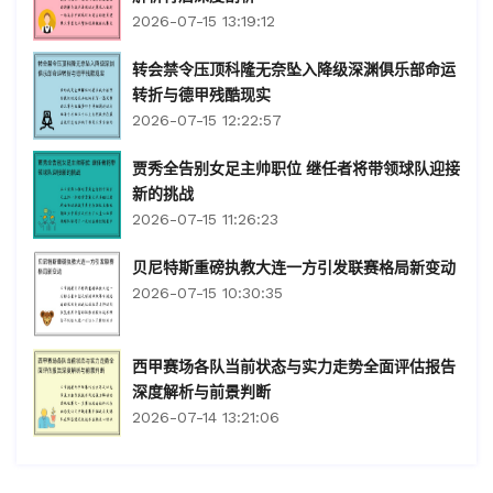
2026-07-15 13:19:12
转会禁令压顶科隆无奈坠入降级深渊俱乐部命运
转折与德甲残酷现实
2026-07-15 12:22:57
贾秀全告别女足主帅职位 继任者将带领球队迎接
新的挑战
2026-07-15 11:26:23
贝尼特斯重磅执教大连一方引发联赛格局新变动
2026-07-15 10:30:35
西甲赛场各队当前状态与实力走势全面评估报告
深度解析与前景判断
2026-07-14 13:21:06