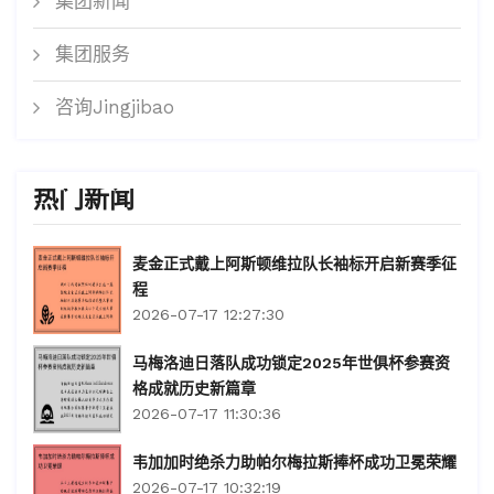
集团新闻
集团服务
咨询Jingjibao
热门新闻
麦金正式戴上阿斯顿维拉队长袖标开启新赛季征
程
2026-07-17 12:27:30
马梅洛迪日落队成功锁定2025年世俱杯参赛资
格成就历史新篇章
2026-07-17 11:30:36
韦加加时绝杀力助帕尔梅拉斯捧杯成功卫冕荣耀
2026-07-17 10:32:19