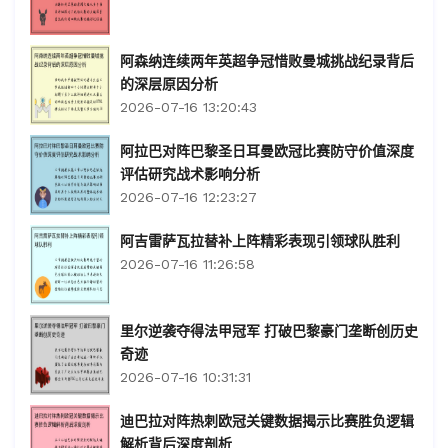
阿森纳连续两年英超争冠惜败曼城挑战纪录背后
的深层原因分析
2026-07-16 13:20:43
阿拉巴对阵巴黎圣日耳曼欧冠比赛防守价值深度
评估研究战术影响分析
2026-07-16 12:23:27
阿吉雷萨瓦拉替补上阵精彩表现引领球队胜利
2026-07-16 11:26:58
里尔逆袭夺得法甲冠军 打破巴黎豪门垄断创历史
奇迹
2026-07-16 10:31:31
迪巴拉对阵热刺欧冠关键数据揭示比赛胜负逻辑
解析背后深度剖析