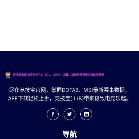
尽在竞技宝官网，掌握DOTA2、MSI最新赛事数据，
APP下载轻松上手，竞技宝(JJB)带来极致电竞乐趣。
导航