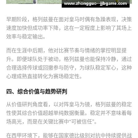
早期阶段，格列兹曼在面对皇马时偶有急躁表现，决策
速度加快但成功率下降，这在一定程度上影响了其场上
效率与稳定输出。
而在生涯中后期，他对比赛节奏与情绪的掌控明显提
升。即便球队处于被动，格列兹曼也能保持冷静，通过
合理选择传球或回撤参与防守，为球队稳定军心，这种
心理成熟直接转化为赛场稳定性。
四、综合价值与趋势研判
从价值研判角度看，以对阵皇马为镜，格列兹曼的稳定
性使其综合价值超越单纯数据衡量。稳定并不意味着每
场高光，而是在关键比赛中“可被信任”。
在西甲环境下，能够在国家德比级别对抗中持续提供战