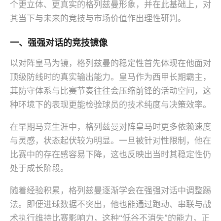
个更立体、更真实的格列兹曼形象，并在此基础上，对
其当下与未来的竞技与市场价值作出理性研判。
一、强强对话的竞技镜像
以对阵皇马为镜，格列兹曼的稳定性首先体现在他面对
顶级防线时的真实输出能力。皇马作为西甲长期霸主，
其防守体系与比赛节奏往往会压缩前锋的活动空间，这
种环境下的表现更能检验球员的技术纯度与决策效率。
在早期马竞生涯中，格列兹曼对阵皇马时更多依赖速度
与灵感，状态起伏较为明显。一旦被针对性限制，他在
比赛中的存在感容易下降，这也反映出当时其稳定性仍
处于成长阶段。
随着经验积累，格列兹曼逐渐学会在强强对话中调整踢
法。即便进球数据不突出，他也能通过跑动、串联与战
术执行维持比赛影响力，这种“低谷不消失”的能力，正