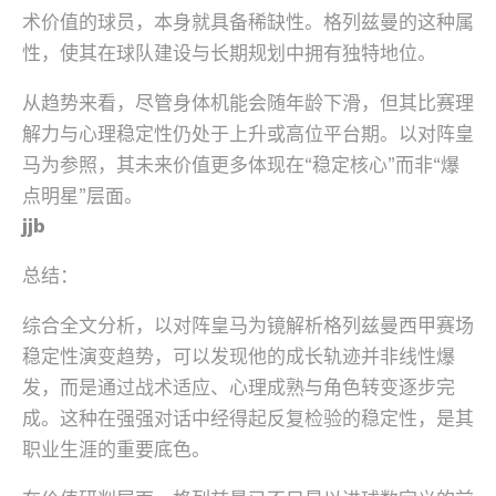
术价值的球员，本身就具备稀缺性。格列兹曼的这种属
性，使其在球队建设与长期规划中拥有独特地位。
从趋势来看，尽管身体机能会随年龄下滑，但其比赛理
解力与心理稳定性仍处于上升或高位平台期。以对阵皇
马为参照，其未来价值更多体现在“稳定核心”而非“爆
点明星”层面。
jjb
总结：
综合全文分析，以对阵皇马为镜解析格列兹曼西甲赛场
稳定性演变趋势，可以发现他的成长轨迹并非线性爆
发，而是通过战术适应、心理成熟与角色转变逐步完
成。这种在强强对话中经得起反复检验的稳定性，是其
职业生涯的重要底色。