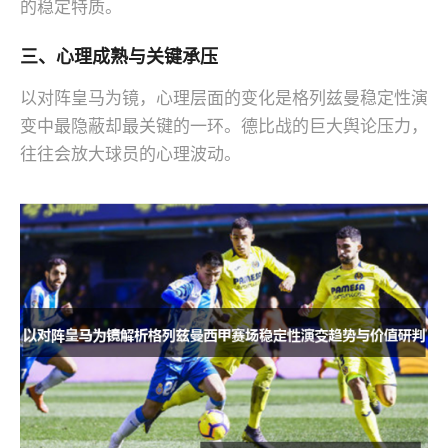
的稳定特质。
三、心理成熟与关键承压
以对阵皇马为镜，心理层面的变化是格列兹曼稳定性演
变中最隐蔽却最关键的一环。德比战的巨大舆论压力，
往往会放大球员的心理波动。