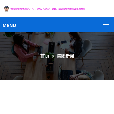
首页
集团新闻