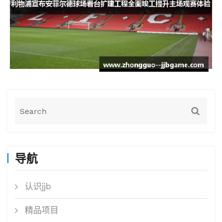
导航
认识jjb
精品项目