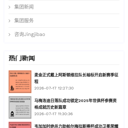
集团新闻
集团服务
咨询Jingjibao
热门新闻
麦金正式戴上阿斯顿维拉队长袖标开启新赛季征
程
2026-07-17 12:27:30
马梅洛迪日落队成功锁定2025年世俱杯参赛资
格成就历史新篇章
2026-07-17 11:30:36
韦加加时绝杀力助帕尔梅拉斯捧杯成功卫冕荣耀