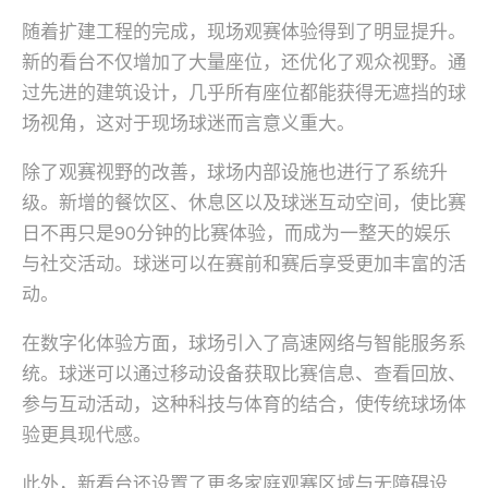
随着扩建工程的完成，现场观赛体验得到了明显提升。
新的看台不仅增加了大量座位，还优化了观众视野。通
过先进的建筑设计，几乎所有座位都能获得无遮挡的球
场视角，这对于现场球迷而言意义重大。
除了观赛视野的改善，球场内部设施也进行了系统升
级。新增的餐饮区、休息区以及球迷互动空间，使比赛
日不再只是90分钟的比赛体验，而成为一整天的娱乐
与社交活动。球迷可以在赛前和赛后享受更加丰富的活
动。
在数字化体验方面，球场引入了高速网络与智能服务系
统。球迷可以通过移动设备获取比赛信息、查看回放、
参与互动活动，这种科技与体育的结合，使传统球场体
验更具现代感。
此外，新看台还设置了更多家庭观赛区域与无障碍设