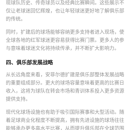
现球队历史、传奇球员以及经典比赛瞬间。这些展示不
仅让老球迷回忆辉煌，也让年轻球迷更好地了解俱乐部
的传统。
同时，扩建后的球场能够容纳更多支持者进入现场，使
全球各地的红军球迷更容易获得比赛门票。更多人的参
与意味着球迷文化将持续传承，并不断扩大影响力。
四、俱乐部发展战略
从长远角度来看，安菲尔德扩建是俱乐部整体发展战略
的重要组成部分。更大的球场容量意味着更高的比赛日
收入，这将为球队在转会市场和青训体系投入更多资源
提供支持。
现代化球场设施也有助于吸引国际赛事和大型活动。随
着足球商业化程度不断提高，拥有先进设施的球场往往
能够承办更多高水平比赛，从而提升俱乐部在全球范围