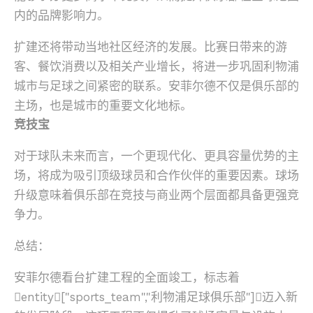
内的品牌影响力。
扩建还将带动当地社区经济的发展。比赛日带来的游
客、餐饮消费以及相关产业增长，将进一步巩固利物浦
城市与足球之间紧密的联系。安菲尔德不仅是俱乐部的
主场，也是城市的重要文化地标。
竞技宝
对于球队未来而言，一个更现代化、更具容量优势的主
场，将成为吸引顶级球员和合作伙伴的重要因素。球场
升级意味着俱乐部在竞技与商业两个层面都具备更强竞
争力。
总结：
安菲尔德看台扩建工程的全面竣工，标志着
entity["sports_team","利物浦足球俱乐部"]迈入新