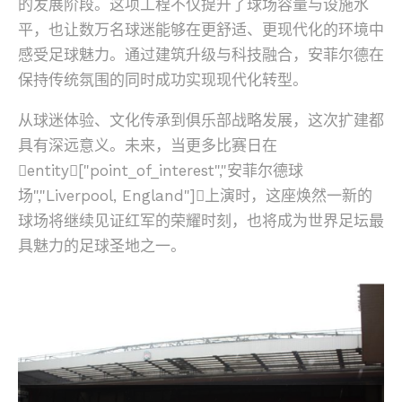
的发展阶段。这项工程不仅提升了球场容量与设施水
平，也让数万名球迷能够在更舒适、更现代化的环境中
感受足球魅力。通过建筑升级与科技融合，安菲尔德在
保持传统氛围的同时成功实现现代化转型。
从球迷体验、文化传承到俱乐部战略发展，这次扩建都
具有深远意义。未来，当更多比赛日在
entity["point_of_interest","安菲尔德球
场","Liverpool, England"]上演时，这座焕然一新的
球场将继续见证红军的荣耀时刻，也将成为世界足坛最
具魅力的足球圣地之一。