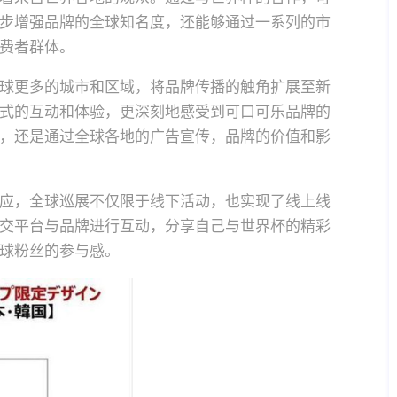
步增强品牌的全球知名度，还能够通过一系列的市
费者群体。
球更多的城市和区域，将品牌传播的触角扩展至新
式的互动和体验，更深刻地感受到可口可乐品牌的
，还是通过全球各地的广告宣传，品牌的价值和影
应，全球巡展不仅限于线下活动，也实现了线上线
交平台与品牌进行互动，分享自己与世界杯的精彩
球粉丝的参与感。