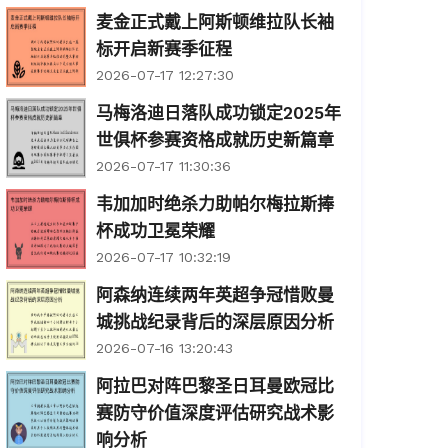
麦金正式戴上阿斯顿维拉队长袖
标开启新赛季征程
2026-07-17 12:27:30
马梅洛迪日落队成功锁定2025年
世俱杯参赛资格成就历史新篇章
2026-07-17 11:30:36
韦加加时绝杀力助帕尔梅拉斯捧
杯成功卫冕荣耀
2026-07-17 10:32:19
阿森纳连续两年英超争冠惜败曼
城挑战纪录背后的深层原因分析
2026-07-16 13:20:43
阿拉巴对阵巴黎圣日耳曼欧冠比
赛防守价值深度评估研究战术影
响分析