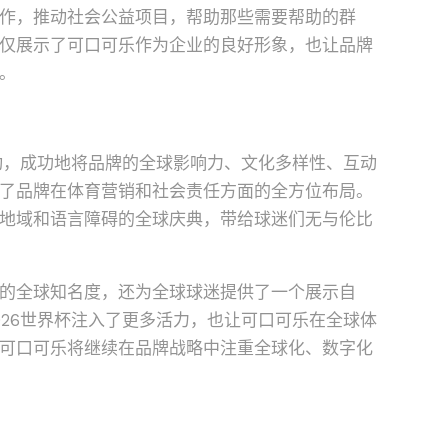
作，推动社会公益项目，帮助那些需要帮助的群
仅展示了可口可乐作为企业的良好形象，也让品牌
。
活动，成功地将品牌的全球影响力、文化多样性、互动
了品牌在体育营销和社会责任方面的全方位布局。
地域和语言障碍的全球庆典，带给球迷们无与伦比
的全球知名度，还为全球球迷提供了一个展示自
026世界杯注入了更多活力，也让可口可乐在全球体
可口可乐将继续在品牌战略中注重全球化、数字化