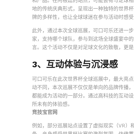
和产品。在阿根廷的站点，可能会有与足球相
地的传统庆典形式，呈现出一种独特的世界杯
牌的多样性，也让全球球迷在参与活动时感受
此外，通过本次全球巡展，可口可乐还进一步
家，支持哪个球队，参与到这场全球盛宴中的
言。这个活动不仅是对足球文化的致敬，更是
3、互动体验与沉浸感
可口可乐在此次世界杯全球巡展中，最大亮点
动不同，本次巡展不仅仅是单向的品牌传播，
都能成为活动的一部分。通过高科技的互动设
所未有的体验感。
竞技宝官网
例如，部分巡展站点设置了虚拟现实（VR）