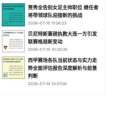
贾秀全告别女足主帅职位 继任者
将带领球队迎接新的挑战
2026-07-15 11:26:23
贝尼特斯重磅执教大连一方引发
联赛格局新变动
2026-07-15 10:30:35
西甲赛场各队当前状态与实力走
势全面评估报告深度解析与前景
判断
2026-07-14 13:21:06