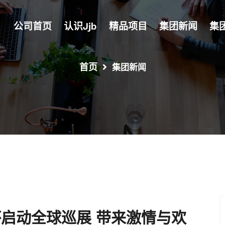
公司首页
认识jjb
精品项目
集团新闻
集
首页
集团新闻
杯启动全球巡展 带来激情与欢