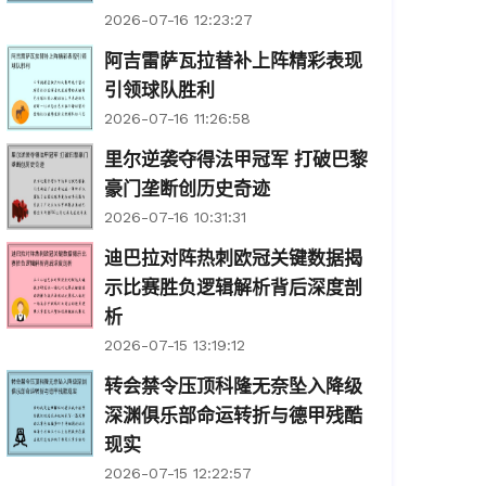
2026-07-16 12:23:27
阿吉雷萨瓦拉替补上阵精彩表现
引领球队胜利
2026-07-16 11:26:58
里尔逆袭夺得法甲冠军 打破巴黎
豪门垄断创历史奇迹
2026-07-16 10:31:31
迪巴拉对阵热刺欧冠关键数据揭
示比赛胜负逻辑解析背后深度剖
析
2026-07-15 13:19:12
转会禁令压顶科隆无奈坠入降级
深渊俱乐部命运转折与德甲残酷
现实
2026-07-15 12:22:57