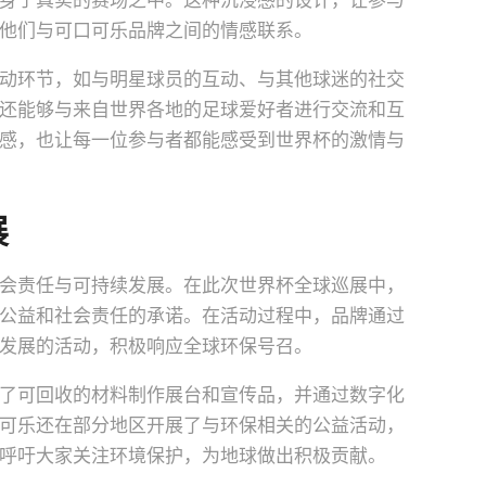
身于真实的赛场之中。这种沉浸感的设计，让参与
他们与可口可乐品牌之间的情感联系。
动环节，如与明星球员的互动、与其他球迷的社交
还能够与来自世界各地的足球爱好者进行交流和互
感，也让每一位参与者都能感受到世界杯的激情与
展
会责任与可持续发展。在此次世界杯全球巡展中，
公益和社会责任的承诺。在活动过程中，品牌通过
发展的活动，积极响应全球环保号召。
了可回收的材料制作展台和宣传品，并通过数字化
可乐还在部分地区开展了与环保相关的公益活动，
呼吁大家关注环境保护，为地球做出积极贡献。