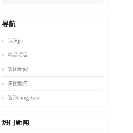
导航
认识jjb
精品项目
集团新闻
集团服务
咨询Jingjibao
热门新闻