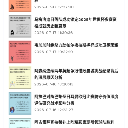
程
2026-07-17 12:27:30
马梅洛迪日落队成功锁定2025年世俱杯参赛资
格成就历史新篇章
2026-07-17 11:30:36
韦加加时绝杀力助帕尔梅拉斯捧杯成功卫冕荣耀
2026-07-17 10:32:19
阿森纳连续两年英超争冠惜败曼城挑战纪录背后
的深层原因分析
2026-07-16 13:20:43
阿拉巴对阵巴黎圣日耳曼欧冠比赛防守价值深度
评估研究战术影响分析
2026-07-16 12:23:27
阿吉雷萨瓦拉替补上阵精彩表现引领球队胜利