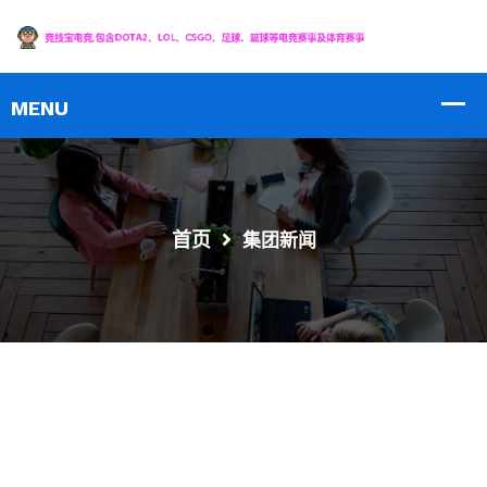
首页
集团新闻