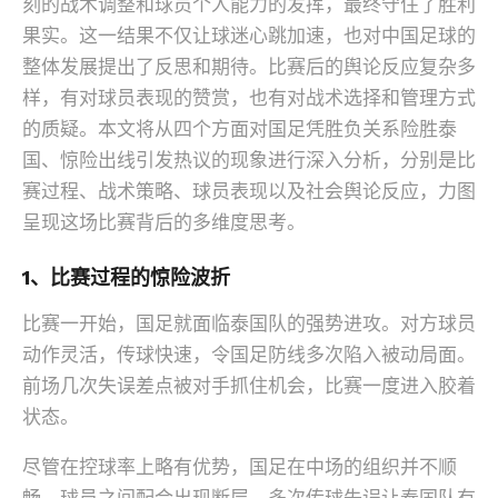
刻的战术调整和球员个人能力的发挥，最终守住了胜利
果实。这一结果不仅让球迷心跳加速，也对中国足球的
整体发展提出了反思和期待。比赛后的舆论反应复杂多
样，有对球员表现的赞赏，也有对战术选择和管理方式
的质疑。本文将从四个方面对国足凭胜负关系险胜泰
国、惊险出线引发热议的现象进行深入分析，分别是比
赛过程、战术策略、球员表现以及社会舆论反应，力图
呈现这场比赛背后的多维度思考。
1、比赛过程的惊险波折
比赛一开始，国足就面临泰国队的强势进攻。对方球员
动作灵活，传球快速，令国足防线多次陷入被动局面。
前场几次失误差点被对手抓住机会，比赛一度进入胶着
状态。
尽管在控球率上略有优势，国足在中场的组织并不顺