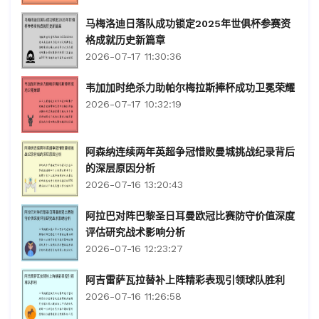
马梅洛迪日落队成功锁定2025年世俱杯参赛资
格成就历史新篇章
2026-07-17 11:30:36
韦加加时绝杀力助帕尔梅拉斯捧杯成功卫冕荣耀
2026-07-17 10:32:19
阿森纳连续两年英超争冠惜败曼城挑战纪录背后
的深层原因分析
2026-07-16 13:20:43
阿拉巴对阵巴黎圣日耳曼欧冠比赛防守价值深度
评估研究战术影响分析
2026-07-16 12:23:27
阿吉雷萨瓦拉替补上阵精彩表现引领球队胜利
2026-07-16 11:26:58