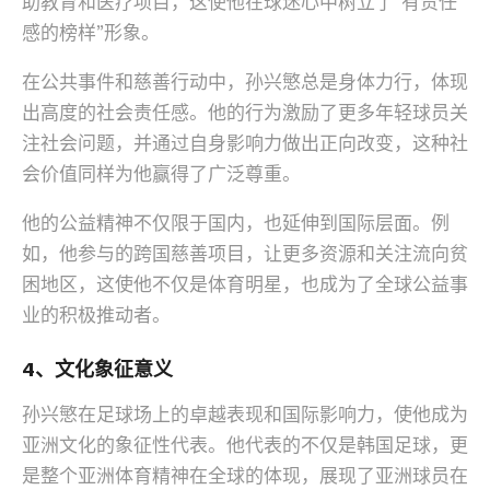
助教育和医疗项目，这使他在球迷心中树立了“有责任
感的榜样”形象。
在公共事件和慈善行动中，孙兴慜总是身体力行，体现
出高度的社会责任感。他的行为激励了更多年轻球员关
注社会问题，并通过自身影响力做出正向改变，这种社
会价值同样为他赢得了广泛尊重。
他的公益精神不仅限于国内，也延伸到国际层面。例
如，他参与的跨国慈善项目，让更多资源和关注流向贫
困地区，这使他不仅是体育明星，也成为了全球公益事
业的积极推动者。
4、文化象征意义
孙兴慜在足球场上的卓越表现和国际影响力，使他成为
亚洲文化的象征性代表。他代表的不仅是韩国足球，更
是整个亚洲体育精神在全球的体现，展现了亚洲球员在