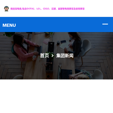
首页
集团新闻