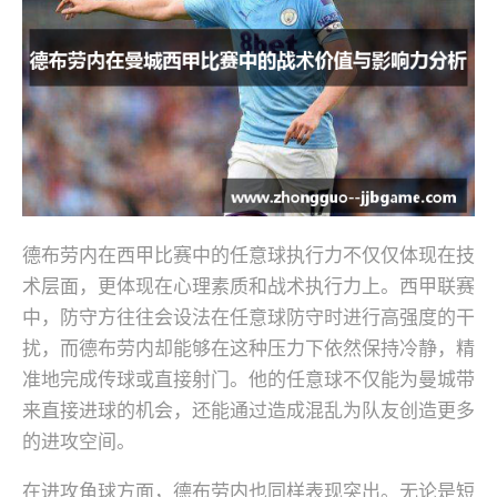
德布劳内在西甲比赛中的任意球执行力不仅仅体现在技
术层面，更体现在心理素质和战术执行力上。西甲联赛
中，防守方往往会设法在任意球防守时进行高强度的干
扰，而德布劳内却能够在这种压力下依然保持冷静，精
准地完成传球或直接射门。他的任意球不仅能为曼城带
来直接进球的机会，还能通过造成混乱为队友创造更多
的进攻空间。
在进攻角球方面，德布劳内也同样表现突出。无论是短