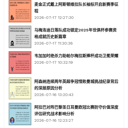
麦金正式戴上阿斯顿维拉队长袖标开启新赛季征
程
2026-07-17 12:27:30
马梅洛迪日落队成功锁定2025年世俱杯参赛资
格成就历史新篇章
2026-07-17 11:30:36
韦加加时绝杀力助帕尔梅拉斯捧杯成功卫冕荣耀
2026-07-17 10:32:19
阿森纳连续两年英超争冠惜败曼城挑战纪录背后
的深层原因分析
2026-07-16 13:20:43
阿拉巴对阵巴黎圣日耳曼欧冠比赛防守价值深度
评估研究战术影响分析
2026-07-16 12:23:27