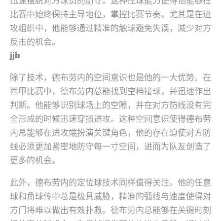
迅速摆脱对方球员的防守。这种控球能力使得他能够在
比赛中始终保持主导地位，掌控比赛节奏，尤其是在进
攻组织中，他能够通过精准的触球避免失误，减少对方
反击的机会。
jjb
除了技术，德布劳内的空间意识也是他的一大优势。在
西甲比赛中，德布劳内总能找到空档接球，并迅速作出
判断。他能够识别球场上的空隙，并在对方防线没有完
全形成的时候迅速穿插进攻。这种空间意识使得德布劳
内总能够在进攻端扮演关键角色，他的存在迫使对方防
线必须更加紧密地防守每一寸空间，进而为队友创造了
更多的机会。
此外，德布劳内的定位球技术同样值得关注。他的任意
球和角球传中总是极具威胁，精准的弧线与速度使得对
方门将难以做出有效扑救。德布劳内总能够在关键时刻