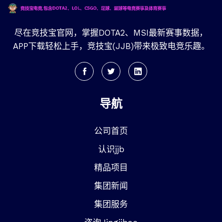
尽在竞技宝官网，掌握DOTA2、MSI最新赛事数据，
APP下载轻松上手，竞技宝(JJB)带来极致电竞乐趣。
导航
公司首页
认识jjb
精品项目
集团新闻
集团服务