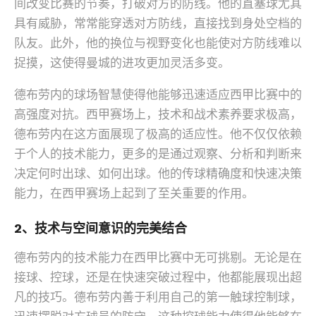
间改变比赛的节奏，打破对方的防线。他的直塞球尤其
具有威胁，常常能穿透对方防线，直接找到身处空档的
队友。此外，他的换位与视野变化也能使对方防线难以
捉摸，这使得曼城的进攻更加灵活多变。
德布劳内的球场智慧使得他能够迅速适应西甲比赛中的
高强度对抗。西甲赛场上，技术和战术素养要求极高，
德布劳内在这方面展现了极高的适应性。他不仅仅依赖
于个人的技术能力，更多的是通过观察、分析和判断来
决定何时出球、如何出球。他的传球精确度和快速决策
能力，在西甲赛场上起到了至关重要的作用。
2、技术与空间意识的完美结合
德布劳内的技术能力在西甲比赛中无可挑剔。无论是在
接球、控球，还是在快速突破过程中，他都能展现出超
凡的技巧。德布劳内善于利用自己的第一触球控制球，