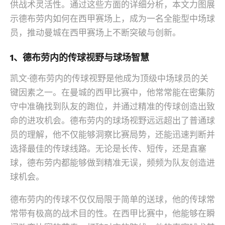
供战术灵活性。通过这些方面的详细分析，本文力图展
示德布劳内如何在西甲赛场上，成为一名全能型中场球
员，推动曼城在西甲赛场上不断突破与创新。
1、德布劳内的传球视野与球场智慧
凯文·德布劳内的传球视野是他成为顶级中场球员的关
键因素之一。在曼城的西甲比赛中，他常常能在密集防
守中准确找到队友的跑位，并通过精准的传球创造出致
命的进攻机会。德布劳内的球场视野远远超出了普通球
员的理解，他不仅能够洞察比赛局势，还能迅速判断并
选择最佳的传球线路。无论是长传、短传，还是直塞
球，德布劳内都能够做到精准无误，频频为队友创造进
球机会。
德布劳内的传球不仅仅局限于简单的送球，他的传球常
常带有极高的战术目的性。在西甲比赛中，他能够在瞬