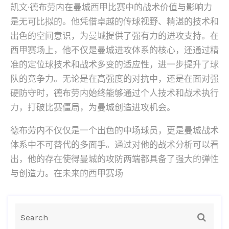
凯文·德布劳内在曼城西甲比赛中的战术价值与影响力
是无可比拟的。他凭借卓越的传球视野、精湛的技术和
出色的空间意识，为曼城提供了强有力的进攻支持。在
西甲赛场上，他不仅是曼城进攻体系的核心，还通过精
准的定位球技术和战术多变的适应性，进一步提升了球
队的竞争力。无论是在高强度的对抗中，还是在面对强
硬防守时，德布劳内始终能够通过个人技术和战术执行
力，打破比赛僵局，为曼城创造进攻机会。
德布劳内不仅仅是一个出色的中场球员，更是曼城战术
体系中不可替代的多面手。通过对他的战术分析可以看
出，他的存在使得曼城的攻防两端都具备了强大的弹性
与创造力。在未来的西甲赛场