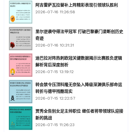
阿吉雷萨瓦拉替补上阵精彩表现引领球队胜利
2026-07-16 11:26:58
里尔逆袭夺得法甲冠军 打破巴黎豪门垄断创历史
奇迹
2026-07-16 10:31:31
迪巴拉对阵热刺欧冠关键数据揭示比赛胜负逻辑
解析背后深度剖析
2026-07-15 13:19:12
转会禁令压顶科隆无奈坠入降级深渊俱乐部命运
转折与德甲残酷现实
2026-07-15 12:22:57
贾秀全告别女足主帅职位 继任者将带领球队迎接
新的挑战
2026-07-15 11:26:23