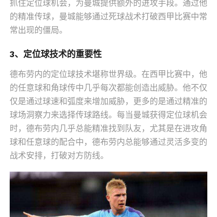
抓住定位球机会，为曼城提供额外的进攻手段。通过他
的精准传球，曼城能够通过死球战术打破西甲比赛中常
常出现的僵局。
3、定位球技术的重要性
德布劳内的定位球技术堪称世界级。在西甲比赛中，他
的任意球和角球传中几乎每次都能创造出威胁。他不仅
仅是通过球速和弧度来增加威胁，更多的是通过精准的
球场洞察力来选择传球路线。每当曼城获得定位球机会
时，德布劳内几乎总能精准找到队友，尤其是在进攻角
球和任意球的配合中，德布劳内总能够通过灵活多变的
战术安排，打破对方防线。