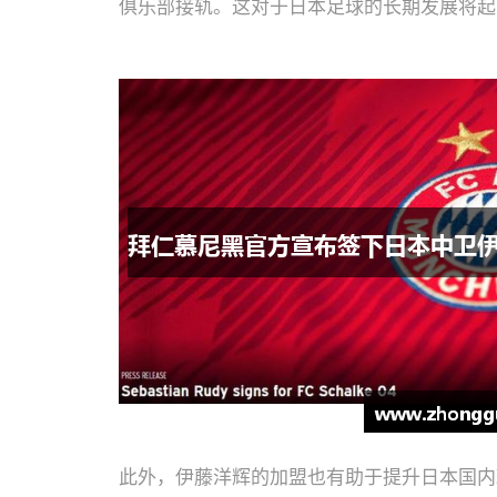
俱乐部接轨。这对于日本足球的长期发展将起
此外，伊藤洋辉的加盟也有助于提升日本国内