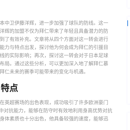
本中卫伊藤洋辉，进一步加强了球队的防线。这一
洋辉的加盟不仅为拜仁带来了年轻且具备潜力的防
到了有效补充。文章将从四个方面对这一转会进行
能力与特点出发，探讨他为何会成为拜仁的引援目
线的实际影响；再次，探讨这一转会对于日本足球
布局。通过这些分析，可以更加深入地了解拜仁慕
拜仁未来的赛季可能带来的变化与机遇。
与特点
在英超赛场的出色表现，成功吸引了许多欧洲豪门
空中对抗能力，能够在防守时有效地利用身高优势对抗
身体素质也十分出色，他具备较强的速度，能够迅