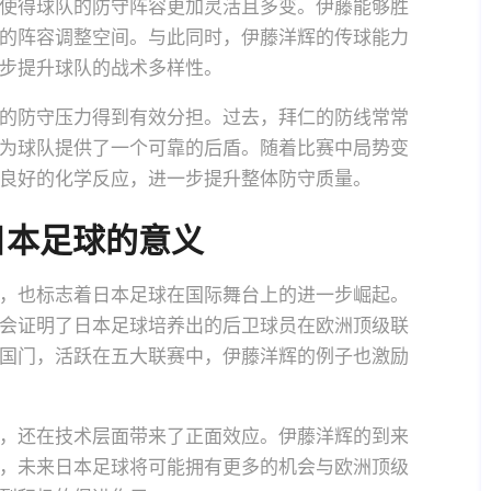
使得球队的防守阵容更加灵活且多变。伊藤能够胜
的阵容调整空间。与此同时，伊藤洋辉的传球能力
步提升球队的战术多样性。
的防守压力得到有效分担。过去，拜仁的防线常常
为球队提供了一个可靠的后盾。随着比赛中局势变
良好的化学反应，进一步提升整体防守质量。
日本足球的意义
，也标志着日本足球在国际舞台上的进一步崛起。
会证明了日本足球培养出的后卫球员在欧洲顶级联
国门，活跃在五大联赛中，伊藤洋辉的例子也激励
，还在技术层面带来了正面效应。伊藤洋辉的到来
，未来日本足球将可能拥有更多的机会与欧洲顶级