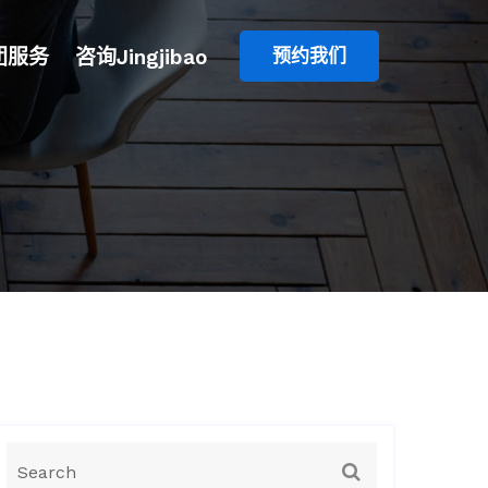
团服务
咨询Jingjibao
预约我们