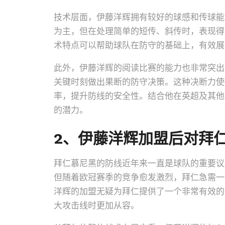
技术层面，伊藤洋辉拥有较好的球感和传球能
为主，但在处理简单的短传、斜传时，表现得
术特点可以帮助球队在防守的基础上，有效展
此外，伊藤洋辉的阅读比赛的能力也非常突出
关键时刻做出果断的防守决策。这种决断力使
率，提升防线的安全性。结合他在英超及其他
的潜力。
2、伊藤洋辉加盟后对拜
拜仁慕尼黑的防线近年来一直是球队的重要议
但随着欧冠赛季的竞争愈发激烈，拜仁急需一
洋辉的加盟无疑为拜仁提供了一个非常有效的
大攻击线时更加从容。