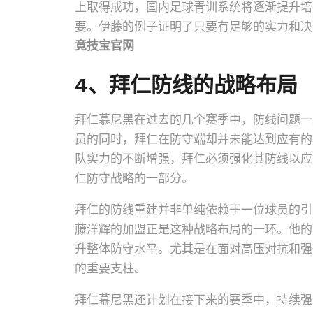
上取得成功，国内足球青训系统将逐渐提升培
要。伊藤的例子证明了只要有足够的实力和决
竞技宝官网
4、拜仁防线的战略布局
拜仁慕尼黑在过去的几个赛季中，防线问题一
员的同时，拜仁在防守端却并未能达到应有的
队实力的不断增强，拜仁必须强化其防线以应
仁防守战略的一部分。
拜仁的防线重建并非单纯依赖于一位球员的引
藤洋辉的加盟正是这种战略布局的一环。他的
升整体防守水平。尤其是在面对高压对抗和强
的重要支柱。
拜仁慕尼黑还计划在接下来的赛季中，持续强