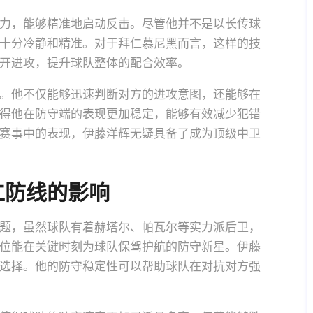
力，能够精准地启动反击。尽管他并不是以长传球
十分冷静和精准。对于拜仁慕尼黑而言，这样的技
开进攻，提升球队整体的配合效率。
。他不仅能够迅速判断对方的进攻意图，还能够在
得他在防守端的表现更加稳定，能够有效减少犯错
赛事中的表现，伊藤洋辉无疑具备了成为顶级中卫
仁防线的影响
题，虽然球队有着赫塔尔、帕瓦尔等实力派后卫，
位能在关键时刻为球队保驾护航的防守新星。伊藤
选择。他的防守稳定性可以帮助球队在对抗对方强