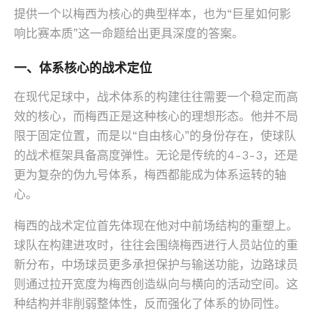
提供一个以梅西为核心的典型样本，也为“巨星如何影
响比赛本质”这一命题给出更具深度的答案。
一、体系核心的战术定位
在现代足球中，战术体系的构建往往需要一个稳定而高
效的核心，而梅西正是这种核心的理想形态。他并不局
限于固定位置，而是以“自由核心”的身份存在，使球队
的战术框架具备高度弹性。无论是传统的4-3-3，还是
更为复杂的伪九号体系，梅西都能成为体系运转的轴
心。
梅西的战术定位首先体现在他对中前场结构的重塑上。
球队在构建进攻时，往往会围绕梅西进行人员站位的重
新分布，中场球员更多承担保护与输送功能，边路球员
则通过拉开宽度为梅西创造纵向与横向的活动空间。这
种结构并非削弱整体性，反而强化了体系的协同性。