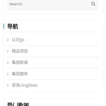
导航
认识jjb
精品项目
集团新闻
集团服务
咨询Jingjibao
热门新闻