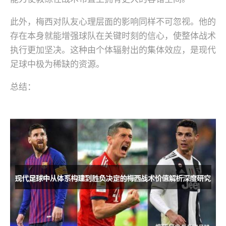
此外，梅西对队友心理层面的影响同样不可忽视。他的
存在本身就能增强球队在关键时刻的信心，使整体战术
执行更加坚决。这种由个体辐射出的集体效应，是现代
足球中极为稀缺的资源。
总结：