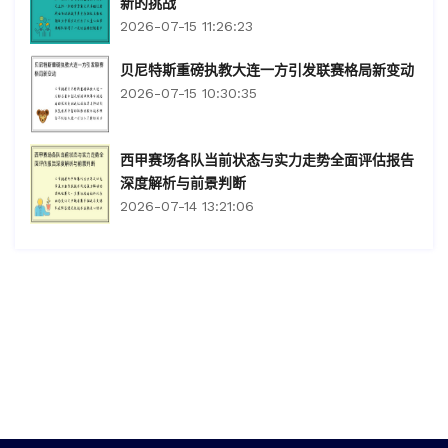
新的挑战
2026-07-15 11:26:23
贝尼特斯重磅执教大连一方引发联赛格局新变动
2026-07-15 10:30:35
西甲赛场各队当前状态与实力走势全面评估报告
深度解析与前景判断
2026-07-14 13:21:06