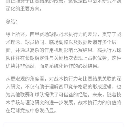
真正服务于比赛结果的改善，这也是西甲战术研究不断
深化的重要方向。
总结：
综上所述，西甲赛场球队战术执行力的差异，贯穿于战
术理念、球员协同、临场调整以及数据反馈等多个层
面，并通过复杂的作用机制影响比赛结果。高执行力球
队往往在长期稳定性与关键场次表现上占据优势，这种
优势并非偶然，而是系统化运作的必然结果。
从更宏观的角度看，对战术执行力与比赛结果关联的深
入研究，不仅有助于理解西甲竞争格局的形成逻辑，也
为其他联赛和球队提供了可借鉴的经验。未来，随着技
术手段与理论研究的进一步发展，战术执行力的价值将
在足球竞技中愈发凸显。