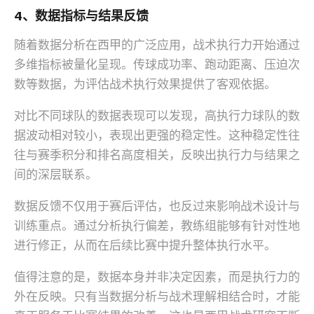
4、数据指标与结果反馈
随着数据分析在西甲的广泛应用，战术执行力开始通过
多维指标被量化呈现。传球成功率、跑动距离、压迫次
数等数据，为评估战术执行效果提供了客观依据。
对比不同球队的数据表现可以发现，高执行力球队的数
据波动相对较小，表现出更强的稳定性。这种稳定性往
往与赛季积分和排名高度相关，反映出执行力与结果之
间的深层联系。
数据反馈不仅用于赛后评估，也反过来影响战术设计与
训练重点。通过分析执行偏差，教练组能够有针对性地
进行修正，从而在后续比赛中提升整体执行水平。
值得注意的是，数据本身并非决定因素，而是执行力的
外在反映。只有当数据分析与战术理解相结合时，才能