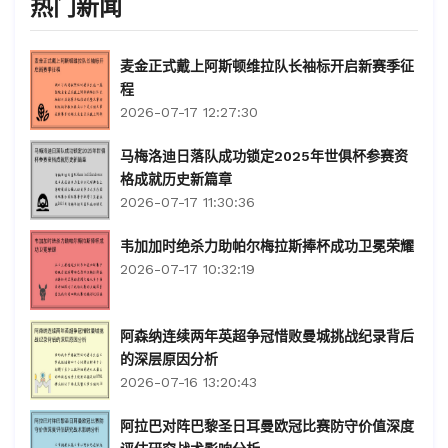
热门新闻
麦金正式戴上阿斯顿维拉队长袖标开启新赛季征
程
2026-07-17 12:27:30
马梅洛迪日落队成功锁定2025年世俱杯参赛资
格成就历史新篇章
2026-07-17 11:30:36
韦加加时绝杀力助帕尔梅拉斯捧杯成功卫冕荣耀
2026-07-17 10:32:19
阿森纳连续两年英超争冠惜败曼城挑战纪录背后
的深层原因分析
2026-07-16 13:20:43
阿拉巴对阵巴黎圣日耳曼欧冠比赛防守价值深度