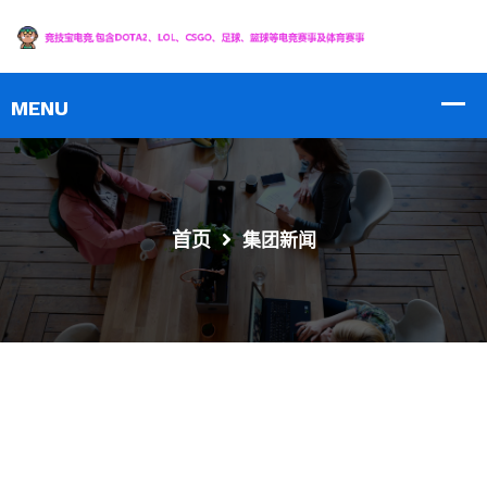
首页
集团新闻