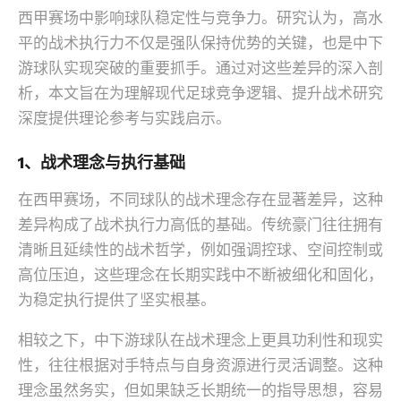
西甲赛场中影响球队稳定性与竞争力。研究认为，高水
平的战术执行力不仅是强队保持优势的关键，也是中下
游球队实现突破的重要抓手。通过对这些差异的深入剖
析，本文旨在为理解现代足球竞争逻辑、提升战术研究
深度提供理论参考与实践启示。
1、战术理念与执行基础
在西甲赛场，不同球队的战术理念存在显著差异，这种
差异构成了战术执行力高低的基础。传统豪门往往拥有
清晰且延续性的战术哲学，例如强调控球、空间控制或
高位压迫，这些理念在长期实践中不断被细化和固化，
为稳定执行提供了坚实根基。
相较之下，中下游球队在战术理念上更具功利性和现实
性，往往根据对手特点与自身资源进行灵活调整。这种
理念虽然务实，但如果缺乏长期统一的指导思想，容易