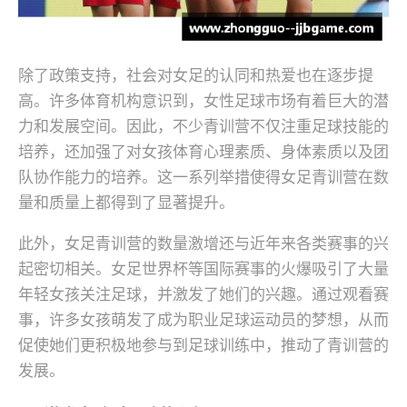
除了政策支持，社会对女足的认同和热爱也在逐步提
高。许多体育机构意识到，女性足球市场有着巨大的潜
力和发展空间。因此，不少青训营不仅注重足球技能的
培养，还加强了对女孩体育心理素质、身体素质以及团
队协作能力的培养。这一系列举措使得女足青训营在数
量和质量上都得到了显著提升。
此外，女足青训营的数量激增还与近年来各类赛事的兴
起密切相关。女足世界杯等国际赛事的火爆吸引了大量
年轻女孩关注足球，并激发了她们的兴趣。通过观看赛
事，许多女孩萌发了成为职业足球运动员的梦想，从而
促使她们更积极地参与到足球训练中，推动了青训营的
发展。