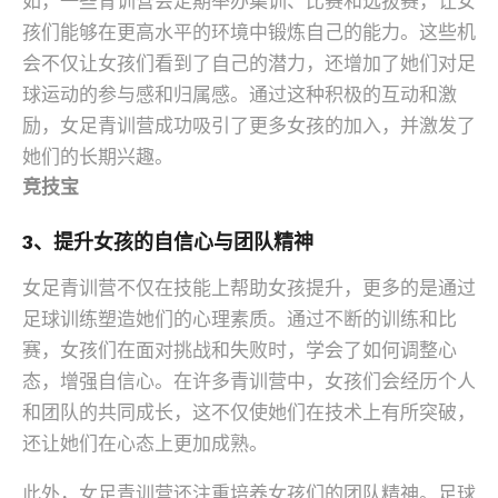
如，一些青训营会定期举办集训、比赛和选拔赛，让女
孩们能够在更高水平的环境中锻炼自己的能力。这些机
会不仅让女孩们看到了自己的潜力，还增加了她们对足
球运动的参与感和归属感。通过这种积极的互动和激
励，女足青训营成功吸引了更多女孩的加入，并激发了
她们的长期兴趣。
竞技宝
3、提升女孩的自信心与团队精神
女足青训营不仅在技能上帮助女孩提升，更多的是通过
足球训练塑造她们的心理素质。通过不断的训练和比
赛，女孩们在面对挑战和失败时，学会了如何调整心
态，增强自信心。在许多青训营中，女孩们会经历个人
和团队的共同成长，这不仅使她们在技术上有所突破，
还让她们在心态上更加成熟。
此外，女足青训营还注重培养女孩们的团队精神。足球