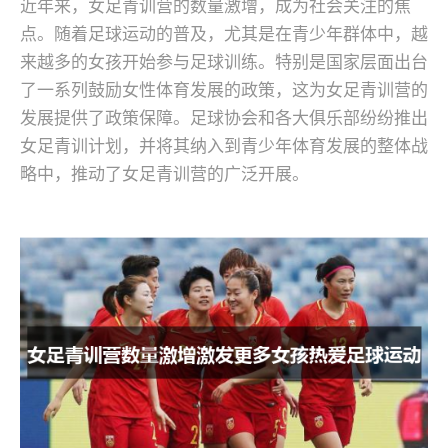
近年来，女足青训营的数量激增，成为社会关注的焦
点。随着足球运动的普及，尤其是在青少年群体中，越
来越多的女孩开始参与足球训练。特别是国家层面出台
了一系列鼓励女性体育发展的政策，这为女足青训营的
发展提供了政策保障。足球协会和各大俱乐部纷纷推出
女足青训计划，并将其纳入到青少年体育发展的整体战
略中，推动了女足青训营的广泛开展。