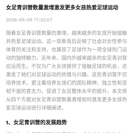
女足青训营数量激增激发更多女孩热爱足球运动
2026-05-05 17:32:07
随着女足青训营数量的激增，越来越多的女孩开始接触
并热爱足球运动。这一现象背后反映了社会对女性参与
体育的关注和支持，也展现了足球作为一项全球热门运
动的独特魅力。近年来，国内外越来越多的女足青训营
应运而生，不仅为广大女孩提供了接触足球的机会，还
激发了她们对足球运动的热情与兴趣。这些青训营不仅
培养技术，更注重培养女孩们的团队精神、独立性和坚
韧不拔的意志力，促进了女足整体水平的提升。本文将
从四个方面对女足青训营数量激增如何激发更多女孩热
爱足球运动进行详细阐述。
1、女足青训营的发展趋势