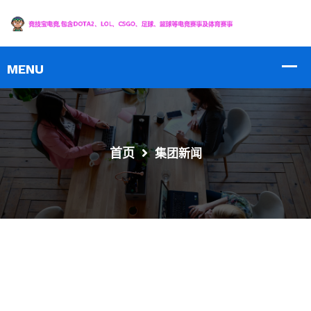
首页
集团新闻