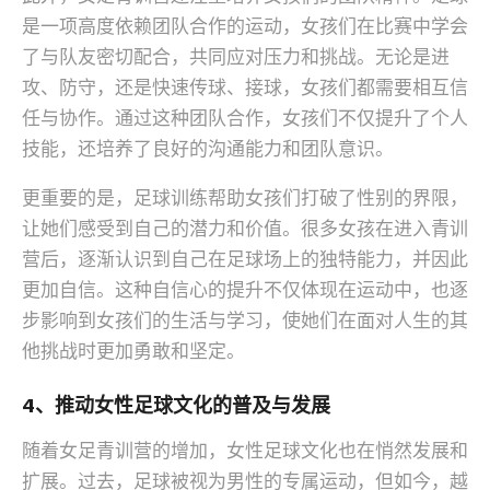
是一项高度依赖团队合作的运动，女孩们在比赛中学会
了与队友密切配合，共同应对压力和挑战。无论是进
攻、防守，还是快速传球、接球，女孩们都需要相互信
任与协作。通过这种团队合作，女孩们不仅提升了个人
技能，还培养了良好的沟通能力和团队意识。
更重要的是，足球训练帮助女孩们打破了性别的界限，
让她们感受到自己的潜力和价值。很多女孩在进入青训
营后，逐渐认识到自己在足球场上的独特能力，并因此
更加自信。这种自信心的提升不仅体现在运动中，也逐
步影响到女孩们的生活与学习，使她们在面对人生的其
他挑战时更加勇敢和坚定。
4、推动女性足球文化的普及与发展
随着女足青训营的增加，女性足球文化也在悄然发展和
扩展。过去，足球被视为男性的专属运动，但如今，越