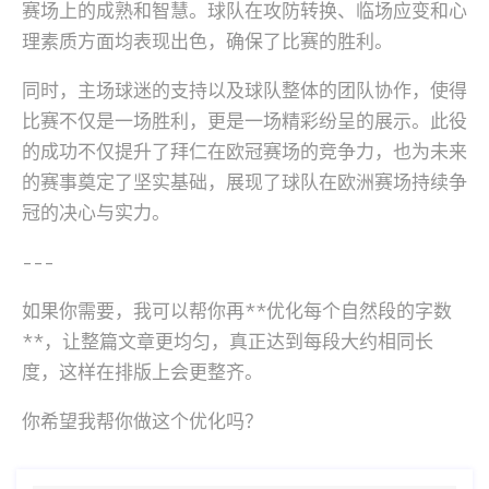
赛场上的成熟和智慧。球队在攻防转换、临场应变和心
理素质方面均表现出色，确保了比赛的胜利。
同时，主场球迷的支持以及球队整体的团队协作，使得
比赛不仅是一场胜利，更是一场精彩纷呈的展示。此役
的成功不仅提升了拜仁在欧冠赛场的竞争力，也为未来
的赛事奠定了坚实基础，展现了球队在欧洲赛场持续争
冠的决心与实力。
---
如果你需要，我可以帮你再**优化每个自然段的字数
**，让整篇文章更均匀，真正达到每段大约相同长
度，这样在排版上会更整齐。
你希望我帮你做这个优化吗？