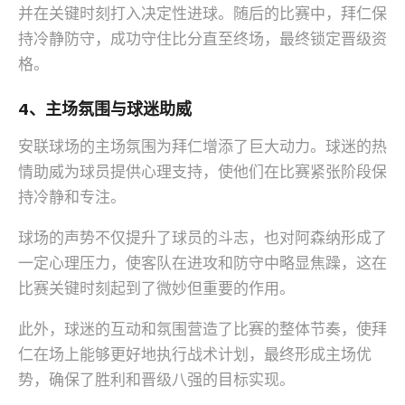
并在关键时刻打入决定性进球。随后的比赛中，拜仁保
持冷静防守，成功守住比分直至终场，最终锁定晋级资
格。
4、主场氛围与球迷助威
安联球场的主场氛围为拜仁增添了巨大动力。球迷的热
情助威为球员提供心理支持，使他们在比赛紧张阶段保
持冷静和专注。
球场的声势不仅提升了球员的斗志，也对阿森纳形成了
一定心理压力，使客队在进攻和防守中略显焦躁，这在
比赛关键时刻起到了微妙但重要的作用。
此外，球迷的互动和氛围营造了比赛的整体节奏，使拜
仁在场上能够更好地执行战术计划，最终形成主场优
势，确保了胜利和晋级八强的目标实现。