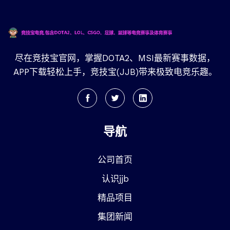
尽在竞技宝官网，掌握DOTA2、MSI最新赛事数据，
APP下载轻松上手，竞技宝(JJB)带来极致电竞乐趣。
导航
公司首页
认识jjb
精品项目
集团新闻