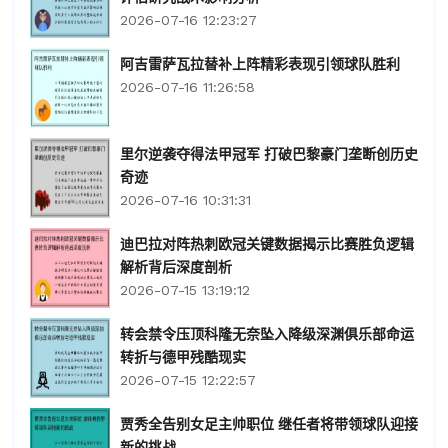
2026-07-16 12:23:27
阿吉雷萨瓦拉替补上阵精彩表现引领球队胜利
2026-07-16 11:26:58
里尔逆袭夺得法甲冠军 打破巴黎豪门垄断创历史
奇迹
2026-07-16 10:31:31
迪巴拉对阵热刺欧冠关键数据揭示比赛胜负逻辑
解析背后深度剖析
2026-07-15 13:19:12
转会禁令压顶科隆无奈坠入降级深渊俱乐部命运
转折与德甲残酷现实
2026-07-15 12:22:57
贾秀全告别女足主帅职位 继任者将带领球队迎接
新的挑战