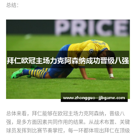
总结：
总体来看，拜仁能够在欧冠主场力克阿森纳，晋级八
强，是多方面因素共同作用的结果。从战术布置、关键
球员发挥到比赛节奏掌控，每一环都体现出拜仁在顶级