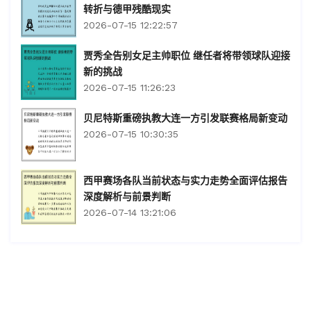
转折与德甲残酷现实
2026-07-15 12:22:57
贾秀全告别女足主帅职位 继任者将带领球队迎接
新的挑战
2026-07-15 11:26:23
贝尼特斯重磅执教大连一方引发联赛格局新变动
2026-07-15 10:30:35
西甲赛场各队当前状态与实力走势全面评估报告
深度解析与前景判断
2026-07-14 13:21:06