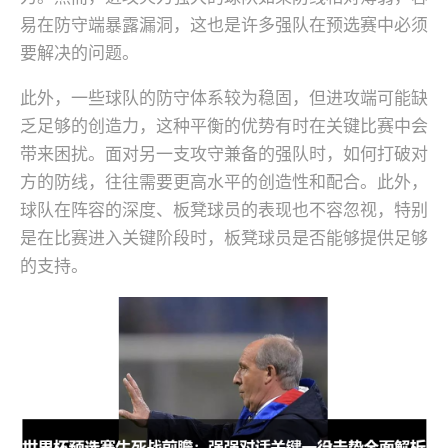
易在防守端暴露漏洞，这也是许多强队在预选赛中必须
要解决的问题。
此外，一些球队的防守体系较为稳固，但进攻端可能缺
乏足够的创造力，这种平衡的优势有时在关键比赛中会
带来困扰。面对另一支攻守兼备的强队时，如何打破对
方的防线，往往需要更高水平的创造性和配合。此外，
球队在阵容的深度、板凳球员的表现也不容忽视，特别
是在比赛进入关键阶段时，板凳球员是否能够提供足够
的支持。