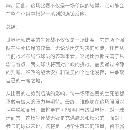
响。因此，这场比赛不仅是一场单纯的较量，它可能会
在整个小组中掀起一系列的连锁反应。
总结：
世界杯预选赛的生死战不仅仅是一场比赛，它是两个强
队在生死边缘的较量。无论从历史对决的积淀，还是从
当前战术布局与球员的表现来看，这场比赛都充满了悬
念与看点。两支球队将面对严峻的挑战，需要通过冷静
的判断、细致的战术安排和球员的个性化发挥，来争取
自己的一席之地。
从比赛的走势到后续的影响，每一场预选赛的生死战都
承载着极大的压力与期待。最终，谁能够在这场强强对
话中脱颖而出，谁将更有可能顺利晋级世界杯。对于球
迷而言，这场生死战无疑是充满悬念和精彩的。而对于
参与的球员来说，这将是一场毕生难忘的较量，留下属