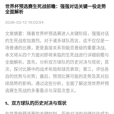
世界杯预选赛生死战前瞻：强强对话关键一役走势
全面解析
2026-02-13 19:02:54
文章摘要：随着世界杯预选赛进入关键阶段，强强对话
的生死战愈加激烈。对于诸多球队而言，这不仅仅是一
场普通的比赛，更是直接关系到能否晋级的重要决战。
本文将从四个方面对即将来临的生死战进行详细前瞻与
全面解析。首先，分析双方球队的历史对决与现状；其
次，探讨比赛中的战术布局和球员表现；第三，评估各
自的优势与劣势；最后，预测比赛可能的走势及其对后
续局势的影响。通过这些分析，全面了解这场世界杯预
选赛生死战的多重看点与深层次意义。
1、双方球队的历史对决与现状
在世界杯预选赛的关键时刻，历史对决的战绩往往成为