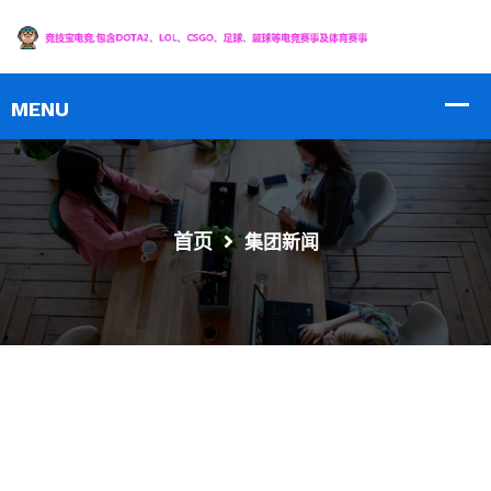
首页
集团新闻