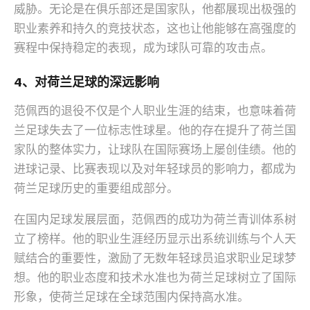
威胁。无论是在俱乐部还是国家队，他都展现出极强的
职业素养和持久的竞技状态，这也让他能够在高强度的
赛程中保持稳定的表现，成为球队可靠的攻击点。
4、对荷兰足球的深远影响
范佩西的退役不仅是个人职业生涯的结束，也意味着荷
兰足球失去了一位标志性球星。他的存在提升了荷兰国
家队的整体实力，让球队在国际赛场上屡创佳绩。他的
进球记录、比赛表现以及对年轻球员的影响力，都成为
荷兰足球历史的重要组成部分。
在国内足球发展层面，范佩西的成功为荷兰青训体系树
立了榜样。他的职业生涯经历显示出系统训练与个人天
赋结合的重要性，激励了无数年轻球员追求职业足球梦
想。他的职业态度和技术水准也为荷兰足球树立了国际
形象，使荷兰足球在全球范围内保持高水准。