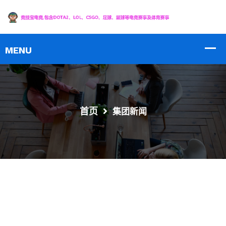
首页
集团新闻