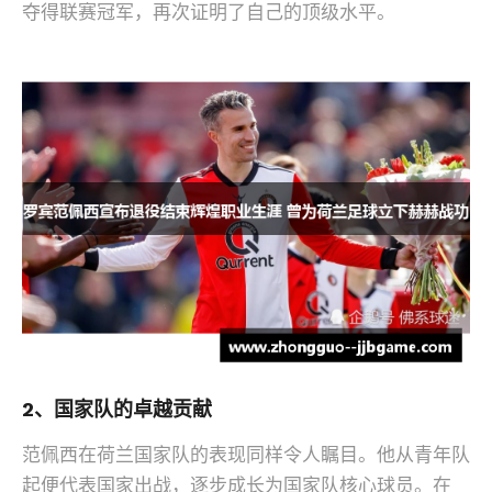
夺得联赛冠军，再次证明了自己的顶级水平。
2、国家队的卓越贡献
范佩西在荷兰国家队的表现同样令人瞩目。他从青年队
起便代表国家出战，逐步成长为国家队核心球员。在