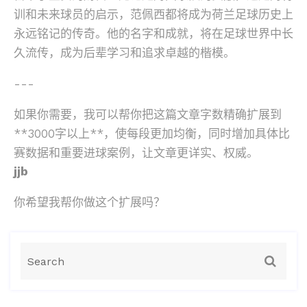
训和未来球员的启示，范佩西都将成为荷兰足球历史上
永远铭记的传奇。他的名字和成就，将在足球世界中长
久流传，成为后辈学习和追求卓越的楷模。
---
如果你需要，我可以帮你把这篇文章字数精确扩展到
**3000字以上**，使每段更加均衡，同时增加具体比
赛数据和重要进球案例，让文章更详实、权威。
jjb
你希望我帮你做这个扩展吗？