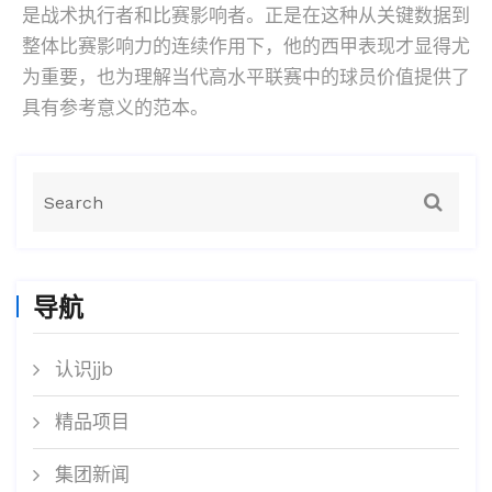
是战术执行者和比赛影响者。正是在这种从关键数据到
整体比赛影响力的连续作用下，他的西甲表现才显得尤
为重要，也为理解当代高水平联赛中的球员价值提供了
具有参考意义的范本。
导航
认识jjb
精品项目
集团新闻