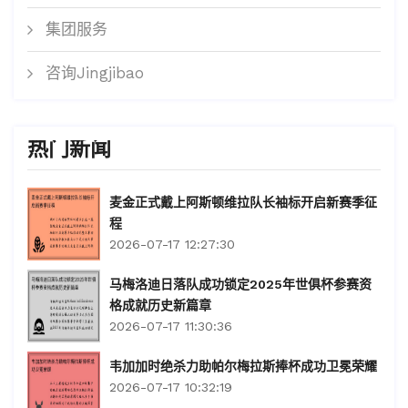
集团服务
咨询Jingjibao
热门新闻
麦金正式戴上阿斯顿维拉队长袖标开启新赛季征
程
2026-07-17 12:27:30
马梅洛迪日落队成功锁定2025年世俱杯参赛资
格成就历史新篇章
2026-07-17 11:30:36
韦加加时绝杀力助帕尔梅拉斯捧杯成功卫冕荣耀
2026-07-17 10:32:19