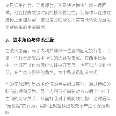
论是低平推射、近角爆射，还是快速横传与倒三角回
做，他在比赛关键时刻的技术稳定性，使得球队在进攻
选择上更加从容，这也是其临场发挥常常能转化为直接
比赛结果的重要原因。
3、战术角色与体系适配
在战术层面，马丁内利并非单一位置的固定执行者，而
是一个具备高度战术弹性的边路攻击点。在西甲比赛
中，他既可以作为传统边锋拉开宽度，也可以内收到肋
部，充当类似影锋的角色，为中路球员制造空间。
他的无球跑动是战术价值的重要组成部分。通过持续的
斜向前插和反跑，马丁内利不断牵制对方边后卫与中卫
之间的防守关系，从而打乱对手的防线结构。这种看似
“无数据”的行为，实际上对整体进攻效率产生了深远影
响。