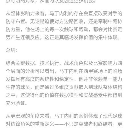
点盯防的对象，从而为队友创造更多机会。
从整体影响力来看，马丁内利的存在会直接改变对手的
防守布置。无论是迫使对方边路回收，还是牵制中路协
防力量，他在场上的每一次触球和跑动，都会对比赛走
势产生连锁反应，这正是其临场发挥价值的集中体现。
总结：
综合关键数据、技术执行、战术角色以及比赛影响力四
个层面的分析可以看出，马丁内利在西甲赛场上的临场
发挥具有高度的系统性和稳定性。他并非依赖单一能力
生存的球员，而是通过多维度贡献嵌入到球队整体结构
之中，这使得他的价值在数据模型和实战感受中都得到
充分验证。
从更宏观的角度来看，马丁内利的案例体现了现代足球
对边锋角色的重新定义——不只是突破者和终结者，更