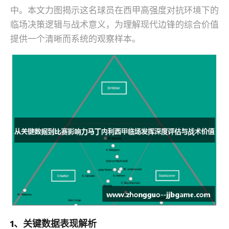
中。本文力图揭示这名球员在西甲高强度对抗环境下的
临场决策逻辑与战术意义，为理解现代边锋的综合价值
提供一个清晰而系统的观察样本。
1、关键数据表现解析