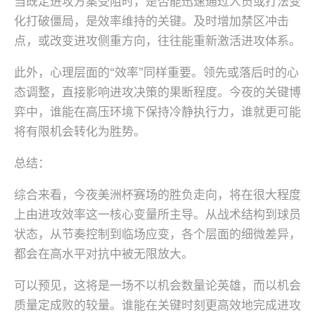
当既定进攻方案受阻时，是否能迅速通过人员或打法变
化打破僵局，是效率维持的关键。及时增加禁区冲击
点，或改变进攻侧重方向，往往能重新激活进攻体系。
此外，心理层面的“效率”同样重要。领先或落后时的心
态调整，直接影响进攻决策的果断程度。今夜的关键博
弈中，谁能在高压环境下保持冷静执行力，谁就更可能
将有限机会转化为胜势。
总结：
综合来看，今夜美洲杯赛场的胜负走向，将在很大程度
上由进攻效率这一核心变量所主导。从战术结构到球员
状态，从节奏控制到临场应变，各个层面的细微差异，
都会在高水平对抗中被无限放大。
可以预见，这将是一场不以机会数量论英雄，而以机会
质量定成败的较量。谁能在关键时刻更高效地完成进攻