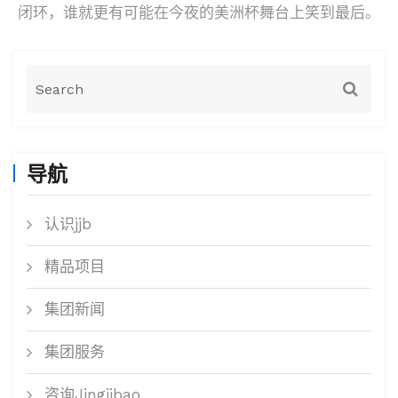
闭环，谁就更有可能在今夜的美洲杯舞台上笑到最后。
导航
认识jjb
精品项目
集团新闻
集团服务
咨询Jingjibao