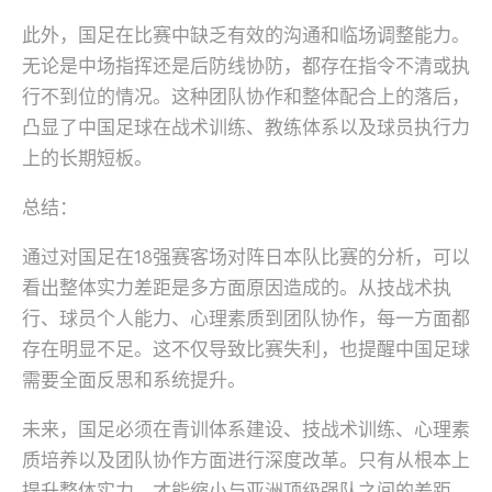
此外，国足在比赛中缺乏有效的沟通和临场调整能力。
无论是中场指挥还是后防线协防，都存在指令不清或执
行不到位的情况。这种团队协作和整体配合上的落后，
凸显了中国足球在战术训练、教练体系以及球员执行力
上的长期短板。
总结：
通过对国足在18强赛客场对阵日本队比赛的分析，可以
看出整体实力差距是多方面原因造成的。从技战术执
行、球员个人能力、心理素质到团队协作，每一方面都
存在明显不足。这不仅导致比赛失利，也提醒中国足球
需要全面反思和系统提升。
未来，国足必须在青训体系建设、技战术训练、心理素
质培养以及团队协作方面进行深度改革。只有从根本上
提升整体实力，才能缩小与亚洲顶级强队之间的差距，