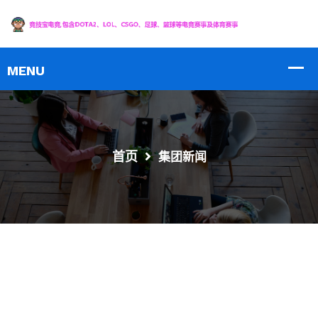
首页
集团新闻