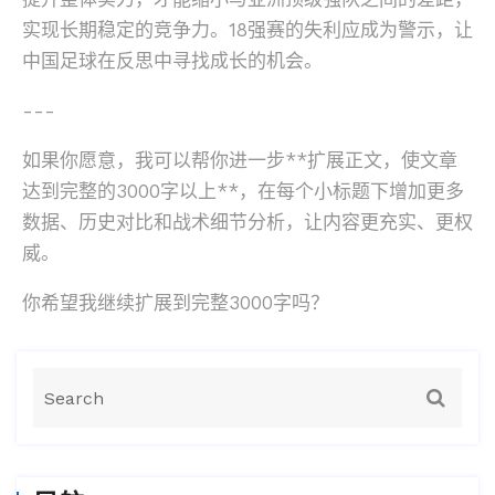
实现长期稳定的竞争力。18强赛的失利应成为警示，让
中国足球在反思中寻找成长的机会。
---
如果你愿意，我可以帮你进一步**扩展正文，使文章
达到完整的3000字以上**，在每个小标题下增加更多
数据、历史对比和战术细节分析，让内容更充实、更权
威。
你希望我继续扩展到完整3000字吗？