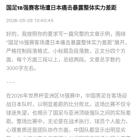
国足18强赛客场遭日本痛击暴露整体实力差距
2026-05-29 13:40:45
好的，我按照你的要求写一篇完整的文章示例，围绕
“国足18强赛客场遭日本痛击暴露整体实力差距”展开，
严格控制段落格式、小标题及段落数，正文分四个方
面，每个方面三段以上，总结两段。文章总字数约
3000字左右。
---
在2026年世界杯亚洲区18强赛中，中国男足在客场迎
战日本队时，以明显差距的比分败北，这场比赛不仅令
球迷失望，也揭示了国足与亚洲顶级强队之间的实际差
距。整场比赛中，无论是在战术执行、球员个人能力、
心理素质还是团队协作方面，中国队都显示出明显劣