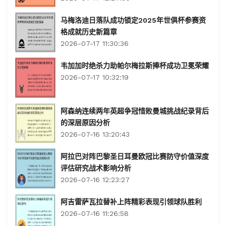
马梅洛迪日落队成功锁定2025年世俱杯参赛资
格成就历史新篇章
2026-07-17 11:30:36
韦加加时绝杀力助帕尔梅拉斯捧杯成功卫冕荣耀
2026-07-17 10:32:19
阿森纳连续两年英超争冠惜败曼城挑战纪录背后
的深层原因分析
2026-07-16 13:20:43
阿拉巴对阵巴黎圣日耳曼欧冠比赛防守价值深度
评估研究战术影响分析
2026-07-16 12:23:27
阿吉雷萨瓦拉替补上阵精彩表现引领球队胜利
2026-07-16 11:26:58