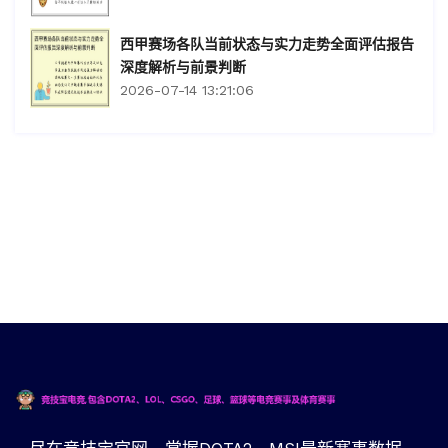
西甲赛场各队当前状态与实力走势全面评估报告
深度解析与前景判断
2026-07-14 13:21:06