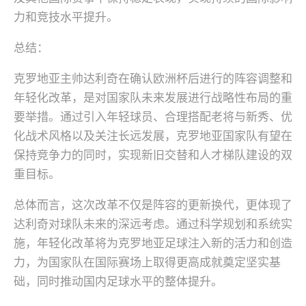
力和竞技水平提升。
总结：
克罗地亚主帅达利奇在确认欧洲杯后进行的阵容调整和
年轻化改革，是对国家队未来发展进行战略性布局的重
要举措。通过引入年轻球员、合理搭配老将与新秀、优
化战术风格以及关注长远发展，克罗地亚国家队有望在
保持竞争力的同时，实现新旧交替和人才梯队建设的双
重目标。
总体而言，这次改革不仅是阵容的更新换代，更体现了
达利奇对球队未来的深远考虑。通过科学规划和系统实
施，年轻化改革将为克罗地亚足球注入新的活力和创造
力，为国家队在国际赛场上取得更高成就奠定坚实基
础，同时推动国内足球水平的整体提升。