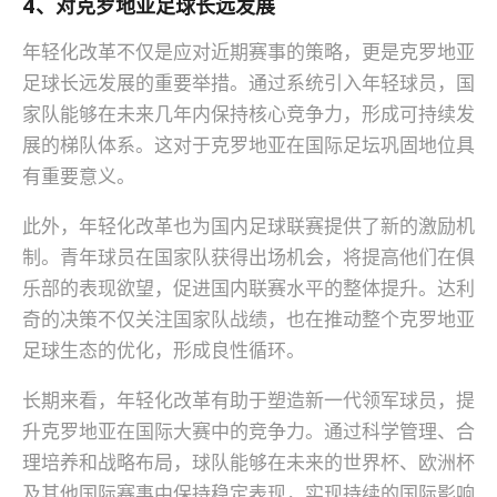
4、对克罗地亚足球长远发展
年轻化改革不仅是应对近期赛事的策略，更是克罗地亚
足球长远发展的重要举措。通过系统引入年轻球员，国
家队能够在未来几年内保持核心竞争力，形成可持续发
展的梯队体系。这对于克罗地亚在国际足坛巩固地位具
有重要意义。
此外，年轻化改革也为国内足球联赛提供了新的激励机
制。青年球员在国家队获得出场机会，将提高他们在俱
乐部的表现欲望，促进国内联赛水平的整体提升。达利
奇的决策不仅关注国家队战绩，也在推动整个克罗地亚
足球生态的优化，形成良性循环。
长期来看，年轻化改革有助于塑造新一代领军球员，提
升克罗地亚在国际大赛中的竞争力。通过科学管理、合
理培养和战略布局，球队能够在未来的世界杯、欧洲杯
及其他国际赛事中保持稳定表现，实现持续的国际影响