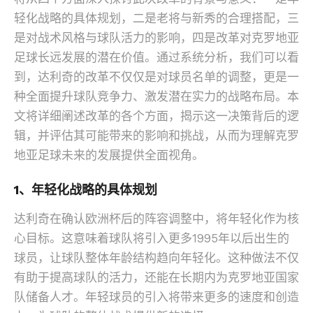
轻化战略的具体规划，二是老将与新秀的合理搭配，三
是对战术风格与球队活力的影响，四是改革对克罗地亚
足球长远发展的潜在价值。通过系统分析，我们可以看
到，达利奇的改革不仅仅是对球员名单的调整，更是一
种全面提升球队竞争力、激发潜在实力的战略布局。本
文将详细阐述改革的各个方面，揭示这一决策背后的逻
辑，并评估其可能带来的影响和挑战，从而为理解克罗
地亚足球未来的发展提供全面视角。
1、年轻化战略的具体规划
达利奇在确认欧洲杯后的阵容调整中，将年轻化作为核
心目标。这意味着球队将引入更多1995年以后出生的
球员，让球队整体年龄结构趋向年轻化。这种做法不仅
有助于提高球队的活力，还能在长期内为克罗地亚国家
队储备人才。年轻球员的引入将带来更多的速度和创造