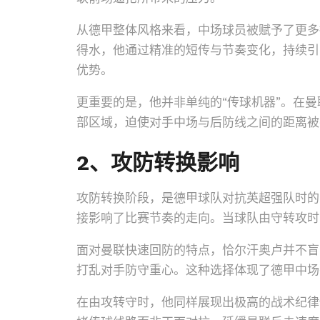
从德甲整体风格来看，中场球员被赋予了更多
得水，他通过精准的短传与节奏变化，持续引
优势。
更重要的是，他并非单纯的“传球机器”。在
部区域，迫使对手中场与后防线之间的距离被
2、攻防转换影响
攻防转换阶段，是德甲球队对抗英超强队时的
接影响了比赛节奏的走向。当球队由守转攻时
面对曼联快速回防的特点，恰尔汗奥卢并不盲
打乱对手防守重心。这种选择体现了德甲中场
在由攻转守时，他同样展现出极高的战术纪律