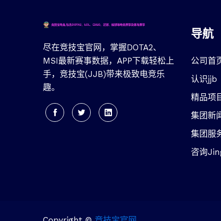
导航
尽在竞技宝官网，掌握DOTA2、
MSI最新赛事数据，APP下载轻松上
公司首
手，竞技宝(JJB)带来极致电竞乐
认识jjb
趣。
精品项
集团新
集团服
咨询Jing
Copyright ©
竞技宝官网
.