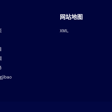
网站地图
页
XML
目
闻
务
jibao