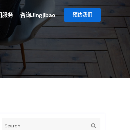
团服务
咨询Jingjibao
预约我们