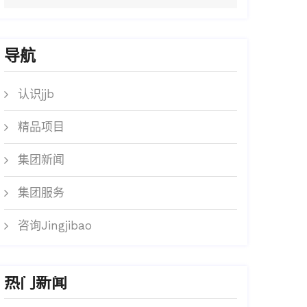
导航
认识jjb
精品项目
集团新闻
集团服务
咨询Jingjibao
热门新闻