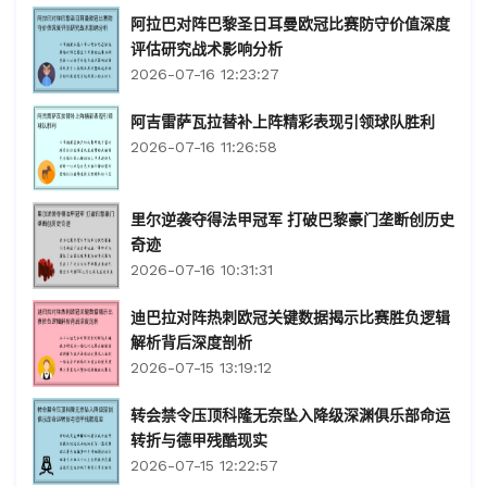
阿拉巴对阵巴黎圣日耳曼欧冠比赛防守价值深度
评估研究战术影响分析
2026-07-16 12:23:27
阿吉雷萨瓦拉替补上阵精彩表现引领球队胜利
2026-07-16 11:26:58
里尔逆袭夺得法甲冠军 打破巴黎豪门垄断创历史
奇迹
2026-07-16 10:31:31
迪巴拉对阵热刺欧冠关键数据揭示比赛胜负逻辑
解析背后深度剖析
2026-07-15 13:19:12
转会禁令压顶科隆无奈坠入降级深渊俱乐部命运
转折与德甲残酷现实
2026-07-15 12:22:57