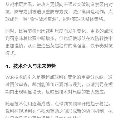
从战术层面看，进攻方更倾向于通过突破制造禁区内对
抗，防守方则被迫调整防守方式，减少高风险动作。点
球成为一种“隐性战术资源”，影响着球队整体策略。
同时，比赛节奏也因裁判尺度而发生变化。更多的点球
判罚意味着比赛中断增多，但也促使球队在攻防转换中
更加谨慎，从而塑造出英超独有的高强度、快节奏对抗
模式。
4、技术介入与未来趋势
VAR技术的引入是英超点球判罚变化的重要分水岭。通
过回放审查，裁判能够纠正漏判与误判，点球判罚在短
期内出现明显增长，反映出技术对尺度的放大效应。
随着技术使用逐渐成熟，点球判罚频率开始趋于稳定。
裁判在现场判罚与视频辅助之间形成新的协同机制，执