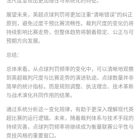
法尺度呈现出更加理性与系统化的特征。
展望未来，英超点球判罚将更加注重“清晰错误”的纠正
原则，避免过度干预比赛流畅性。裁判尺度的变化仍将
持续影响比赛走势，但整体趋势将朝着稳定、公正与可
预期方向发展。
总结：
总体来看，从点球判罚频率的变化中，可以清晰地观察
到英超裁判尺度与比赛走势的演进轨迹。点球数量并非
简单的统计指标，而是规则调整、执法理念、技术革新
与战术演化共同作用的结果。
通过系统分析这一变化规律，有助于更深入理解现代英
超比赛的运行逻辑。未来，随着裁判体系与技术手段的
持续完善，点球判罚频率将继续成为衡量联赛公平性与
竞技风格的重要窗口。