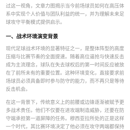
过这一视角，文章力图揭示当今前场球员如何在高压体
系中实现个人价值与团队利益的统一，并为理解未来足
球攻守平衡模式提供启示。
一、战术环境演变背景
现代足球战术环境的显著特征之一，是整体阵型的高度
压缩与比赛节奏的全面提速。随着高位逼抢与快速反击
成为主流理念，球队在失去球权后的第一时间反应被放
在了前所未有的重要位置。这种环境变化，直接要求前
场球员必须具备即时参与防守的能力，而不再只是等待
反击机会。
在这一背景下，传统意义上的前腰或边锋逐渐被赋予更
多战术责任。他们不仅要在进攻端制造威胁，还要在防
守端承担第一道屏障的任务。穆西亚拉所处的正是这样
一个时代，其比赛环境决定了他必须在攻守两端都保持