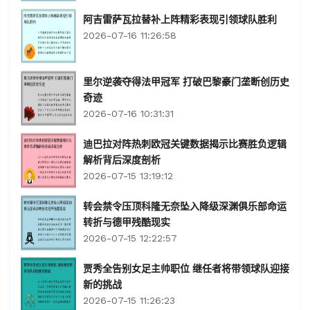
阿吉雷萨瓦拉替补上阵精彩表现引领球队胜利
2026-07-16 11:26:58
里尔逆袭夺得法甲冠军 打破巴黎豪门垄断创历史
奇迹
2026-07-16 10:31:31
迪巴拉对阵热刺欧冠关键数据揭示比赛胜负逻辑
解析背后深度剖析
2026-07-15 13:19:12
转会禁令压顶科隆无奈坠入降级深渊俱乐部命运
转折与德甲残酷现实
2026-07-15 12:22:57
贾秀全告别女足主帅职位 继任者将带领球队迎接
新的挑战
2026-07-15 11:26:23