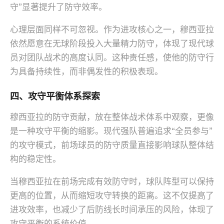
守”显著提升了防守效率。
心理层面同样不可忽视。作为进攻核心之一，穆西亚拉
依然愿意在无球阶段投入大量精力防守，体现了现代球
员对团队战术的高度认同。这种责任感，使他的防守行
为具备持续性，而非偶发性的积极表现。
四、攻守平衡体系探索
穆西亚拉的防守贡献，放在整体战术体系中观察，更像
是一种攻守平衡的缩影。现代强队普遍追求“全员参与”
的攻守模式，前场球员的防守质量直接影响球队整体结
构的稳定性。
当穆西亚拉在前场完成有效防守时，球队阵型可以保持
更高的位置，从而缩短攻守转换的距离。这不仅提高了
进攻效率，也减少了后防线长时间承压的风险，体现了
攻守平衡的系统价值。