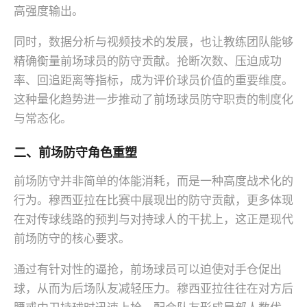
高强度输出。
同时，数据分析与视频技术的发展，也让教练团队能够
精确衡量前场球员的防守贡献。抢断次数、压迫成功
率、回追距离等指标，成为评价球员价值的重要维度。
这种量化趋势进一步推动了前场球员防守职责的制度化
与常态化。
二、前场防守角色重塑
前场防守并非简单的体能消耗，而是一种高度战术化的
行为。穆西亚拉在比赛中展现出的防守贡献，更多体现
在对传球线路的预判与对持球人的干扰上，这正是现代
前场防守的核心要求。
通过有针对性的逼抢，前场球员可以迫使对手仓促出
球，从而为后场队友减轻压力。穆西亚拉往往在对方后