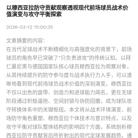
以穆西亚拉防守贡献观察透视现代前场球员战术价
值演变与攻守平衡探索
2026-03-12 15:00:35
文章摘要的内容：
在当代足球战术不断精细化与高强度化的背景下，前场
球员的角色早已突破了“只负责进攻”的传统认知。以拜
仁慕尼黑与德国国家队核心球员穆西亚拉为观察对象，
从其持续提升的防守参与度与战术执行力入手，可以清
晰地看到现代前场球员战术价值的深刻演变。穆西亚拉
不仅以出色的盘带、创造力和进球能力闻名，更在无球
阶段通过积极逼抢、空间封锁与协防回撤，成为球队攻
守转换体系中的关键枢纽。本文将从战术环境演变、前
场防守角色重塑、穆西亚拉个体技术与意识特点，以及
攻守平衡对球队整体结构的影响四个方面，系统剖析穆
西亚拉防守贡献背后所折射出的现代足球发展趋势。通