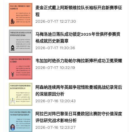
麦金正式戴上阿斯顿维拉队长袖标开启新赛季征
程
2026-07-17 12:27:30
马梅洛迪日落队成功锁定2025年世俱杯参赛资
格成就历史新篇章
2026-07-17 11:30:36
韦加加时绝杀力助帕尔梅拉斯捧杯成功卫冕荣耀
2026-07-17 10:32:19
阿森纳连续两年英超争冠惜败曼城挑战纪录背后
的深层原因分析
2026-07-16 13:20:43
阿拉巴对阵巴黎圣日耳曼欧冠比赛防守价值深度
评估研究战术影响分析
2026-07-16 12:23:27