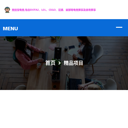
首页
精品项目