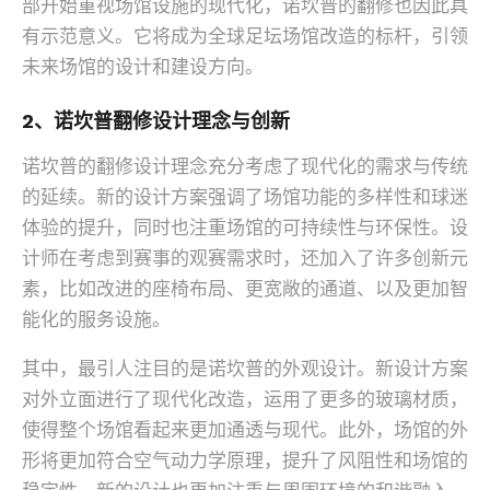
部开始重视场馆设施的现代化，诺坎普的翻修也因此具
有示范意义。它将成为全球足坛场馆改造的标杆，引领
未来场馆的设计和建设方向。
2、诺坎普翻修设计理念与创新
诺坎普的翻修设计理念充分考虑了现代化的需求与传统
的延续。新的设计方案强调了场馆功能的多样性和球迷
体验的提升，同时也注重场馆的可持续性与环保性。设
计师在考虑到赛事的观赛需求时，还加入了许多创新元
素，比如改进的座椅布局、更宽敞的通道、以及更加智
能化的服务设施。
其中，最引人注目的是诺坎普的外观设计。新设计方案
对外立面进行了现代化改造，运用了更多的玻璃材质，
使得整个场馆看起来更加通透与现代。此外，场馆的外
形将更加符合空气动力学原理，提升了风阻性和场馆的