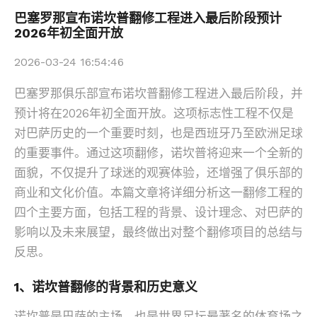
巴塞罗那宣布诺坎普翻修工程进入最后阶段预计
2026年初全面开放
2026-03-24 16:54:46
巴塞罗那俱乐部宣布诺坎普翻修工程进入最后阶段，并
预计将在2026年初全面开放。这项标志性工程不仅是
对巴萨历史的一个重要时刻，也是西班牙乃至欧洲足球
的重要事件。通过这项翻修，诺坎普将迎来一个全新的
面貌，不仅提升了球迷的观赛体验，还增强了俱乐部的
商业和文化价值。本篇文章将详细分析这一翻修工程的
四个主要方面，包括工程的背景、设计理念、对巴萨的
影响以及未来展望，最终做出对整个翻修项目的总结与
反思。
1、诺坎普翻修的背景和历史意义
诺坎普是巴萨的主场，也是世界足坛最著名的体育场之