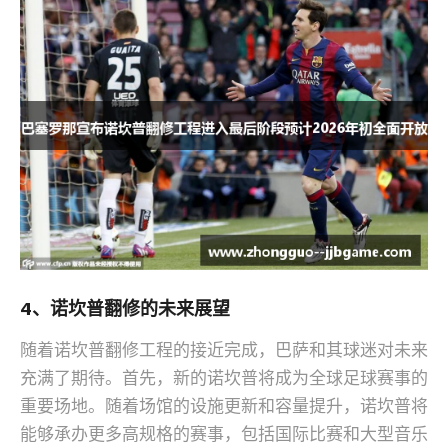
4、诺坎普翻修的未来展望
随着诺坎普翻修工程的接近完成，巴萨和其球迷对未来
充满了期待。首先，新的诺坎普将成为全球足球赛事的
重要场地。随着场馆的设施更新和容量提升，诺坎普将
能够承办更多高规格的赛事，包括国际比赛和大型音乐