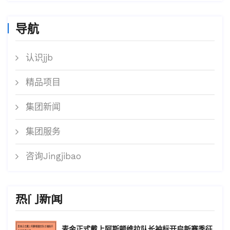
导航
认识jjb
精品项目
集团新闻
集团服务
咨询Jingjibao
热门新闻
麦金正式戴上阿斯顿维拉队长袖标开启新赛季征