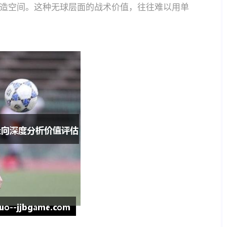
造空间。这种无球层面的战术价值，往往难以用单