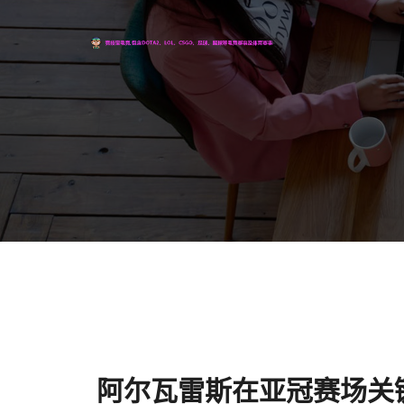
阿尔瓦雷斯在亚冠赛场关