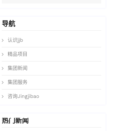
导航
认识jjb
精品项目
集团新闻
集团服务
咨询Jingjibao
热门新闻