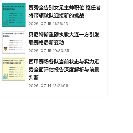
贾秀全告别女足主帅职位 继任者
将带领球队迎接新的挑战
2026-07-15 11:26:23
贝尼特斯重磅执教大连一方引发
联赛格局新变动
2026-07-15 10:30:35
西甲赛场各队当前状态与实力走
势全面评估报告深度解析与前景
判断
2026-07-14 13:21:06