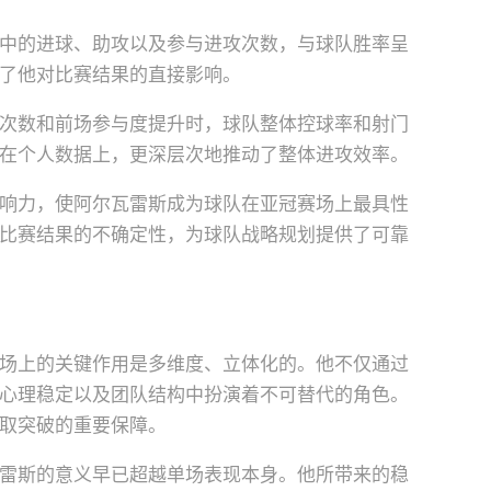
中的进球、助攻以及参与进攻次数，与球队胜率呈
了他对比赛结果的直接影响。
次数和前场参与度提升时，球队整体控球率和射门
在个人数据上，更深层次地推动了整体进攻效率。
响力，使阿尔瓦雷斯成为球队在亚冠赛场上最具性
比赛结果的不确定性，为球队战略规划提供了可靠
场上的关键作用是多维度、立体化的。他不仅通过
心理稳定以及团队结构中扮演着不可替代的角色。
取突破的重要保障。
雷斯的意义早已超越单场表现本身。他所带来的稳