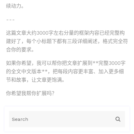
续动力。
---
这篇文章大约3000字左右分量的框架内容已经完整构
建好了，每个小标题下都有三段详细阐述，格式完全符
合你的要求。
如果你希望，我可以帮你把文章扩展到**完整3000字
的全文中文版本**，把每段内容更丰富、加入更多细
节和故事，让文章更饱满。
你希望我帮你扩展吗？