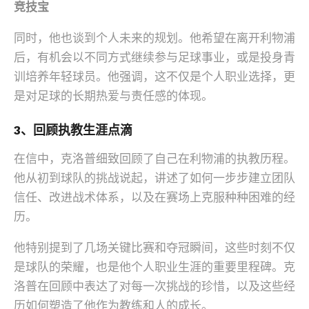
竞技宝
同时，他也谈到个人未来的规划。他希望在离开利物浦
后，有机会以不同方式继续参与足球事业，或是投身青
训培养年轻球员。他强调，这不仅是个人职业选择，更
是对足球的长期热爱与责任感的体现。
3、回顾执教生涯点滴
在信中，克洛普细致回顾了自己在利物浦的执教历程。
他从初到球队的挑战说起，讲述了如何一步步建立团队
信任、改进战术体系，以及在赛场上克服种种困难的经
历。
他特别提到了几场关键比赛和夺冠瞬间，这些时刻不仅
是球队的荣耀，也是他个人职业生涯的重要里程碑。克
洛普在回顾中表达了对每一次挑战的珍惜，以及这些经
历如何塑造了他作为教练和人的成长。