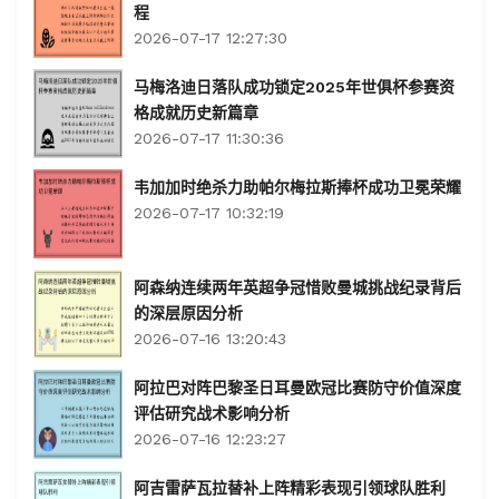
程
2026-07-17 12:27:30
马梅洛迪日落队成功锁定2025年世俱杯参赛资
格成就历史新篇章
2026-07-17 11:30:36
韦加加时绝杀力助帕尔梅拉斯捧杯成功卫冕荣耀
2026-07-17 10:32:19
阿森纳连续两年英超争冠惜败曼城挑战纪录背后
的深层原因分析
2026-07-16 13:20:43
阿拉巴对阵巴黎圣日耳曼欧冠比赛防守价值深度
评估研究战术影响分析
2026-07-16 12:23:27
阿吉雷萨瓦拉替补上阵精彩表现引领球队胜利