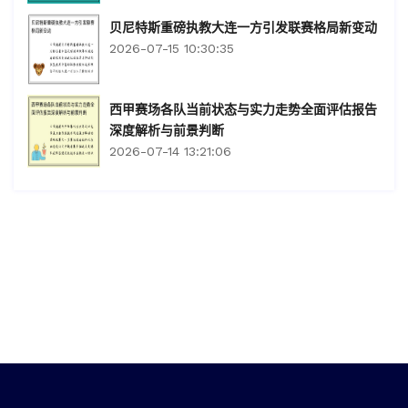
贝尼特斯重磅执教大连一方引发联赛格局新变动
2026-07-15 10:30:35
西甲赛场各队当前状态与实力走势全面评估报告
深度解析与前景判断
2026-07-14 13:21:06