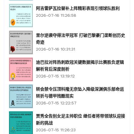
阿吉雷萨瓦拉替补上阵精彩表现引领球队胜利
2026-07-16 11:26:58
里尔逆袭夺得法甲冠军 打破巴黎豪门垄断创历史
奇迹
2026-07-16 10:31:31
迪巴拉对阵热刺欧冠关键数据揭示比赛胜负逻辑
解析背后深度剖析
2026-07-15 13:19:12
转会禁令压顶科隆无奈坠入降级深渊俱乐部命运
转折与德甲残酷现实
2026-07-15 12:22:57
贾秀全告别女足主帅职位 继任者将带领球队迎接
新的挑战
2026-07-15 11:26:23