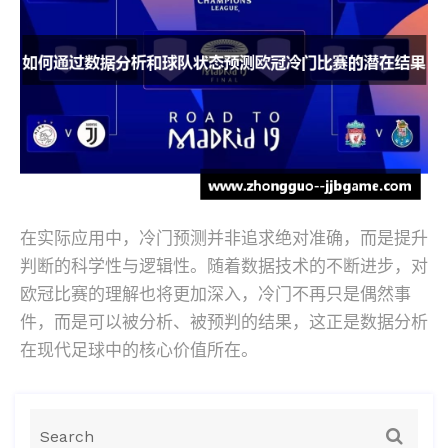
在实际应用中，冷门预测并非追求绝对准确，而是提升
判断的科学性与逻辑性。随着数据技术的不断进步，对
欧冠比赛的理解也将更加深入，冷门不再只是偶然事
件，而是可以被分析、被预判的结果，这正是数据分析
在现代足球中的核心价值所在。