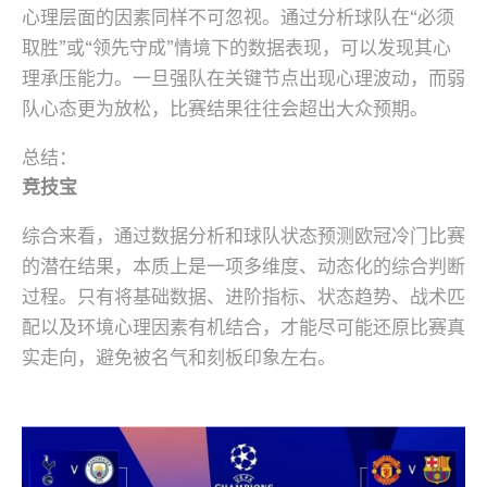
心理层面的因素同样不可忽视。通过分析球队在“必须
取胜”或“领先守成”情境下的数据表现，可以发现其心
理承压能力。一旦强队在关键节点出现心理波动，而弱
队心态更为放松，比赛结果往往会超出大众预期。
总结：
竞技宝
综合来看，通过数据分析和球队状态预测欧冠冷门比赛
的潜在结果，本质上是一项多维度、动态化的综合判断
过程。只有将基础数据、进阶指标、状态趋势、战术匹
配以及环境心理因素有机结合，才能尽可能还原比赛真
实走向，避免被名气和刻板印象左右。