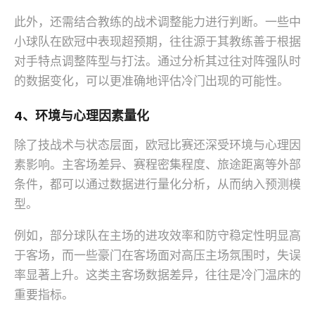
此外，还需结合教练的战术调整能力进行判断。一些中
小球队在欧冠中表现超预期，往往源于其教练善于根据
对手特点调整阵型与打法。通过分析其过往对阵强队时
的数据变化，可以更准确地评估冷门出现的可能性。
4、环境与心理因素量化
除了技战术与状态层面，欧冠比赛还深受环境与心理因
素影响。主客场差异、赛程密集程度、旅途距离等外部
条件，都可以通过数据进行量化分析，从而纳入预测模
型。
例如，部分球队在主场的进攻效率和防守稳定性明显高
于客场，而一些豪门在客场面对高压主场氛围时，失误
率显著上升。这类主客场数据差异，往往是冷门温床的
重要指标。