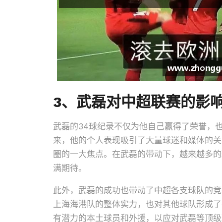
3、武磊对中超联赛的影
武磊的34球纪录不仅为他自己赢得了荣誉，
来，他的个人表现吸引了大量球迷和媒体的关
圈的一大焦点。在武磊的带动下，越来越多的
满期待。
此外，武磊的成功也带动了中超各支球队的竞
上海海港队的整体实力，也对其他球队形成了
有潜力的本土球员和外援，以应对武磊等顶级