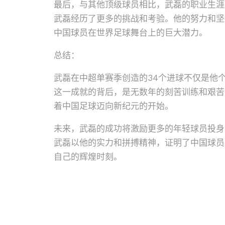
最后，与其他顶级球员相比，武磊的职业生涯
武磊经历了更多的挑战和考验。他的努力和坚
中国球员在世界足球舞台上的巨大潜力。
总结：
武磊在中超单赛季创造的34个进球不仅是他
这一成就的背后，是无数年的刻苦训练和艰苦
着中国足球迈向新纪元的开始。
未来，武磊的成功将激励更多的年轻球员投身
武磊以他的实力和拼搏精神，证明了中国球员
自己的辉煌时刻。