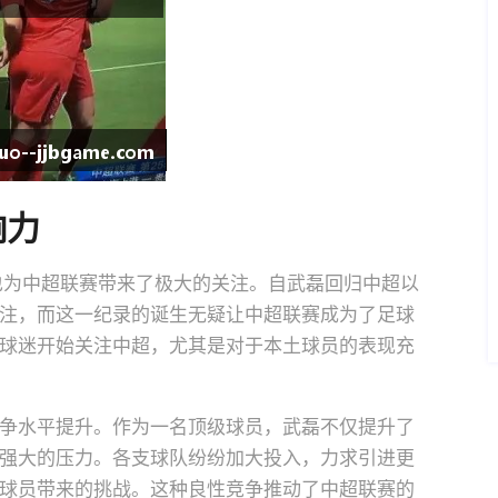
响力
也为中超联赛带来了极大的关注。自武磊回归中超以
注，而这一纪录的诞生无疑让中超联赛成为了足球
球迷开始关注中超，尤其是对于本土球员的表现充
争水平提升。作为一名顶级球员，武磊不仅提升了
强大的压力。各支球队纷纷加大投入，力求引进更
球员带来的挑战。这种良性竞争推动了中超联赛的