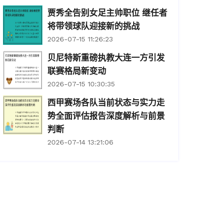
贾秀全告别女足主帅职位 继任者
将带领球队迎接新的挑战
2026-07-15 11:26:23
贝尼特斯重磅执教大连一方引发
联赛格局新变动
2026-07-15 10:30:35
西甲赛场各队当前状态与实力走
势全面评估报告深度解析与前景
判断
2026-07-14 13:21:06