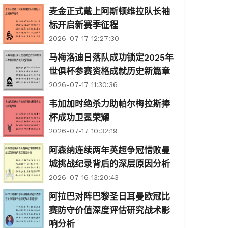
麦金正式戴上阿斯顿维拉队长袖
标开启新赛季征程
2026-07-17 12:27:30
马梅洛迪日落队成功锁定2025年
世俱杯参赛资格成就历史新篇章
2026-07-17 11:30:36
韦加加时绝杀力助帕尔梅拉斯捧
杯成功卫冕荣耀
2026-07-17 10:32:19
阿森纳连续两年英超争冠惜败曼
城挑战纪录背后的深层原因分析
2026-07-16 13:20:43
阿拉巴对阵巴黎圣日耳曼欧冠比
赛防守价值深度评估研究战术影
响分析