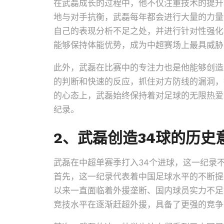
在武磊成长的过程中，他不仅注重技术的提升
地与对手抗衡，武磊每年都会进行大量的力量
自己的表现分析不足之处，并进行针对性强化
能够保持体能优势，成为中超赛场上最具威胁
此外，武磊在比赛中的专注力也是他能够创造
的判断和快速的反应，抓住对方防线的漏洞，
的心态上，武磊始终保持着对足球的无限热爱
纪录。
2、武磊创造34球的历史
武磊在中超单赛季打入34个进球，这一纪录
首先，这一纪录代表着中国足球水平的不断提
以来一直面临着外援垄断、国内球员实力不足
竞技水平在逐渐赶超外援，具备了更强的竞争