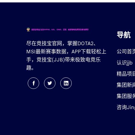
导航
尽在竞技宝官网，掌握DOTA2、
MSI最新赛事数据，APP下载轻松上
公司首
手，竞技宝(JJB)带来极致电竞乐
认识jjb
趣。
精品项
集团新
集团服
咨询Jing