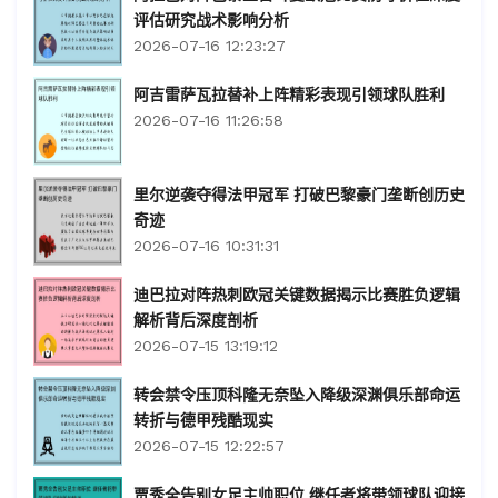
评估研究战术影响分析
2026-07-16 12:23:27
阿吉雷萨瓦拉替补上阵精彩表现引领球队胜利
2026-07-16 11:26:58
里尔逆袭夺得法甲冠军 打破巴黎豪门垄断创历史
奇迹
2026-07-16 10:31:31
迪巴拉对阵热刺欧冠关键数据揭示比赛胜负逻辑
解析背后深度剖析
2026-07-15 13:19:12
转会禁令压顶科隆无奈坠入降级深渊俱乐部命运
转折与德甲残酷现实
2026-07-15 12:22:57
贾秀全告别女足主帅职位 继任者将带领球队迎接