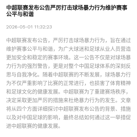
中超联赛发布公告严厉打击球场暴力行为维护赛事
公平与和谐
2026-05-01 11:32:23
中超联赛发布公告，严厉打击球场暴力行为，旨在通过
维护赛事公平与和谐，为广大球迷和足球从业人员营造
更加安全和稳定的赛事环境。这一公告不仅是对球场暴
力行为的强烈警告，更是对整个中国足球体系的深刻反
思与自我净化。随着中超联赛的不断发展，球场暴力行
为不仅严重影响了比赛的正常进行，也损害了体育精神
和足球文化的健康发展。中超联赛为了重建赛场秩序，
决定采取更加严厉的措施来杜绝暴力行为的发生。文章
将从四个方面详细探讨中超联赛发布公告的背景、措施
以及对中国足球的影响，最终总结如何通过这一举措促
进中超联赛的健康发展。