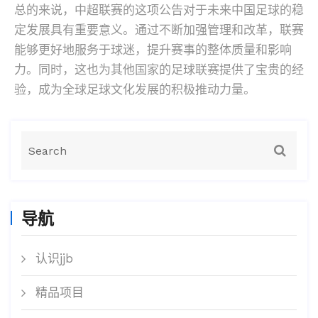
总的来说，中超联赛的这项公告对于未来中国足球的稳
定发展具有重要意义。通过不断加强管理和改革，联赛
能够更好地服务于球迷，提升赛事的整体质量和影响
力。同时，这也为其他国家的足球联赛提供了宝贵的经
验，成为全球足球文化发展的积极推动力量。
导航
认识jjb
精品项目