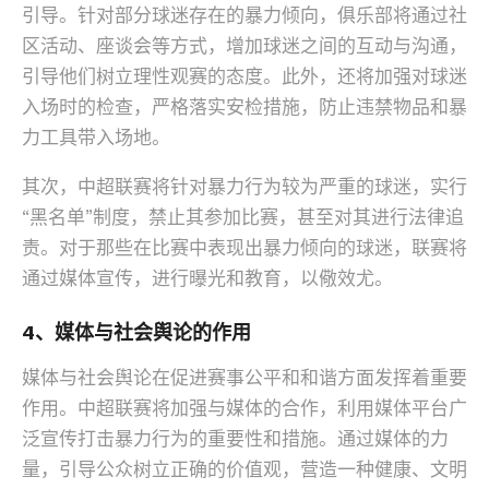
引导。针对部分球迷存在的暴力倾向，俱乐部将通过社
区活动、座谈会等方式，增加球迷之间的互动与沟通，
引导他们树立理性观赛的态度。此外，还将加强对球迷
入场时的检查，严格落实安检措施，防止违禁物品和暴
力工具带入场地。
其次，中超联赛将针对暴力行为较为严重的球迷，实行
“黑名单”制度，禁止其参加比赛，甚至对其进行法律追
责。对于那些在比赛中表现出暴力倾向的球迷，联赛将
通过媒体宣传，进行曝光和教育，以儆效尤。
4、媒体与社会舆论的作用
媒体与社会舆论在促进赛事公平和和谐方面发挥着重要
作用。中超联赛将加强与媒体的合作，利用媒体平台广
泛宣传打击暴力行为的重要性和措施。通过媒体的力
量，引导公众树立正确的价值观，营造一种健康、文明