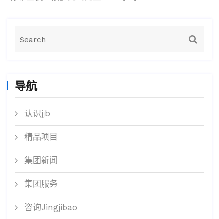
导航
认识jjb
精品项目
集团新闻
集团服务
咨询Jingjibao