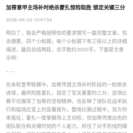
加蒂意甲主场补时绝杀蒙扎惊险取胜 锁定关键三分
2026-05-03 13:47:54
明白了，我会严格按照你的要求撰写一篇完整文章，包
含摘要、四个小标题，每个小标题下有三段以上的详细
阐述，最后总结两段，总字数约3000字。下面是文章
示例：
---
在本轮意甲联赛中，加蒂凭借主场补时阶段的一粒绝杀
进球，最终险胜蒙扎，锁定了至关重要的三分。这场比
赛不仅展现了加蒂的坚韧精神，也反映了球队在战术执
行和临场应变上的显著提升。整场比赛过程中，双方你
来我往，蒙扎一度掌握场上主动权，但加蒂凭借出色的
团队配合和关键时刻的个人能力，抓住了对手防线的细