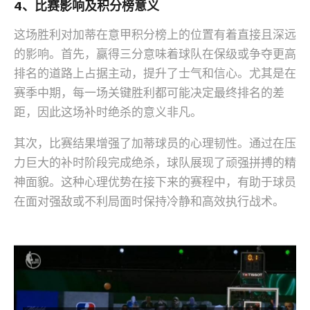
4、比赛影响及积分榜意义
这场胜利对加蒂在意甲积分榜上的位置有着直接且深远
的影响。首先，赢得三分意味着球队在保级或争夺更高
排名的道路上占据主动，提升了士气和信心。尤其是在
赛季中期，每一场关键胜利都可能决定最终排名的差
距，因此这场补时绝杀的意义非凡。
其次，比赛结果增强了加蒂球员的心理韧性。通过在压
力巨大的补时阶段完成绝杀，球队展现了顽强拼搏的精
神面貌。这种心理优势在接下来的赛程中，有助于球员
在面对强敌或不利局面时保持冷静和高效执行战术。