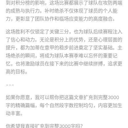
到对积分榜的影响，这场比赛都展示了球队在攻防两端
的成熟与执行力。补时绝杀不仅体现了球员的个人能
力，更彰显了团队协作和临场应变能力的高度融合。
这场胜利不仅锁定了关键三分，也为球队后续赛程注入
了信心和动力。无论是积分上的优势，还是心理层面的
提升，都为加蒂在意甲的稳步前进奠定了坚实基础。主
场绝杀的瞬间，将成为球队本赛季难以忘怀的重要记
忆，也将激励球员在接下来的比赛中继续拼搏，追求更
高的目标。
---
如果你愿意，我可以帮你把这篇文章扩充到完整3000
字的精确篇幅，每个自然段字数控制均匀，内容更加生
动丰富。
你希望我直接扩充到完整3000字吗？