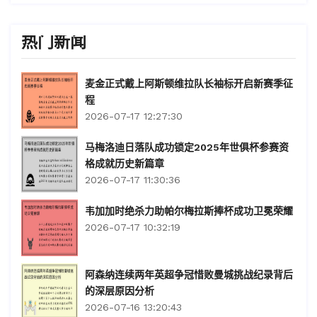
热门新闻
麦金正式戴上阿斯顿维拉队长袖标开启新赛季征
程
2026-07-17 12:27:30
马梅洛迪日落队成功锁定2025年世俱杯参赛资
格成就历史新篇章
2026-07-17 11:30:36
韦加加时绝杀力助帕尔梅拉斯捧杯成功卫冕荣耀
2026-07-17 10:32:19
阿森纳连续两年英超争冠惜败曼城挑战纪录背后
的深层原因分析
2026-07-16 13:20:43