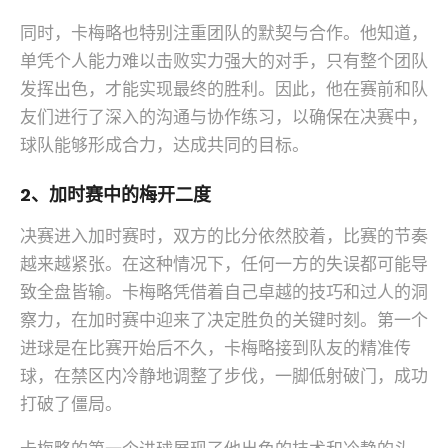
同时，卡梅略也特别注重团队的默契与合作。他知道，
单凭个人能力难以击败实力强大的对手，只有整个团队
发挥出色，才能实现最终的胜利。因此，他在赛前和队
友们进行了深入的沟通与协作练习，以确保在决赛中，
球队能够形成合力，达成共同的目标。
2、加时赛中的梅开二度
决赛进入加时赛时，双方的比分依然胶着，比赛的节奏
越来越紧张。在这种情况下，任何一方的失误都可能导
致全盘皆输。卡梅略凭借着自己卓越的技巧和过人的洞
察力，在加时赛中迎来了决定胜负的关键时刻。第一个
进球是在比赛开始后不久，卡梅略接到队友的精准传
球，在禁区内冷静地调整了步伐，一脚低射破门，成功
打破了僵局。