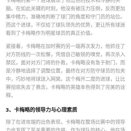
卡梅略的第一个进球展现了他出色的技术和冷静的头
脑。在如此关键的时刻，他没有被压力压倒，反而更加
集中精力，准确地判断了球门的角度和守门员的站位。
而这个进球，不仅给了球队领先的优势，更让所有球迷
看到了卡梅略作为明星球员的真正价值。
紧接着，卡梅略在加时赛的另一端再次发力，他抓住了
对方防线的一次松懈，凭借自己敏锐的嗅觉，再次杀入
禁区。面对对方门将的扑救，卡梅略没有急于射门，而
是冷静地选择了调整位置，最终在对方防守球员的包夹
中，巧妙地将球送入网窝。这个梅开二度的进球，让比
赛彻底失去了悬念，卡梅略的英雄本色得到了完美的诠
释。
3、卡梅略的领导力与心理素质
除了在进攻端的出色表现，卡梅略在整场比赛中的领导
力也发挥了至关重要的作用。作为球队的核心，他在场