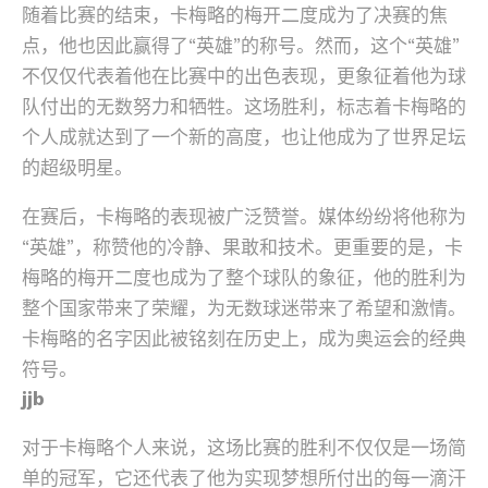
随着比赛的结束，卡梅略的梅开二度成为了决赛的焦
点，他也因此赢得了“英雄”的称号。然而，这个“英雄”
不仅仅代表着他在比赛中的出色表现，更象征着他为球
队付出的无数努力和牺牲。这场胜利，标志着卡梅略的
个人成就达到了一个新的高度，也让他成为了世界足坛
的超级明星。
在赛后，卡梅略的表现被广泛赞誉。媒体纷纷将他称为
“英雄”，称赞他的冷静、果敢和技术。更重要的是，卡
梅略的梅开二度也成为了整个球队的象征，他的胜利为
整个国家带来了荣耀，为无数球迷带来了希望和激情。
卡梅略的名字因此被铭刻在历史上，成为奥运会的经典
符号。
jjb
对于卡梅略个人来说，这场比赛的胜利不仅仅是一场简
单的冠军，它还代表了他为实现梦想所付出的每一滴汗