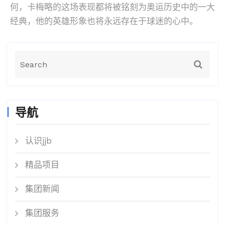
何，卡梅略的这场表现都将被铭刻为奥运历史中的一大
经典，他的英雄形象也将永远存在于球迷的心中。
导航
认识jjb
精品项目
集团新闻
集团服务