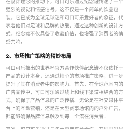
在设计理念的推动下，可口可乐通过纪念罐传递了一个
强烈的视觉和情感信号。这不仅是一个简单的饮品包
装，它已成为全球足球迷和可口可乐爱好者的象征，代
表着他们对足球和品牌的热爱。通过这种创新的设计方
式，纪念罐不仅具备了收藏价值，也增强了消费者的情
感共鸣。
2、市场推广策略的精妙布局
可口可乐推出的世界杯官方合作伙伴纪念罐不仅依托于
产品的设计本身，还通过精心的市场推广策略，进一步
提升了其在消费者中的影响力。首先，在全球范围内的
广告宣传中，可口可乐通过线上和线下渠道相结合的方
式，确保了产品信息的广泛传播。无论是在社交媒体平
台上的互动营销，还是在大型赛事场馆内的户外广告，
都能够确保品牌信息触及到每一个潜在消费者。