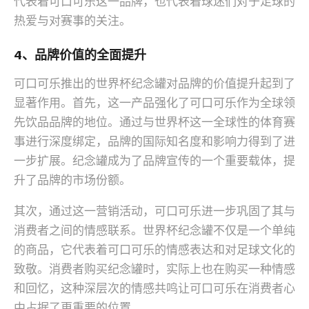
代表着可口可乐这一品牌，也代表着球迷们对于足球的
热爱与对赛事的关注。
4、品牌价值的全面提升
可口可乐推出的世界杯纪念罐对品牌的价值提升起到了
显著作用。首先，这一产品强化了可口可乐作为全球领
先饮品品牌的地位。通过与世界杯这一全球性的体育赛
事进行深度绑定，品牌的国际知名度和影响力得到了进
一步扩展。纪念罐成为了品牌宣传的一个重要载体，提
升了品牌的市场份额。
其次，通过这一营销活动，可口可乐进一步巩固了其与
消费者之间的情感联系。世界杯纪念罐不仅是一个单纯
的商品，它代表着可口可乐的情感表达和对足球文化的
致敬。消费者购买纪念罐时，实际上也在购买一种情感
和回忆，这种深层次的情感共鸣让可口可乐在消费者心
中占据了更重要的位置。