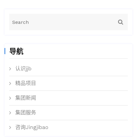
导航
认识jjb
精品项目
集团新闻
集团服务
咨询Jingjibao