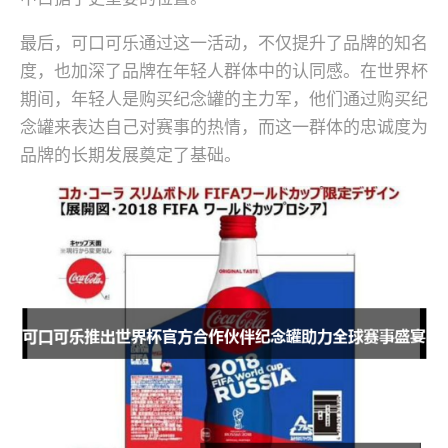
最后，可口可乐通过这一活动，不仅提升了品牌的知名
度，也加深了品牌在年轻人群体中的认同感。在世界杯
期间，年轻人是购买纪念罐的主力军，他们通过购买纪
念罐来表达自己对赛事的热情，而这一群体的忠诚度为
品牌的长期发展奠定了基础。