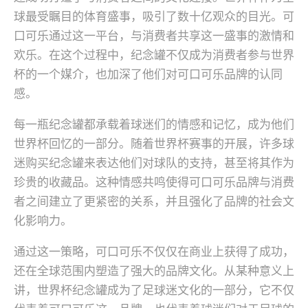
球最受瞩目的体育盛事，吸引了数十亿观众的目光。可
口可乐通过这一平台，与消费者共享这一盛事的激情和
欢乐。在这个过程中，纪念罐不仅成为消费者参与世界
杯的一个媒介，也加深了他们对可口可乐品牌的认同
感。
每一瓶纪念罐都承载着球迷们的情感和记忆，成为他们
世界杯回忆的一部分。随着世界杯赛事的开展，许多球
迷购买纪念罐来表达他们对球队的支持，甚至将其作为
珍贵的收藏品。这种情感共鸣使得可口可乐品牌与消费
者之间建立了更紧密的关系，并且强化了品牌的社会文
化影响力。
通过这一策略，可口可乐不仅仅在商业上获得了成功，
还在全球范围内塑造了强大的品牌文化。从某种意义上
讲，世界杯纪念罐成为了足球迷文化的一部分，它不仅