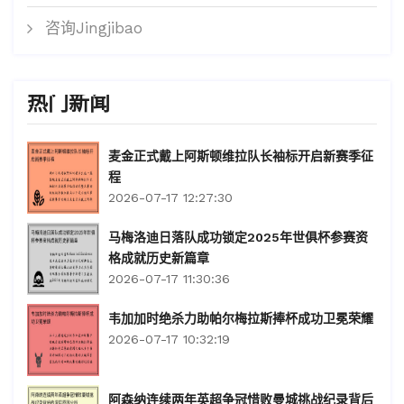
咨询Jingjibao
热门新闻
麦金正式戴上阿斯顿维拉队长袖标开启新赛季征
程
2026-07-17 12:27:30
马梅洛迪日落队成功锁定2025年世俱杯参赛资
格成就历史新篇章
2026-07-17 11:30:36
韦加加时绝杀力助帕尔梅拉斯捧杯成功卫冕荣耀
2026-07-17 10:32:19
阿森纳连续两年英超争冠惜败曼城挑战纪录背后