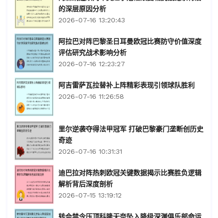
的深层原因分析
2026-07-16 13:20:43
阿拉巴对阵巴黎圣日耳曼欧冠比赛防守价值深度
评估研究战术影响分析
2026-07-16 12:23:27
阿吉雷萨瓦拉替补上阵精彩表现引领球队胜利
2026-07-16 11:26:58
里尔逆袭夺得法甲冠军 打破巴黎豪门垄断创历史
奇迹
2026-07-16 10:31:31
迪巴拉对阵热刺欧冠关键数据揭示比赛胜负逻辑
解析背后深度剖析
2026-07-15 13:19:12
转会禁令压顶科隆无奈坠入降级深渊俱乐部命运