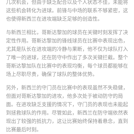
几次机会，但由于缺乏配合以及个人状态不佳，未能将
这些机会转化为进球。前锋与中场的联系不够紧密，这
也使得新西兰在进攻端缺乏足够的创造性。
与新西兰相比，哥斯达黎加的球员在关键时刻发挥了决
定性作用。哥斯达黎加的锋线球员在比赛中表现出色，
尤其是队长在进攻端的冷静与果断，他不仅为球队打入
了唯一的进球，还在防守中作出了多次关键拦截。整个
哥斯达黎加队在比赛中的表现均衡，每个球员都能够在
场上尽职尽责，确保了球队的整体优势。
另外，新西兰的守门员在比赛中的表现虽然不失稳健，
但面对哥斯达黎加的进攻，他多次处于被动防守的局
面。在进攻缺乏支援的情况下，守门员的表现也未能起
到拯救球队的作用。尽管如此，新西兰在防守端依然表
现出了较强的抵抗力，这让比赛始终保持着悬念，直到
比赛最后时刻。