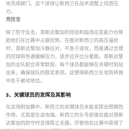
攻完成破门。这个进球让新西兰在战术调整上倍感压
力。
竞技宝
除了防守反击，哥斯达黎加的经验和临场应变能力也帮
助他们在比赛中占据优势。在面对新西兰的高压逼抢
时，哥斯达黎加冷静应对，不急于进攻，而是通过合理
的控球和传递缓解压力，逐步拉开比分差距。哥斯达黎
加的全队配合非常默契，每个球员都能够在关键时刻站
出来，确保球队的稳定表现。这使得新西兰在攻防转换
中处于被动地位。
3、关键球员的发挥及其影响
在这场附加赛中，新西兰的关键球员未能发挥出预期的
作用，尤其是在进攻端。新西兰的头号前锋在面对哥斯
达黎加的防守时显得孤立无援。尽管他在比赛中获得了