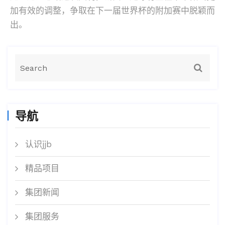
加有效的调整，争取在下一届世界杯的附加赛中脱颖而
出。
导航
认识jjb
精品项目
集团新闻
集团服务