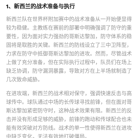
1、新西兰的战术准备与执行
新西兰队在世界杯附加赛中的战术准备从一开始便显得
较为稳健。主教练在赛前的部署中明确强调了防守的重
要性，因为面对实力强劲的哥斯达黎加，防守体系的稳
固将是取胜的关键。新西兰的防线设立了三中卫阵型，
力求在防守中抵御哥斯达黎加的进攻。然而，尽管战术
上做了充分准备，但在实际执行过程中，队员们在场上
缺乏协调，防守漏洞暴露，导致对方在上半场就制造了
几次致命威胁。
在进攻端，新西兰的战术相对保守，强调快速反击与高
球传中。球队通过中场的长传球寻找前锋，但在面对哥
斯达黎加紧密防守时，这种战术效果有限。新西兰的反
击并没有形成足够的威胁，前锋的跑动和传球配合也未
能有效突破对方防线。战术的单一性使得新西兰在进攻
中缺乏变化，无法有效地打破僵局。