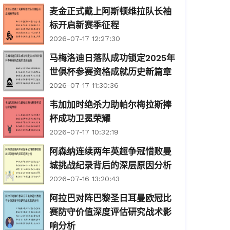
麦金正式戴上阿斯顿维拉队长袖
标开启新赛季征程
2026-07-17 12:27:30
马梅洛迪日落队成功锁定2025年
世俱杯参赛资格成就历史新篇章
2026-07-17 11:30:36
韦加加时绝杀力助帕尔梅拉斯捧
杯成功卫冕荣耀
2026-07-17 10:32:19
阿森纳连续两年英超争冠惜败曼
城挑战纪录背后的深层原因分析
2026-07-16 13:20:43
阿拉巴对阵巴黎圣日耳曼欧冠比
赛防守价值深度评估研究战术影
响分析