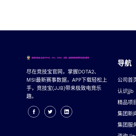
导航
尽在竞技宝官网，掌握DOTA2、
MSI最新赛事数据，APP下载轻松上
公司首
手，竞技宝(JJB)带来极致电竞乐
认识jjb
趣。
精品项
集团新
集团服