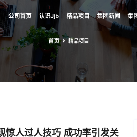
公司首页
认识jjb
精品项目
集团新闻
集
首页
精品项目
现惊人过人技巧 成功率引发关