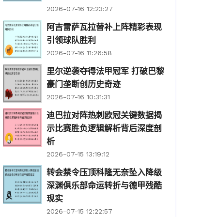
2026-07-16 12:23:27
阿吉雷萨瓦拉替补上阵精彩表现
引领球队胜利
2026-07-16 11:26:58
里尔逆袭夺得法甲冠军 打破巴黎
豪门垄断创历史奇迹
2026-07-16 10:31:31
迪巴拉对阵热刺欧冠关键数据揭
示比赛胜负逻辑解析背后深度剖
析
2026-07-15 13:19:12
转会禁令压顶科隆无奈坠入降级
深渊俱乐部命运转折与德甲残酷
现实
2026-07-15 12:22:57