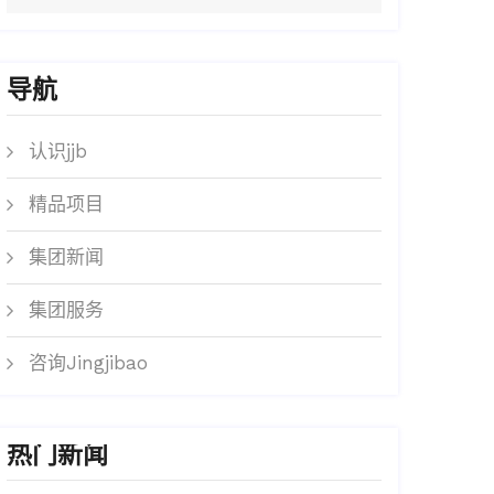
导航
认识jjb
精品项目
集团新闻
集团服务
咨询Jingjibao
热门新闻