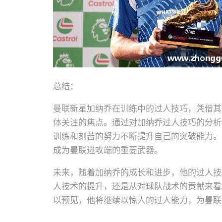
总结：
曼联新星加纳乔在训练中的过人技巧，凭借其
体关注的焦点。通过对加纳乔过人技巧的分析
训练和刻苦的努力不断提升自己的突破能力。
成为曼联进攻端的重要武器。
未来，随着加纳乔的成长和进步，他的过人技
人技术的提升，还是从对球队战术的贡献来看
以预见，他将继续以惊人的过人能力，为曼联