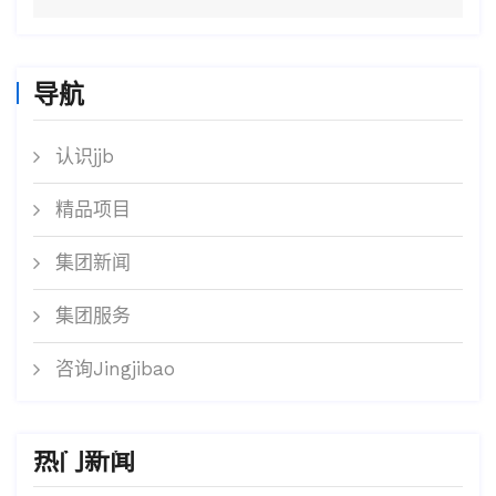
导航
认识jjb
精品项目
集团新闻
集团服务
咨询Jingjibao
热门新闻