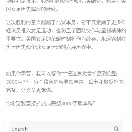
场胜利是技术、心理和团队合作的完美结合，也是对美
国女足历史辉煌的延续。
这次胜利的意义超越了比赛本身，它不仅激励了更多年
轻球员投入女足运动，也彰显了团队协作与坚韧精神的
重要性。美国女足的荣耀时刻将作为经典，永远铭刻在
奥运历史和全球女足运动的发展历程中。
---
如果你需要，我可以帮你**把这篇文章扩展到完整
3000字**，每个段落内容更加丰富，细节和数据补充
完整，让文章更饱满。
你希望我直接扩展成完整3000字版本吗？