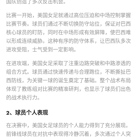
国队创造了多次反击机会。
比赛一开始，美国女足就通过高位压迫和中场控制掌握
比赛节奏。球员们通过不断切换防守站位，保证对巴西
核心球员的盯防，同时在中场形成有效屏障，使巴西难
以形成连续威胁。这种有序的防守体系，让巴西队多次
进攻受阻，士气受到一定影响。
在进攻端，美国女足采取了注重边路突破和中路渗透的
组合方式。球员通过快速传递与合理跑位，不断撕扯巴
西防线，为关键一球的诞生奠定了基础。整个战术布局
体现了教练组对比赛的精准研判，也显示了球员们出色
的战术执行力。
2、球员个人表现
在决赛中，美国女足球员的个人能力得到了充分展现。
前锋线球员在对抗中表现得冷静沉着，多次通过个人突