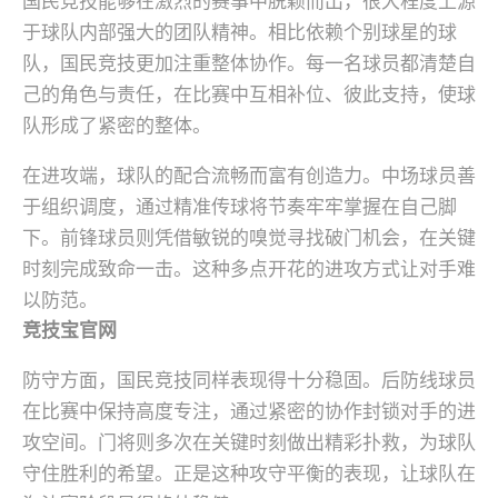
国民竞技能够在激烈的赛事中脱颖而出，很大程度上源
于球队内部强大的团队精神。相比依赖个别球星的球
队，国民竞技更加注重整体协作。每一名球员都清楚自
己的角色与责任，在比赛中互相补位、彼此支持，使球
队形成了紧密的整体。
在进攻端，球队的配合流畅而富有创造力。中场球员善
于组织调度，通过精准传球将节奏牢牢掌握在自己脚
下。前锋球员则凭借敏锐的嗅觉寻找破门机会，在关键
时刻完成致命一击。这种多点开花的进攻方式让对手难
以防范。
竞技宝官网
防守方面，国民竞技同样表现得十分稳固。后防线球员
在比赛中保持高度专注，通过紧密的协作封锁对手的进
攻空间。门将则多次在关键时刻做出精彩扑救，为球队
守住胜利的希望。正是这种攻守平衡的表现，让球队在