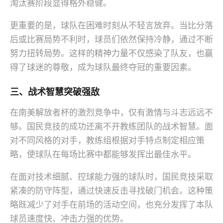
淘汰赛阶段显得格外稳健。
更重要的是，球队在困难时刻从不轻言放弃。当比分落
后或比赛局势不利时，球员们依然保持冷静，通过不断
努力扭转局势。这样的精神力量不仅感染了队友，也赢
得了球迷的尊敬，成为球队最终夺冠的重要因素。
三、战术智慧突破强敌
在南美解放者杯的激烈竞争中，仅有激情与斗志远远不
够。国民竞技的成功还离不开教练团队的战术智慧。面
对不同风格的对手，教练组根据对手特点制定相应策
略，使球队在每场比赛中都能够发挥出最佳水平。
在面对技术细腻、控球能力强的球队时，国民竞技采取
紧凑的防守阵型，通过快速反击寻找破门机会。这种策
略既减少了对手在前场的活动空间，也充分发挥了本队
球员速度快、冲击力强的优势。