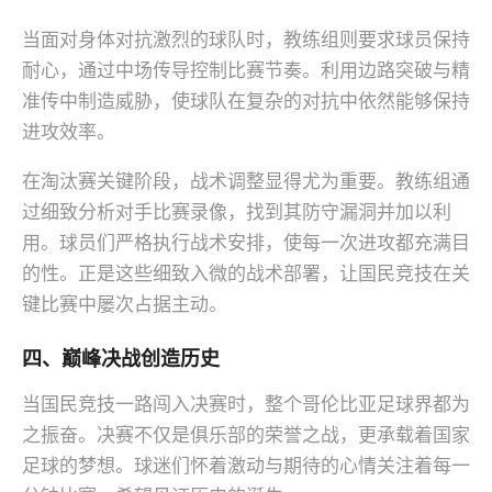
当面对身体对抗激烈的球队时，教练组则要求球员保持
耐心，通过中场传导控制比赛节奏。利用边路突破与精
准传中制造威胁，使球队在复杂的对抗中依然能够保持
进攻效率。
在淘汰赛关键阶段，战术调整显得尤为重要。教练组通
过细致分析对手比赛录像，找到其防守漏洞并加以利
用。球员们严格执行战术安排，使每一次进攻都充满目
的性。正是这些细致入微的战术部署，让国民竞技在关
键比赛中屡次占据主动。
四、巅峰决战创造历史
当国民竞技一路闯入决赛时，整个哥伦比亚足球界都为
之振奋。决赛不仅是俱乐部的荣誉之战，更承载着国家
足球的梦想。球迷们怀着激动与期待的心情关注着每一