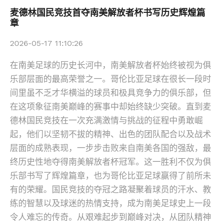
麦德林国民竞技首夺南美解放者杯书写历史辉煌篇
章
2026-05-17 11:10:26
在南美足球的历史长河中，南美解放者杯始终被视为俱
乐部层面的最高荣誉之一。哥伦比亚足球在很长一段时
间里虽不乏才华横溢的球员和极具竞争力的俱乐部，但
在这项象征南美巅峰的赛事中却始终缺少突破。直到麦
德林国民竞技在一次充满激情与挑战的征程中勇敢崛
起，他们以坚韧不拔的精神、出色的团队配合以及战术
层面的成熟表现，一步步击败来自南美各国的强敌，最
终历史性地夺得南美解放者杯冠军。这一胜利不仅为俱
乐部书写了辉煌篇章，也为哥伦比亚足球赢得了前所未
有的荣耀。国民竞技的夺冠之路凝聚着球员的汗水、教
练的智慧以及球迷的热情支持，成为南美足球史上一段
令人难忘的传奇。从艰难起步到巅峰对决，从团队精神