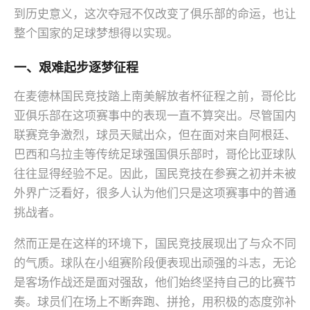
到历史意义，这次夺冠不仅改变了俱乐部的命运，也让
整个国家的足球梦想得以实现。
一、艰难起步逐梦征程
在麦德林国民竞技踏上南美解放者杯征程之前，哥伦比
亚俱乐部在这项赛事中的表现一直不算突出。尽管国内
联赛竞争激烈，球员天赋出众，但在面对来自阿根廷、
巴西和乌拉圭等传统足球强国俱乐部时，哥伦比亚球队
往往显得经验不足。因此，国民竞技在参赛之初并未被
外界广泛看好，很多人认为他们只是这项赛事中的普通
挑战者。
然而正是在这样的环境下，国民竞技展现出了与众不同
的气质。球队在小组赛阶段便表现出顽强的斗志，无论
是客场作战还是面对强敌，他们始终坚持自己的比赛节
奏。球员们在场上不断奔跑、拼抢，用积极的态度弥补