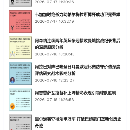
2026-07-17 11:30:36
韦加加时绝杀力助帕尔梅拉斯捧杯成功卫冕荣耀
2026-07-17 10:32:19
阿森纳连续两年英超争冠惜败曼城挑战纪录背后
的深层原因分析
2026-07-16 13:20:43
阿拉巴对阵巴黎圣日耳曼欧冠比赛防守价值深度
评估研究战术影响分析
2026-07-16 12:23:27
阿吉雷萨瓦拉替补上阵精彩表现引领球队胜利
2026-07-16 11:26:58
里尔逆袭夺得法甲冠军 打破巴黎豪门垄断创历史
奇迹