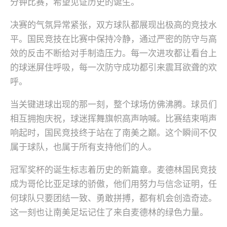
分钟比赛，希望见证历史的诞生。
决赛的气氛异常紧张，双方球队都展现出极高的竞技水
平。国民竞技在比赛中保持冷静，通过严密的防守与高
效的反击不断给对手制造压力。每一次进攻都让看台上
的球迷屏住呼吸，每一次防守成功都引来震耳欲聋的欢
呼。
当关键进球出现的那一刻，整个球场仿佛沸腾。球员们
相互拥抱庆祝，球迷挥舞旗帜高声呐喊。比赛结束哨声
响起时，国民竞技终于站在了南美之巅。这个瞬间不仅
属于球队，也属于所有支持他们的人。
冠军奖杯的诞生标志着历史的新篇章。麦德林国民竞技
成为哥伦比亚足球的骄傲，他们用努力与信念证明，任
何球队只要团结一致、勇敢拼搏，都有机会创造奇迹。
这一刻也让南美足坛记住了来自麦德林的绿色力量。