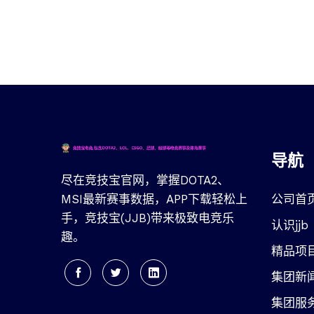
导航
尽在竞技宝官网，掌握DOTA2、
MSI最新赛事数据，APP下载轻松上
公司首
手，竞技宝(JJB)带来极致电竞乐
认识jjb
趣。
精品项
集团新
集团服