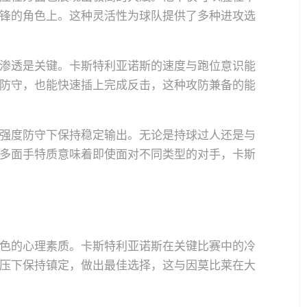
锋的角色上。这种灵活性为球队提供了多种进攻选
渗透是关键。卡斯特利亚诺斯的速度与跑位意识能
防守，也能快速插上完成反击，这种攻防兼备的能
强度防守下保持稳定输出。无论是持球过人还是与
多面手特质意味着即使面对不同类型的对手，卡斯
色的心理素质。卡斯特利亚诺斯在关键比赛中的冷
压下保持镇定，做出最佳选择，这与因莫比莱在大