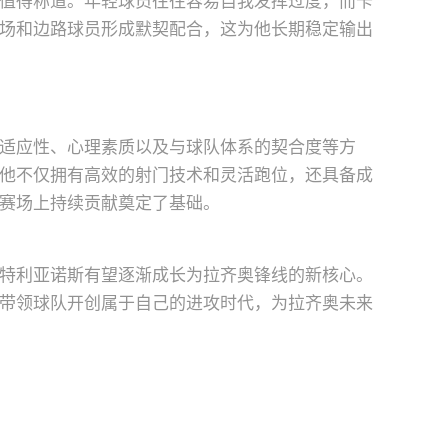
值得称道。年轻球员往往容易自我发挥过度，而卡
场和边路球员形成默契配合，这为他长期稳定输出
适应性、心理素质以及与球队体系的契合度等方
他不仅拥有高效的射门技术和灵活跑位，还具备成
赛场上持续贡献奠定了基础。
特利亚诺斯有望逐渐成长为拉齐奥锋线的新核心。
带领球队开创属于自己的进攻时代，为拉齐奥未来