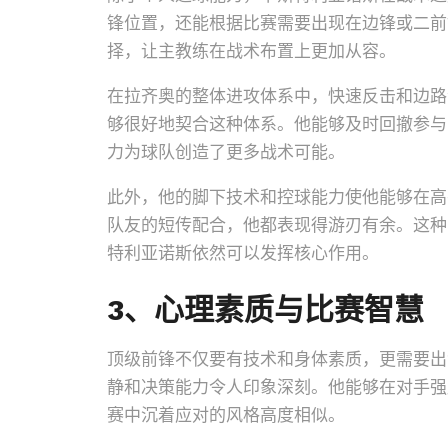
锋位置，还能根据比赛需要出现在边锋或二前
择，让主教练在战术布置上更加从容。
在拉齐奥的整体进攻体系中，快速反击和边路
够很好地契合这种体系。他能够及时回撤参与
力为球队创造了更多战术可能。
此外，他的脚下技术和控球能力使他能够在高
队友的短传配合，他都表现得游刃有余。这种
特利亚诺斯依然可以发挥核心作用。
3、心理素质与比赛智慧
顶级前锋不仅要有技术和身体素质，更需要出
静和决策能力令人印象深刻。他能够在对手强
赛中沉着应对的风格高度相似。