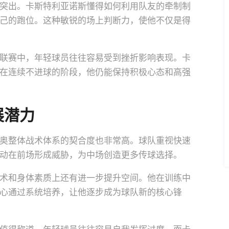
突出。卡斯特利亚诺斯懂得如何利用队友的牵制制
己的跑位。这种敏锐的场上判断力，使他不仅是得
联赛中，年轻球员往往容易受到挫折影响表现。卡
在连续不进球的阶段，他仍能保持积极心态和高强
展潜力
奥整体战术体系的契合度也非常高。球队重视快速
动在前场形成威胁，为中场创造更多传球选择。
术和身体素质上还有进一步提升空间。他在训练中
心通过系统培养，让他逐步成为球队新的核心锋