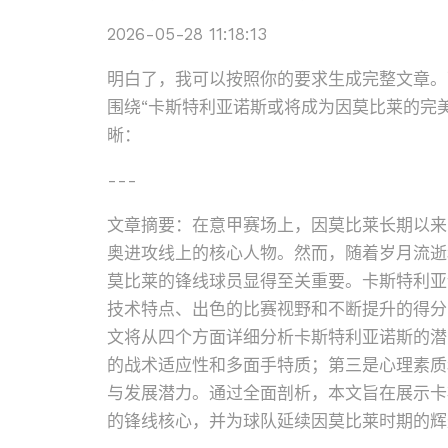
2026-05-28 11:18:13
明白了，我可以按照你的要求生成完整文章。
围绕“卡斯特利亚诺斯或将成为因莫比莱的完美
晰：
---
文章摘要：在意甲赛场上，因莫比莱长期以来
奥进攻线上的核心人物。然而，随着岁月流逝
莫比莱的锋线球员显得至关重要。卡斯特利亚
技术特点、出色的比赛视野和不断提升的得分
文将从四个方面详细分析卡斯特利亚诺斯的潜
的战术适应性和多面手特质；第三是心理素质
与发展潜力。通过全面剖析，本文旨在展示卡
的锋线核心，并为球队延续因莫比莱时期的辉