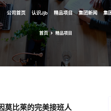
公司首页
认识jjb
精品项目
集团新闻
集
首页
精品项目
因莫比莱的完美接班人