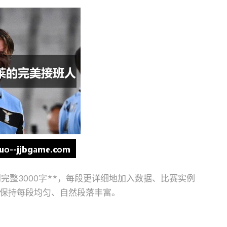
完整3000字**，每段更详细地加入数据、比赛实例
保持每段均匀、自然段落丰富。