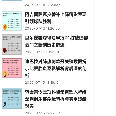
2026-07-16 12:23:27
阿吉雷萨瓦拉替补上阵精彩表现
引领球队胜利
2026-07-16 11:26:58
里尔逆袭夺得法甲冠军 打破巴黎
豪门垄断创历史奇迹
2026-07-16 10:31:31
迪巴拉对阵热刺欧冠关键数据揭
示比赛胜负逻辑解析背后深度剖
析
2026-07-15 13:19:12
转会禁令压顶科隆无奈坠入降级
深渊俱乐部命运转折与德甲残酷
现实
2026-07-15 12:22:57