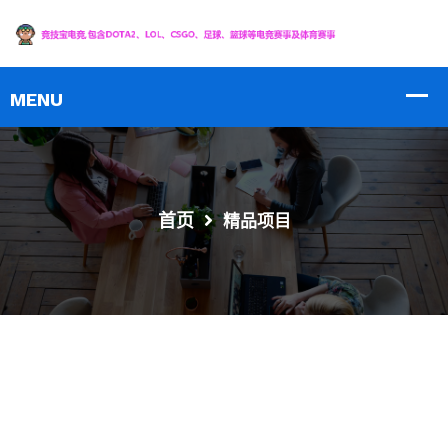
首页
精品项目