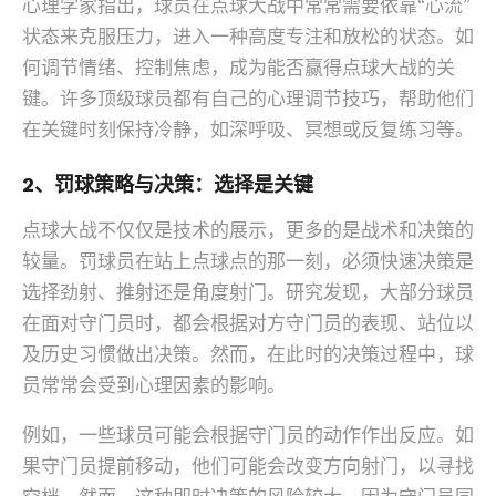
心理学家指出，球员在点球大战中常常需要依靠“心流”
状态来克服压力，进入一种高度专注和放松的状态。如
何调节情绪、控制焦虑，成为能否赢得点球大战的关
键。许多顶级球员都有自己的心理调节技巧，帮助他们
在关键时刻保持冷静，如深呼吸、冥想或反复练习等。
2、罚球策略与决策：选择是关键
点球大战不仅仅是技术的展示，更多的是战术和决策的
较量。罚球员在站上点球点的那一刻，必须快速决策是
选择劲射、推射还是角度射门。研究发现，大部分球员
在面对守门员时，都会根据对方守门员的表现、站位以
及历史习惯做出决策。然而，在此时的决策过程中，球
员常常会受到心理因素的影响。
例如，一些球员可能会根据守门员的动作作出反应。如
果守门员提前移动，他们可能会改变方向射门，以寻找