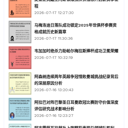
程
2026-07-17 12:27:30
马梅洛迪日落队成功锁定2025年世俱杯参赛资
格成就历史新篇章
2026-07-17 11:30:36
韦加加时绝杀力助帕尔梅拉斯捧杯成功卫冕荣耀
2026-07-17 10:32:19
阿森纳连续两年英超争冠惜败曼城挑战纪录背后
的深层原因分析
2026-07-16 13:20:43
阿拉巴对阵巴黎圣日耳曼欧冠比赛防守价值深度
评估研究战术影响分析
2026-07-16 12:23:27