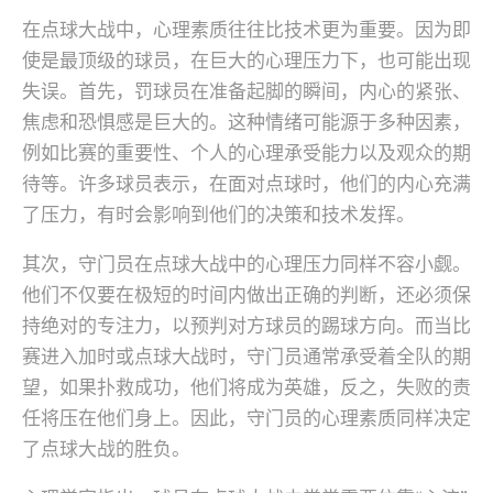
在点球大战中，心理素质往往比技术更为重要。因为即
使是最顶级的球员，在巨大的心理压力下，也可能出现
失误。首先，罚球员在准备起脚的瞬间，内心的紧张、
焦虑和恐惧感是巨大的。这种情绪可能源于多种因素，
例如比赛的重要性、个人的心理承受能力以及观众的期
待等。许多球员表示，在面对点球时，他们的内心充满
了压力，有时会影响到他们的决策和技术发挥。
其次，守门员在点球大战中的心理压力同样不容小觑。
他们不仅要在极短的时间内做出正确的判断，还必须保
持绝对的专注力，以预判对方球员的踢球方向。而当比
赛进入加时或点球大战时，守门员通常承受着全队的期
望，如果扑救成功，他们将成为英雄，反之，失败的责
任将压在他们身上。因此，守门员的心理素质同样决定
了点球大战的胜负。