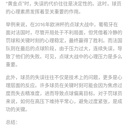
“黄金点”时，失误的代价往往是决定性的。这时，球员
的心理素质发挥着至关重要的作用。
举例来说，在2016年欧洲杯的点球大战中，葡萄牙在
面对法国时，尽管开局处于不利局面，但凭借着冷静的
罚球和关键时刻的心理稳定，最终赢得了胜利。而法国
队则在最后的点球阶段，由于压力过大，连续失误，导
致了他们的失败。可见，点球大战中的心理压力是多么
重要。
此外，球员的失误往往不仅是技术上的问题，更多是心
理层面的反应。许多球员在关键时刻可能会因为焦虑过
度而失去精准度，进而导致点球偏离目标。对于罚球员
来说，如何在高压下维持平常心，避免过度紧张，是成
功的关键。
总结：