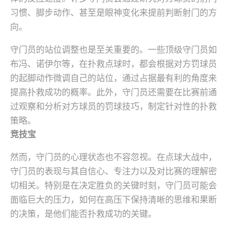
习惯、脚步动作、甚至是眼神变化来提前判断射门的方
向。
守门员的站位调整也是至关重要的。一些顶级守门员如
布冯、诺伊尔等，在扑救点球时，都会根据对方罚球员
的起脚动作微调自己的站位，通过占据最有利的角度来
提高扑救成功的概率。此外，守门员还需要在比赛前通
过观察和分析对方球员的罚球技巧，制定针对性的扑救
策略。
竞技宝
然而，守门员的心理状态也不容忽视。在点球大战中，
守门员的表现与其自信心、专注力以及对比赛的理解密
切相关。特别是在决定胜负的关键时刻，守门员可能会
面临巨大的压力，如何在高压下保持清晰的思维和果断
的决策，是他们能否扑救成功的关键。