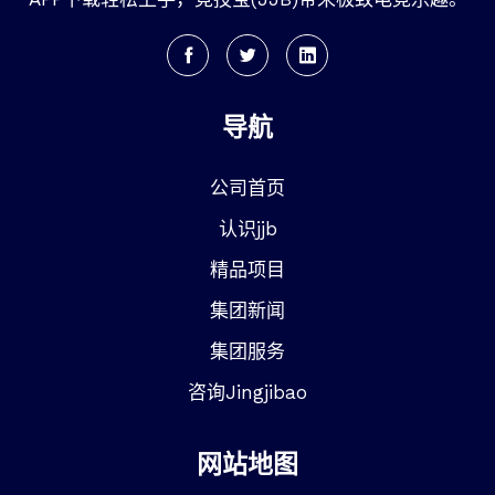
导航
公司首页
认识jjb
精品项目
集团新闻
集团服务
咨询Jingjibao
网站地图