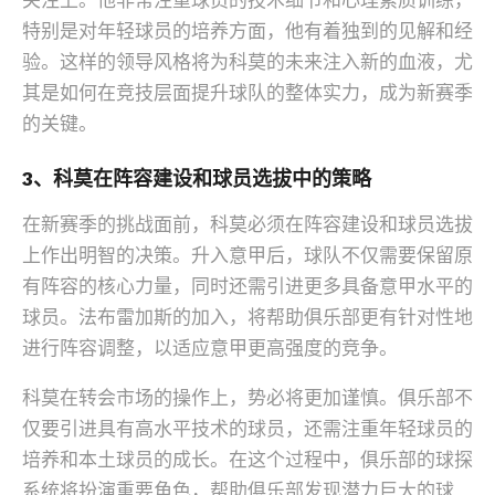
关注上。他非常注重球员的技术细节和心理素质训练，
特别是对年轻球员的培养方面，他有着独到的见解和经
验。这样的领导风格将为科莫的未来注入新的血液，尤
其是如何在竞技层面提升球队的整体实力，成为新赛季
的关键。
3、科莫在阵容建设和球员选拔中的策略
在新赛季的挑战面前，科莫必须在阵容建设和球员选拔
上作出明智的决策。升入意甲后，球队不仅需要保留原
有阵容的核心力量，同时还需引进更多具备意甲水平的
球员。法布雷加斯的加入，将帮助俱乐部更有针对性地
进行阵容调整，以适应意甲更高强度的竞争。
科莫在转会市场的操作上，势必将更加谨慎。俱乐部不
仅要引进具有高水平技术的球员，还需注重年轻球员的
培养和本土球员的成长。在这个过程中，俱乐部的球探
系统将扮演重要角色，帮助俱乐部发现潜力巨大的球