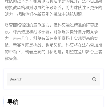
球队的战术水平和竞争力将迎来新的提升。法布雷加斯
的执教风格和对球员的细致培养，将为球队注入更多的
活力，帮助他们在新赛季的挑战中站稳脚跟。
尽管面临强烈的竞争压力，但科莫通过精准的阵容建
设、球员选拔和战术部署，能够逐步提升自身的竞争
力。未来几年，科莫有望在意甲赛场上实现更高的突
破。新赛季既是挑战，也是契机，科莫将在法布雷加斯
的带领下，朝着更高的目标迈进，期望在意甲舞台上崭
露头角。
导航