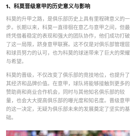
1、科莫晋级意甲的历史意义与影响
科莫的升甲之路，是俱乐部历史上具有里程碑意义的一
步。长期以来，科莫一直徘徊在意乙与意甲之间，但最
终凭借着稳定的表现和强大的团队协作，他们成功打破
了这一局限，跻身意甲联赛。这不仅是对俱乐部管理层
和球员努力的认可，也为科莫的球迷带来了巨大的荣耀
与希望。
科莫的晋级，不仅改变了俱乐部的竞技地位，也提升了
其经济和品牌价值。在意甲，球队将能够接触到更多的
赞助商和商业合作机会，同时与其他知名俱乐部的较
量，也会大大提高俱乐部的曝光度和知名度。晋级意甲
的这一决定，无疑为俱乐部未来的发展奠定了坚实的基
础。