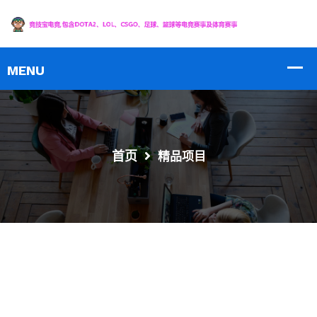
首页
精品项目