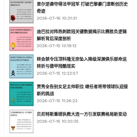
里尔逆袭夺得法甲冠军 打破巴黎豪门垄断创历史
奇迹
2026-07-16 10:31:31
迪巴拉对阵热刺欧冠关键数据揭示比赛胜负逻辑
解析背后深度剖析
2026-07-15 13:19:12
转会禁令压顶科隆无奈坠入降级深渊俱乐部命运
转折与德甲残酷现实
2026-07-15 12:22:57
贾秀全告别女足主帅职位 继任者将带领球队迎接
新的挑战
2026-07-15 11:26:23
贝尼特斯重磅执教大连一方引发联赛格局新变动
2026-07-15 10:30:35