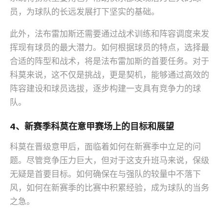
员，为球队的长远发展打下坚实的基础。
此外，法布雷加斯还需要通过战术训练和阵容调度来发
挥现有球员的最大潜力。如何根据球员的特点，选择最
合适的阵型和战术，将是法布雷加斯的首要任务。对于
科莫来说，这不仅是挑战，更是契机，能够通过高效的
阵容建设和球员选拔，逐步构建一支具有竞争力的球
队。
4、新赛季科莫在意甲赛场上的目标和展望
科莫在晋级意甲后，面临着如何在新赛季中立足的问
题。尽管竞争压力巨大，但对于这支升班马来说，保级
无疑是首要目标。如何确保在与强队的较量中不落下
风，如何在新赛季的比赛中积累经验，成为球队的当务
之急。