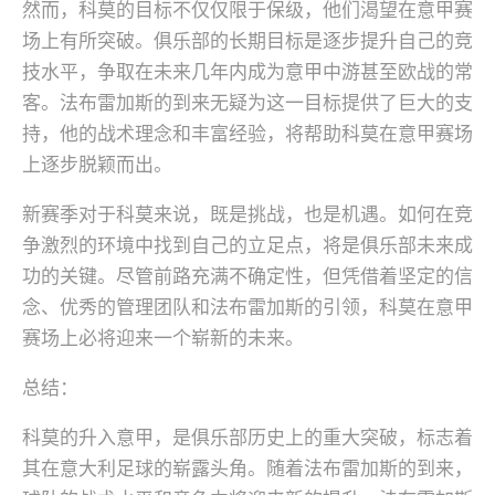
然而，科莫的目标不仅仅限于保级，他们渴望在意甲赛
场上有所突破。俱乐部的长期目标是逐步提升自己的竞
技水平，争取在未来几年内成为意甲中游甚至欧战的常
客。法布雷加斯的到来无疑为这一目标提供了巨大的支
持，他的战术理念和丰富经验，将帮助科莫在意甲赛场
上逐步脱颖而出。
新赛季对于科莫来说，既是挑战，也是机遇。如何在竞
争激烈的环境中找到自己的立足点，将是俱乐部未来成
功的关键。尽管前路充满不确定性，但凭借着坚定的信
念、优秀的管理团队和法布雷加斯的引领，科莫在意甲
赛场上必将迎来一个崭新的未来。
总结：
科莫的升入意甲，是俱乐部历史上的重大突破，标志着
其在意大利足球的崭露头角。随着法布雷加斯的到来，