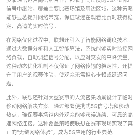
多家通信运营商密切合作，部署了高密度的5G基站和
信号中继站，覆盖主要比赛场馆及周边区域。这种策略
能够显著提升网络带宽，保证球迷在观看比赛时获得稳
定、高清的实时信号。
在网络优化过程中，联想还引入了智能网络调度技术。
通过大数据分析和人工智能算法，系统能够实时监控网
络负载，自动调整信号分配，以应对突发的高峰流量。
这种动态优化机制不仅保证了网络传输的稳定性，还提
升了用户的观赛体验，使观众无需担心卡顿或延迟问
题。
此外，联想还针对大型赛事的人流密集场景设计了临时
移动网络解决方案。通过部署便携式5G信号塔和移动
热点，确保赛事场馆内外观众能够获得连续、可靠的高
速网络连接。这种覆盖策略使联想在赛事现场实现了真
正的“无缝网络体验”，成为5G应用的行业典范。