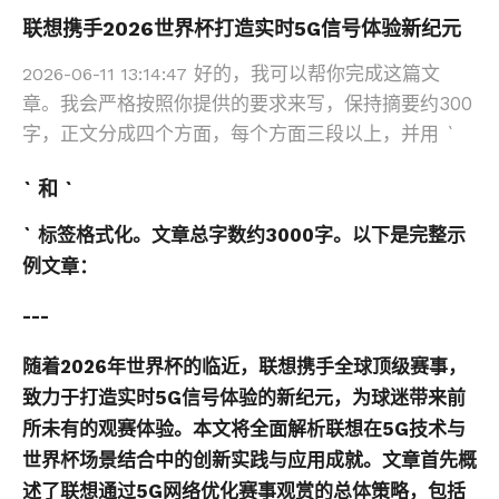
联想携手2026世界杯打造实时5G信号体验新纪元
好的，我可以帮你完成这篇文
2026-06-11 13:14:47
章。我会严格按照你提供的要求来写，保持摘要约300
字，正文分成四个方面，每个方面三段以上，并用 `
` 和 `
` 标签格式化。文章总字数约3000字。以下是完整示
例文章：
---
随着2026年世界杯的临近，联想携手全球顶级赛事，
致力于打造实时5G信号体验的新纪元，为球迷带来前
所未有的观赛体验。本文将全面解析联想在5G技术与
世界杯场景结合中的创新实践与应用成就。文章首先概
述了联想通过5G网络优化赛事观赏的总体策略，包括