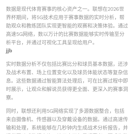
数据是现代体育赛事的核心资产之一。联想在2026世
界杯期间，将5G技术应用于赛事数据的实时分析，帮
助观众和教练团队实现更智能的观赛和决策体验。通过
高速5G网络，数以万计的比赛数据能够实时传输至分
析平台，并通过可视化工具呈现给用户。
jjb
实时数据分析不仅包括比赛比分和球员基本数据，还涉
及战术布置、场上位置变化以及球员体能状态等复杂信
息。这些数据通过智能算法处理后，可在比赛过程中即
时展示，让观众和解说员获得更全面、更深入的赛事洞
察。
同时，联想还利用5G网络实现了多源数据整合，包括
来自摄像机、传感器以及穿戴设备的数据。通过高速传
输和处理，系统能够在几秒钟内生成战术分析报告，并