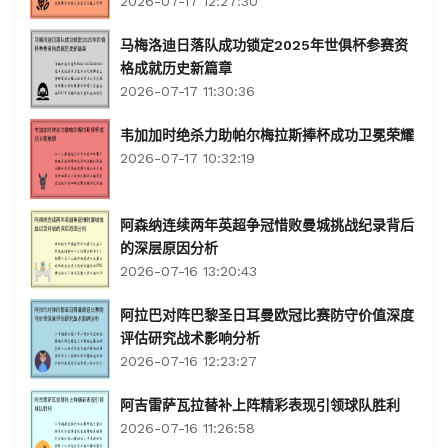
2026-07-17 12:27:30
马梅洛迪日落队成功锁定2025年世俱杯参赛资
格成就历史新篇章
2026-07-17 11:30:36
韦加加时绝杀力助帕尔梅拉斯捧杯成功卫冕荣耀
2026-07-17 10:32:19
阿森纳连续两年英超争冠惜败曼城挑战纪录背后
的深层原因分析
2026-07-16 13:20:43
阿拉巴对阵巴黎圣日耳曼欧冠比赛防守价值深度
评估研究战术影响分析
2026-07-16 12:23:27
阿吉雷萨瓦拉替补上阵精彩表现引领球队胜利
2026-07-16 11:26:58