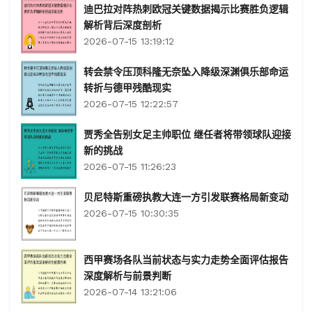
迪巴拉对阵热刺欧冠关键数据揭示比赛胜负逻辑
解析背后深度剖析
2026-07-15 13:19:12
转会禁令压顶科隆无奈坠入降级深渊俱乐部命运
转折与德甲残酷现实
2026-07-15 12:22:57
贾秀全告别女足主帅职位 继任者将带领球队迎接
新的挑战
2026-07-15 11:26:23
贝尼特斯重磅执教大连一方引发联赛格局新变动
2026-07-15 10:30:35
西甲赛场各队当前状态与实力走势全面评估报告
深度解析与前景判断
2026-07-14 13:21:06