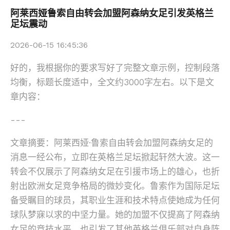
阿莱西娅鲁索自由转会加盟阿森纳女足引发英格兰
足坛震动
2026-06-15 16:45:36
好的，我根据你的要求写好了完整文章示例，控制段落
均衡，标题长度适中，全文约3000字左右。以下是文
章内容：
---
文章摘要：阿莱西娅·鲁索自由转会加盟阿森纳女足的
消息一经公布，立即在英格兰足坛掀起轩然大波。这一
转会不仅展示了阿森纳女足在引援市场上的雄心，也折
射出欧洲女足竞争格局的微妙变化。鲁索作为国际足坛
备受瞩目的球员，其职业生涯和技术特点使她成为任何
球队梦寐以求的中坚力量。她的加盟不仅提高了阿森纳
女足的竞技水平，也引发了其他英格兰俱乐部对自身阵