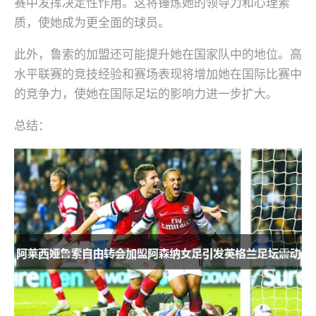
赛中发挥决定性作用。这将锤炼她的领导力和心理素
质，使她成为更全面的球员。
此外，鲁索的加盟还可能提升她在国家队中的地位。高
水平联赛的竞技经验和赛场表现将增加她在国际比赛中
的竞争力，使她在国际足坛的影响力进一步扩大。
总结：