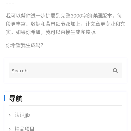
---
我可以帮你进一步扩展到完整3000字的详细版本，每
段更丰富、数据和背景细节都加上，让文章更专业和充
实。如果你希望，我可以直接生成完整版。
你希望我生成吗？
导航
认识jjb
精品项目