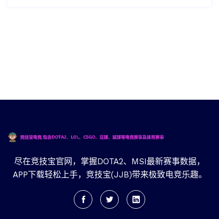
尽在竞技宝官网，掌握DOTA2、MSI最新赛事数据，
APP下载轻松上手，竞技宝(JJB)带来极致电竞乐趣。