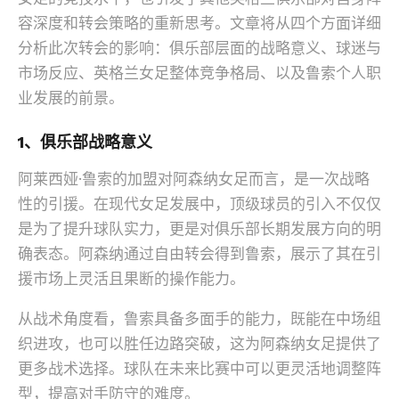
容深度和转会策略的重新思考。文章将从四个方面详细
分析此次转会的影响：俱乐部层面的战略意义、球迷与
市场反应、英格兰女足整体竞争格局、以及鲁索个人职
业发展的前景。
1、俱乐部战略意义
阿莱西娅·鲁索的加盟对阿森纳女足而言，是一次战略
性的引援。在现代女足发展中，顶级球员的引入不仅仅
是为了提升球队实力，更是对俱乐部长期发展方向的明
确表态。阿森纳通过自由转会得到鲁索，展示了其在引
援市场上灵活且果断的操作能力。
从战术角度看，鲁索具备多面手的能力，既能在中场组
织进攻，也可以胜任边路突破，这为阿森纳女足提供了
更多战术选择。球队在未来比赛中可以更灵活地调整阵
型，提高对手防守的难度。