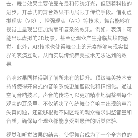
去，舞台效果主要依靠布景和传统灯光，但随着科技的
进步，开幕式的舞台效果不再局限于传统手段。借助虚
拟现实（VR）、增强现实（AR）等技术，舞台能够在
视觉上呈现出更加绚丽和复杂的效果。例如，表演中可
能出现虚拟的3D场景，甚至让观众产生身临其境的感
觉。此外，AR技术也使得舞台上的元素能够与现实世
界的表演互动，从而实现传统舞美技术无法达到的效
果。
音响效果同样得到了前所未有的提升。顶级舞美技术支
持将使得开幕式的音响系统更加智能化和精细化。通过
空间音响技术，声音的传递可以更加精准地调整到每个
观众的耳朵里，不仅解决了传统舞台音响中出现的声音
失真问题，还能够根据不同区域的观众需求调整音量和
音质，确保每个观众都能享受到最佳的听觉体验。
视觉和听觉效果的结合，使得舞台成为了一个全方位的