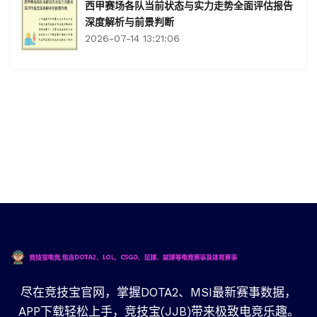
西甲赛场各队当前状态与实力走势全面评估报告
深度解析与前景判断
2026-07-14 13:21:06
尽在竞技宝官网，掌握DOTA2、MSI最新赛事数据，
APP下载轻松上手，竞技宝(JJB)带来极致电竞乐趣。