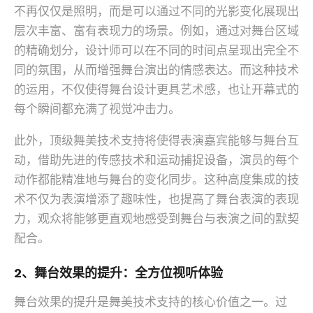
不再仅仅是照明，而是可以通过不同的光影变化展现出
层次丰富、富有表现力的场景。例如，通过对舞台区域
的精确划分，设计师可以在不同的时间点呈现出完全不
同的氛围，从而增强舞台演出的情感表达。而这种技术
的运用，不仅使得舞台设计更具艺术感，也让开幕式的
每个瞬间都充满了视觉冲击力。
此外，顶级舞美技术支持将使得表演嘉宾能够与舞台互
动，借助先进的传感技术和运动捕捉设备，演员的每个
动作都能精准地与舞台的变化同步。这种高度集成的技
术不仅为表演增添了趣味性，也提高了舞台表演的表现
力，观众将能够更直观地感受到舞台与表演之间的默契
配合。
2、舞台效果的提升：全方位视听体验
舞台效果的提升是舞美技术支持的核心价值之一。过