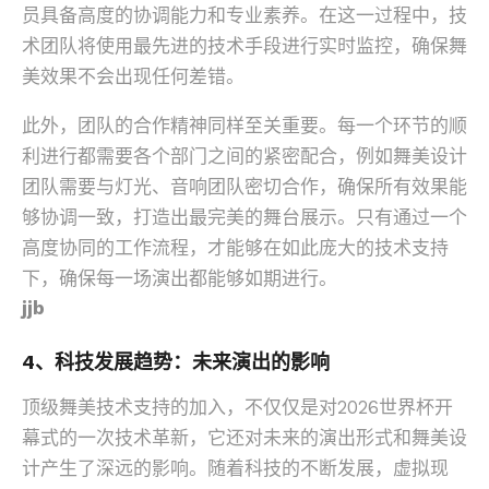
员具备高度的协调能力和专业素养。在这一过程中，技
术团队将使用最先进的技术手段进行实时监控，确保舞
美效果不会出现任何差错。
此外，团队的合作精神同样至关重要。每一个环节的顺
利进行都需要各个部门之间的紧密配合，例如舞美设计
团队需要与灯光、音响团队密切合作，确保所有效果能
够协调一致，打造出最完美的舞台展示。只有通过一个
高度协同的工作流程，才能够在如此庞大的技术支持
下，确保每一场演出都能够如期进行。
jjb
4、科技发展趋势：未来演出的影响
顶级舞美技术支持的加入，不仅仅是对2026世界杯开
幕式的一次技术革新，它还对未来的演出形式和舞美设
计产生了深远的影响。随着科技的不断发展，虚拟现