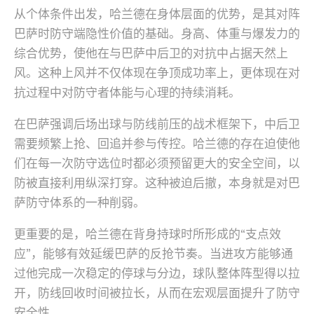
从个体条件出发，哈兰德在身体层面的优势，是其对阵
巴萨时防守端隐性价值的基础。身高、体重与爆发力的
综合优势，使他在与巴萨中后卫的对抗中占据天然上
风。这种上风并不仅体现在争顶成功率上，更体现在对
抗过程中对防守者体能与心理的持续消耗。
在巴萨强调后场出球与防线前压的战术框架下，中后卫
需要频繁上抢、回追并参与传控。哈兰德的存在迫使他
们在每一次防守选位时都必须预留更大的安全空间，以
防被直接利用纵深打穿。这种被迫后撤，本身就是对巴
萨防守体系的一种削弱。
更重要的是，哈兰德在背身持球时所形成的“支点效
应”，能够有效延缓巴萨的反抢节奏。当进攻方能够通
过他完成一次稳定的停球与分边，球队整体阵型得以拉
开，防线回收时间被拉长，从而在宏观层面提升了防守
安全性。