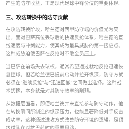
产生的防守收益，正是现代足球中锋价值的重要体现。
三、攻防转换中的防守贡献
在攻防转换阶段，哈兰德对西甲防守端的价值尤为突
出。面对巴萨高位丢球后的快速反抢体系，哈兰德的直
线速度与冲刺能力，使其成为最具威胁的第一接应点。
这种威胁迫使巴萨在反抢时不敢全员压上。
当巴萨在前场失去球权，通常希望通过就地反抢迅速恢
复控球。但若哈兰德已提前启动并拉开纵深，防守方就
必须在“继续反抢”与“迅速回撤”之间做出选择。这种战
术犹豫，本身就是对其防守效率的削弱。
从数据层面看，即便哈兰德并未直接参与防守动作，他
在转换瞬间所制造的纵深压力，也能显著降低对手反击
成功率。这种通过进攻方式改善防守环境的逻辑，是顶
级球队在对抗巴萨时的重要思路。