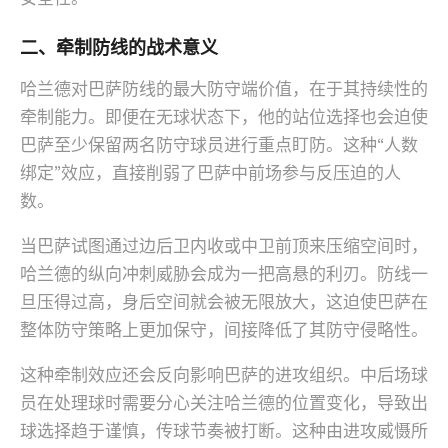
二、牵制防线的战术意义
哈兰德对巴萨防线的最大防守端价值，在于其持续性的
牵制能力。即便在无球状态下，他的站位选择也会迫使
巴萨至少保留两名防守球员进行重点盯防。这种“人数
绑定”效应，直接削弱了巴萨中前场参与反压迫的人
数。
当巴萨试图通过边后卫内收或中卫前顶来压缩空间时，
哈兰德的纵向冲刺威胁会成为一把高悬的利刃。防线一
旦压得过高，身后空间就会被无限放大，这迫使巴萨在
整体防守策略上更加保守，间接降低了其防守侵略性。
这种牵制效应还会反向影响巴萨的进攻组织。中后场球
员在处理球时需要分心关注哈兰德的位置变化，导致出
球选择趋于谨慎，传球节奏被打断。这种由进攻威慑所