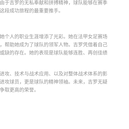
由于吉罗的无私奉献和拼搏精神，球队能够在赛季
这段成功旅程的最重要推手。
她个人的职业生涯增添了光彩。她在法甲女足赛场
，帮助她成为了球队的领军人物。吉罗凭借着自己
或缺的存在。她的表现是球队能够连胜、再创佳绩
进攻、技术与战术应用、以及对整体战术体系的影
进攻球员，更是球队的精神领袖。未来，吉罗无疑
争取更高的荣誉。