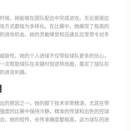
时候，她能够在团队配合中完成进攻。无论是接应
攻方式都极为多样化。在比赛中，她展现了极高的
的进攻机会。她的灵敏嗅觉和迅速反应常常令对手
威胁性。她的个人进球不仅带给球队更多的信心，
一次帮助球队在关键时刻逆转局面，奠定了球队在
的进攻利器。
用
出的原因之一。她的脚下技术非常精湛，尤其在带
强度的比赛中保持冷静，精准的传球和出色的控球
合。她的短传、长传准确度都极高，这为球队的进