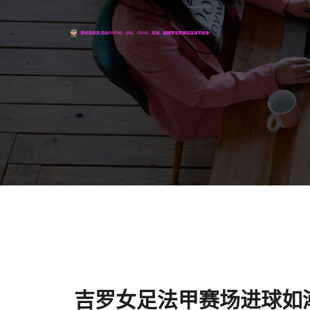
吉罗女足法甲赛场进球如