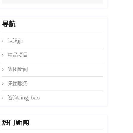
导航
认识jjb
精品项目
集团新闻
集团服务
咨询Jingjibao
热门新闻