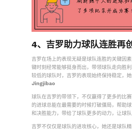
4、吉罗助力球队连胜再
吉罗在场上的表现无疑是球队连胜的关键因素
键时刻经常能够挺身而出，带领球队走向胜利
较低的球队时，吉罗的表现始终保持稳定，她
Jingjibao
球队在吉罗的带领下，不仅赢得了更多的比赛
的进球总能在最需要的时候打破僵局，帮助球
和决胜能力，带给了球队更多的动力，让球队
吉罗不仅仅是球队的进攻核心，她还是球队精