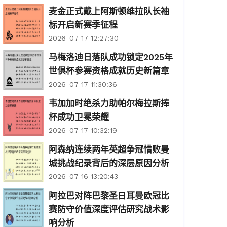
麦金正式戴上阿斯顿维拉队长袖
标开启新赛季征程
2026-07-17 12:27:30
马梅洛迪日落队成功锁定2025年
世俱杯参赛资格成就历史新篇章
2026-07-17 11:30:36
韦加加时绝杀力助帕尔梅拉斯捧
杯成功卫冕荣耀
2026-07-17 10:32:19
阿森纳连续两年英超争冠惜败曼
城挑战纪录背后的深层原因分析
2026-07-16 13:20:43
阿拉巴对阵巴黎圣日耳曼欧冠比
赛防守价值深度评估研究战术影
响分析