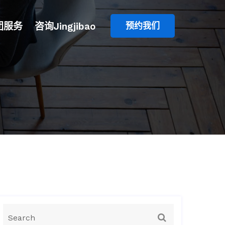
团服务
咨询Jingjibao
预约我们