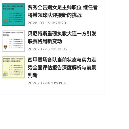
贾秀全告别女足主帅职位 继任者
将带领球队迎接新的挑战
2026-07-15 11:26:23
贝尼特斯重磅执教大连一方引发
联赛格局新变动
2026-07-15 10:30:35
西甲赛场各队当前状态与实力走
势全面评估报告深度解析与前景
判断
2026-07-14 13:21:06