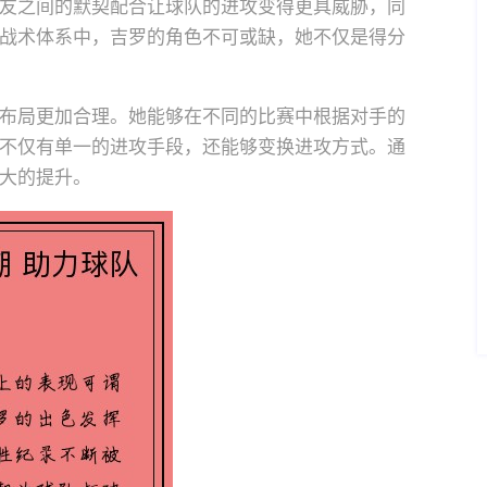
友之间的默契配合让球队的进攻变得更具威胁，同
战术体系中，吉罗的角色不可或缺，她不仅是得分
布局更加合理。她能够在不同的比赛中根据对手的
不仅有单一的进攻手段，还能够变换进攻方式。通
大的提升。