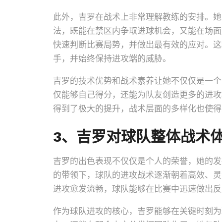
此外，吉罗在战术上非常理解教练的安排。她
法，既能在禁区内争取进球机会，又能在场面
快速判断比赛局势，并做出最有效的应对。这
手，并始终保持进攻端的威胁。
吉罗的技术优势和战术素养让她不仅仅是一个
仅能够自己得分，还能为队友创造更多的进攻
得到了极大的提升，战术层面的多样化也使得
3、吉罗对球队整体战术
吉罗的出色表现不仅仅是个人的荣誉，她的发
的带领下，球队的进攻战术逐渐朝着高效、灵
进攻愈发流畅，球队能够在比赛中迅速做出反
作为球队进攻的核心，吉罗能够在关键时刻为