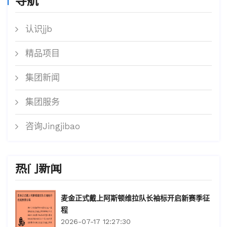
导航
认识jjb
精品项目
集团新闻
集团服务
咨询Jingjibao
热门新闻
麦金正式戴上阿斯顿维拉队长袖标开启新赛季征
程
2026-07-17 12:27:30