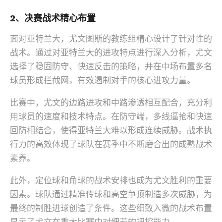
2、决赛战术精心布置
面对亚特兰大，尤文图斯的教练组精心设计了针对性的
战术。通过对亚特兰大的进攻特点进行深入分析，尤文
选择了稳固防守、快速反击的策略，并在中场布置多名
球员形成拦截网，有效遏制对手的核心进攻力量。
比赛中，尤文的边路进攻和中路渗透相互配合，充分利
用球员的速度和技术特点。在防守端，多线逼抢和快速
回防相结合，使得亚特兰大难以形成连续威胁。战术执
行力的高效体现了球队在赛季中不断磨合出的成熟战术
素养。
此外，定位球和角球的战术安排也成为尤文胜利的重要
因素。球队通过精准传球和高空争顶制造多次威胁，为
最终的制胜进球创造了条件。这些细致入微的战术布置