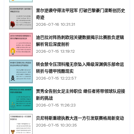
里尔逆袭夺得法甲冠军 打破巴黎豪门垄断创历史
奇迹
2026-07-16 10:31:31
迪巴拉对阵热刺欧冠关键数据揭示比赛胜负逻辑
解析背后深度剖析
2026-07-15 13:19:12
转会禁令压顶科隆无奈坠入降级深渊俱乐部命运
转折与德甲残酷现实
2026-07-15 12:22:57
贾秀全告别女足主帅职位 继任者将带领球队迎接
新的挑战
2026-07-15 11:26:23
贝尼特斯重磅执教大连一方引发联赛格局新变动
2026-07-15 10:30:35