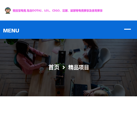
首页
精品项目