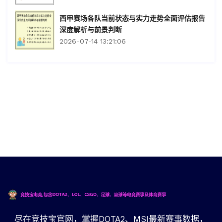
西甲赛场各队当前状态与实力走势全面评估报告
深度解析与前景判断
2026-07-14 13:21:06
尽在竞技宝官网，掌握DOTA2、MSI最新赛事数据，