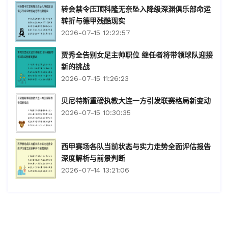
转会禁令压顶科隆无奈坠入降级深渊俱乐部命运
转折与德甲残酷现实
2026-07-15 12:22:57
贾秀全告别女足主帅职位 继任者将带领球队迎接
新的挑战
2026-07-15 11:26:23
贝尼特斯重磅执教大连一方引发联赛格局新变动
2026-07-15 10:30:35
西甲赛场各队当前状态与实力走势全面评估报告
深度解析与前景判断
2026-07-14 13:21:06