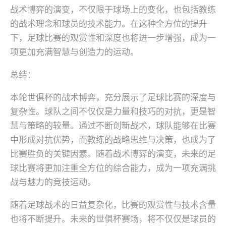
战术博弈的演变，不仅限于球场上的变化，也包括教练
的战术理念和球员的技术能力。在这种全方位的提升
下，足球比赛的观赏性和深度也将进一步增强，成为一
项更加充满智慧与创造力的运动。
总结：
本轮世俱杯的战术博弈，充分展示了足球比赛的深度与
复杂性。球队之间不仅仅是力量和技巧的对抗，更是智
慧与策略的较量。通过不断创新战术，球队能够在比赛
中形成对抗优势，而教练的战略思维与决策，也成为了
比赛胜负的关键因素。随着战术博弈的演变，未来的足
球比赛将更加注重全方位的综合能力，成为一项充满挑
战与魅力的竞技运动。
随着足球战术的日益复杂化，比赛的观赏性与技术含量
也将不断提升。未来的世俱杯赛场，将不仅仅是球员的