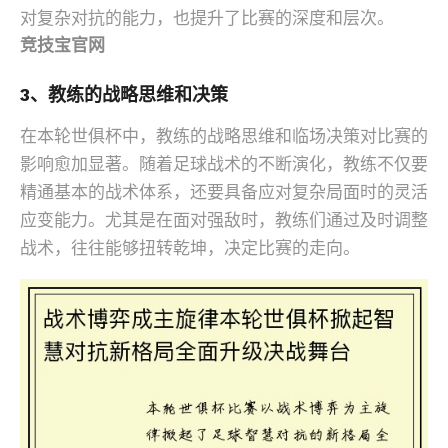
对复杂对抗的能力，也提升了比赛的深度和层次。
竞技宝官网
3、教练的战略思维和决策
在本轮世俱杯中，教练的战略思维和临场决策对比赛的
影响愈加显著。随着足球战术的不断演化，教练不仅要
精通基本的战术体系，还要具备应对复杂局面时的灵活
应变能力。尤其是在面对强敌时，教练们通过及时调整
战术，往往能够扭转乾坤，决定比赛的走向。