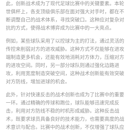
此，创新战术成为了现代足球比赛中的关键要素。本轮
世俱杯上，各支顶级俱乐部在面对强大对手时，都在不
断调整自己的战术体系，寻找突破口。这种应对复杂对
抗的方式，使得战术博弈成为比赛中的一大亮点。
例如，某些球队采用了以控球为主的打法，通过灵活的
传控来削弱对方的进攻威胁。这种方式不仅能够在进攻
端制造更多机会，还能有效地消耗对方体力，压缩对方
的进攻空间。同时，另一部分球队则通过强化边路进
攻，利用宽度制造突破空间，这种战术创新能有效突破
对方防线，增加进球的机会。
此外，针对快速反击的战术创新也成为了比赛中的重要
一环。通过精确的传球和跑位，球队能够迅速完成反
击，利用对方防线不稳的时机形成威胁。这种反击战
术，既要求球员具备良好的技术能力，也需要高度的战
术意识与配合。比赛中的战术创新，不仅增强了球队应